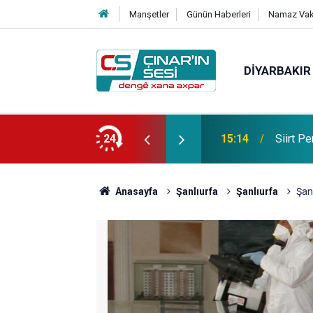
Manşetler
Günün Haberleri
Namaz Vaki
DIYARBAKIR
hirlenmesi şüphesiyle hastaneye kaldırıldı
24
14:27
Diyarba
Anasayfa
Şanlıurfa
Şanlıurfa
Şan