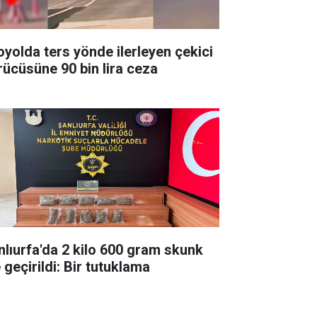
oyolda ters yönde ilerleyen çekici
rücüsüne 90 bin lira ceza
nlıurfa'da 2 kilo 600 gram skunk
 geçirildi: Bir tutuklama