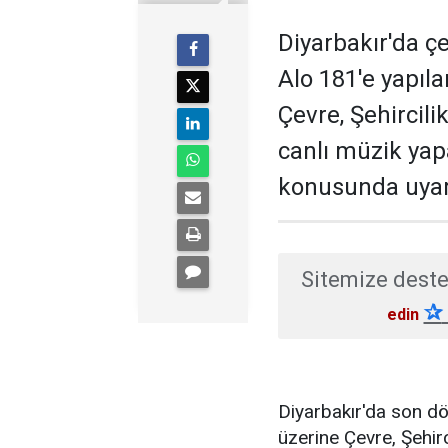
Diyarbakır'da ç
Alo 181'e yapıla
Çevre, Şehircili
canlı müzik yap
konusunda uyar
Sitemize deste
✰
edin
Diyarbakır'da son dö
üzerine Çevre, Şehirc