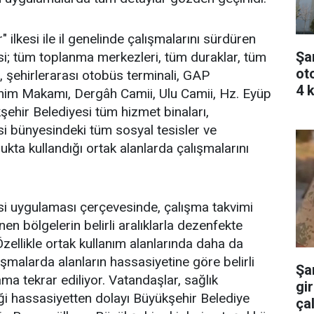
" ilkesi ile il genelinde çalışmalarını sürdüren
Şa
i; tüm toplanma merkezleri, tüm duraklar, tüm
ot
, şehirlerarası otobüs terminali, GAP
4 k
ahim Makamı, Dergâh Camii, Ulu Camii, Hz. Eyüp
ehir Belediyesi tüm hizmet binaları,
i bünyesindeki tüm sosyal tesisler ve
kta kullandığı ortak alanlarda çalışmalarını
si uygulaması çerçevesinde, çalışma takvimi
nen bölgelerin belirli aralıklarla dezenfekte
Özellikle ortak kullanım alanlarında daha da
ışmalarda alanların hassasiyetine göre belirli
Şa
lama tekrar ediliyor. Vatandaşlar, sağlık
gir
i hassasiyetten dolayı Büyükşehir Belediye
çal