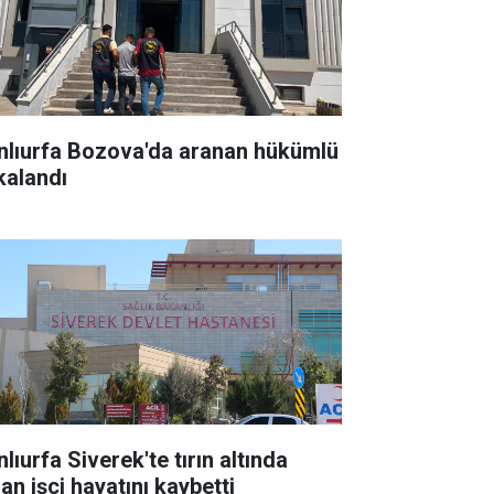
nlıurfa Bozova'da aranan hükümlü
kalandı
lıurfa Siverek'te tırın altında
an işçi hayatını kaybetti