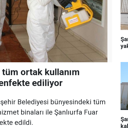
Şa
ya
a tüm ortak kullanım
enfekte ediliyor
şehir Belediyesi bünyesindeki tüm
 hizmet binaları ile Şanlıurfa Fuar
Şan
kte edildi.
kal