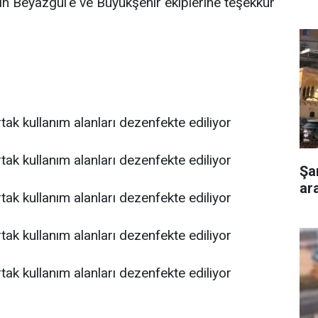
n Beyazgül'e ve Büyükşehir ekiplerine teşekkür
Şa
ar