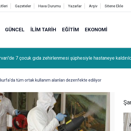
tleri
Gazeteler
Hava Durumu
Yazarlar
Arşiv
Sitene Ekle
GÜNCEL
İLIM TARIH
EĞITIM
EKONOMI
kır'da canlı müzik yapan işletmelere izin belgesi uyarısı
lıurfa'da tüm ortak kullanım alanları dezenfekte ediliyor
Şan