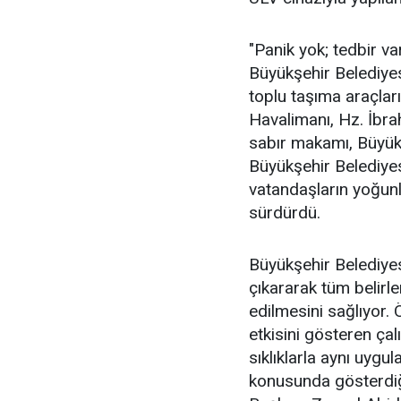
"Panik yok; tedbir var
Büyükşehir Belediyes
toplu taşıma araçları
Havalimanı, Hz. İbr
sabır makamı, Büyükş
Büyükşehir Belediyes
vatandaşların yoğunlu
sürdürdü.
Büyükşehir Belediye
çıkararak tüm belirle
edilmesini sağlıyor. 
etkisini gösteren çal
sıklıklarla aynı uygu
konusunda gösterdiğ