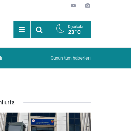
Diyarbakır
23 °C
13:53
Şanlıurfa Bozova'da aranan hükümlü yakalandı
Günün tüm
haberleri
lıurfa