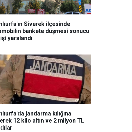
nlıurfa'ın Siverek ilçesinde
omobilin bankete düşmesi sonucu
işi yaralandı
nlıurfa'da jandarma kılığına
erek 12 kilo altın ve 2 milyon TL
dılar