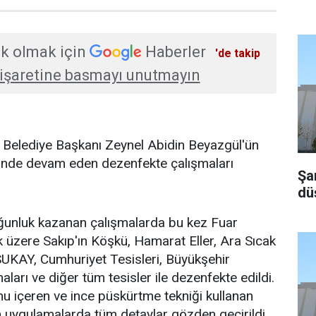
k olmak için
Haberler
'de takip
işaretine basmayı unutmayın
r Belediye Başkanı Zeynel Abidin Beyazgül'ün
nelinde devam eden dezenfekte çalışmaları
Şa
dü
ğunluk kazanan çalışmalarda bu kez Fuar
üzere Sakıp'ın Köşkü, Hamarat Eller, Ara Sıcak
SUKAY, Cumhuriyet Tesisleri, Büyükşehir
aları ve diğer tüm tesisler ile dezenfekte edildi.
u içeren ve ince püskürtme tekniği kullanan
n uygulamalarda tüm detaylar gözden geçirildi.