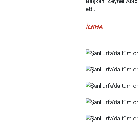
Başkanı Zeynel Abidi
etti.
İLKHA