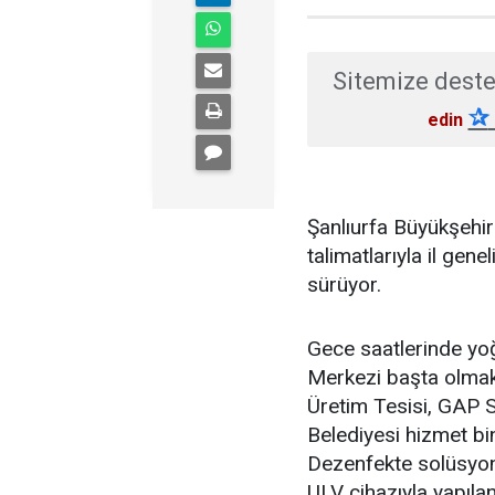
Sitemize deste
✰
edin
Şanlıurfa Büyükşehi
talimatlarıyla il ge
sürüyor.
Gece saatlerinde yo
Merkezi başta olmak 
Üretim Tesisi, GAP 
Belediyesi hizmet bin
Dezenfekte solüsyon
ULV cihazıyla yapıla