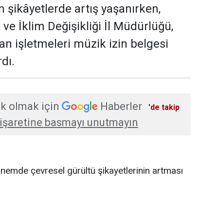
n şikâyetlerde artış yaşanırken,
k ve İklim Değişikliği İl Müdürlüğü,
an işletmeleri müzik izin belgesi
dı.
k olmak için
Haberler
'de takip
işaretine basmayı unutmayın
nemde çevresel gürültü şikayetlerinin artması
ilik ve İklim Değişikliği İl Müdürlüğü, canlı müzik
ere yönelik uyarıda bulundu. Yetkililer, eğlence
 yapan tüm işletmelerin müzik izin belgesi