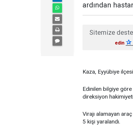
ardından hastane
Sitemize deste
✰
edin
Kaza, Eyyübiye ilçes
Edinilen bilgiye göre
direksiyon hakimiyet
Virajı alamayan ara
5 kişi yaralandı.