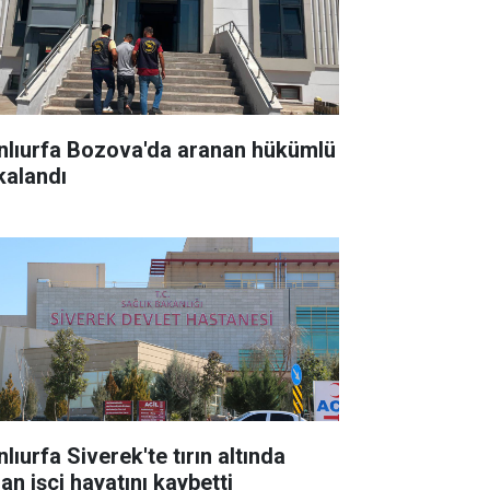
nlıurfa Bozova'da aranan hükümlü
kalandı
lıurfa Siverek'te tırın altında
an işçi hayatını kaybetti