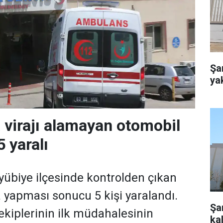
Şa
ya
a virajı alamayan otomobil
5 yaralı
yyübiye ilçesinde kontrolden çıkan
 yapması sonucu 5 kişi yaralandı.
Şan
k ekiplerinin ilk müdahalesinin
kal