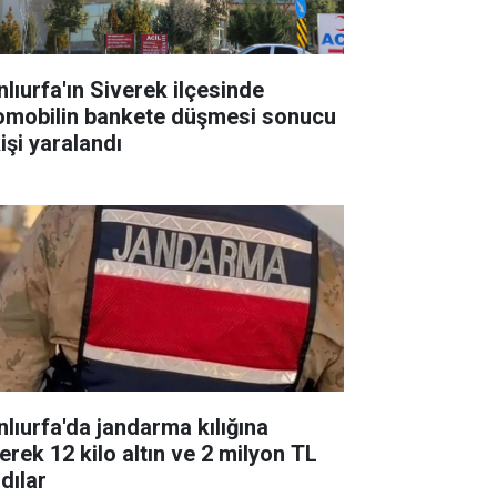
nlıurfa'ın Siverek ilçesinde
omobilin bankete düşmesi sonucu
işi yaralandı
nlıurfa'da jandarma kılığına
erek 12 kilo altın ve 2 milyon TL
dılar