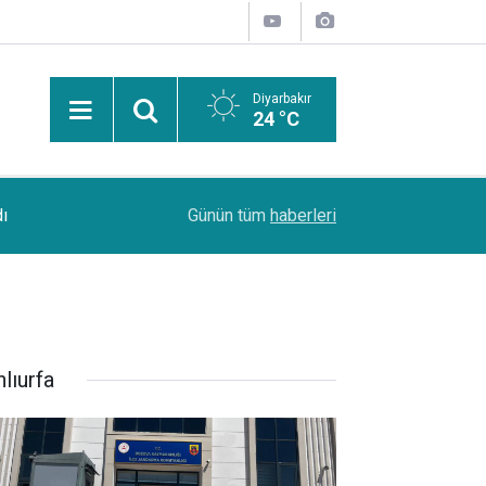
Diyarbakır
24 °C
13:53
Şanlıurfa Bozova'da aranan hükümlü yakalandı
Günün tüm
haberleri
lıurfa