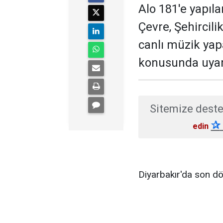
Alo 181'e yapıla
Çevre, Şehircili
canlı müzik yap
konusunda uyar
Sitemize deste
✰
edin
Diyarbakır'da son dö
üzerine Çevre, Şehirc
yayını yapan işletmel
amacıyla canlı müzik