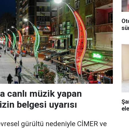
Ot
sü
da canlı müzik yapan
Şa
izin belgesi uyarısı
ele
evresel gürültü nedeniyle CİMER ve