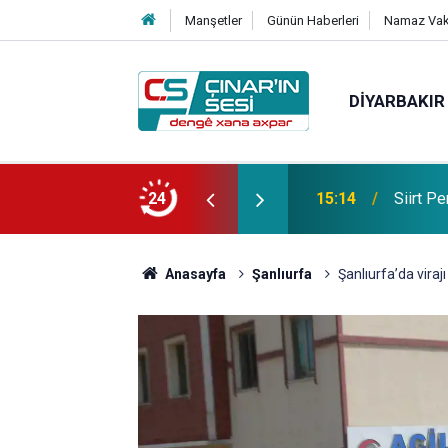
Manşetler
Günün Haberleri
Namaz Vaki
DIYARBAKIR
hirlenmesi şüphesiyle hastaneye kaldırıldı
24
14:27
Diyarba
Anasayfa
Şanlıurfa
Şanlıurfa’da viraj