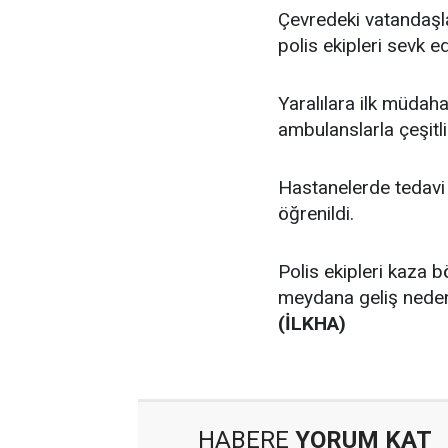
Çevredeki vatandaşla
polis ekipleri sevk ed
Yaralılara ilk müdaha
ambulanslarla çeşitli 
Hastanelerde tedavi g
öğrenildi.
Polis ekipleri kaza b
meydana geliş nedeni
(İLKHA)
HABERE
YORUM KAT