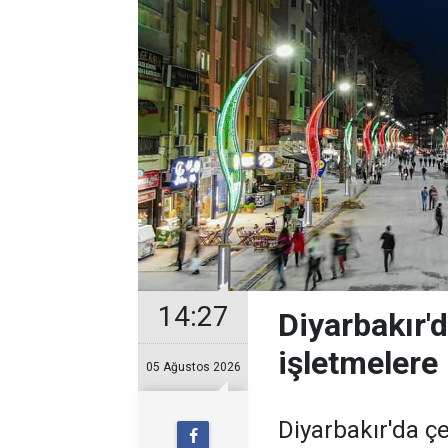
14:27
Diyarbakır'
işletmelere 
05 Ağustos 2026
Diyarbakır'da ç