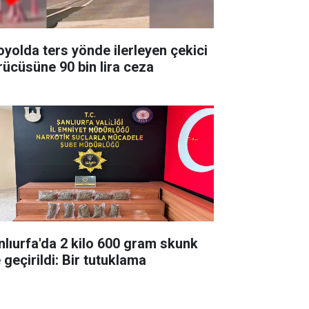
oyolda ters yönde ilerleyen çekici
rücüsüne 90 bin lira ceza
nlıurfa'da 2 kilo 600 gram skunk
 geçirildi: Bir tutuklama