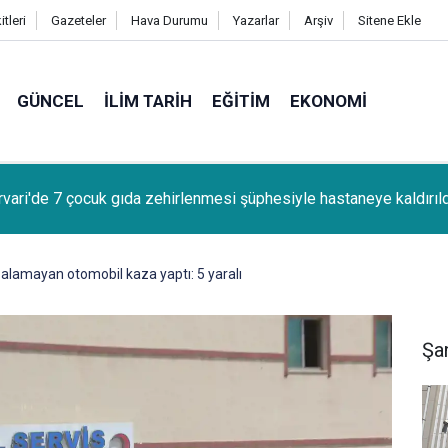
tleri
Gazeteler
Hava Durumu
Yazarlar
Arşiv
Sitene Ekle
GÜNCEL
İLIM TARIH
EĞITIM
EKONOMI
kır'da canlı müzik yapan işletmelere izin belgesi uyarısı
ı alamayan otomobil kaza yaptı: 5 yaralı
Şan