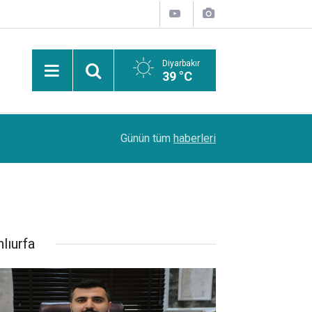
Diyarbakır
39 °C
n
11:06
Oto galericileri: İkinci el piyasası neredeyse d
Günün tüm
haberleri
lıurfa