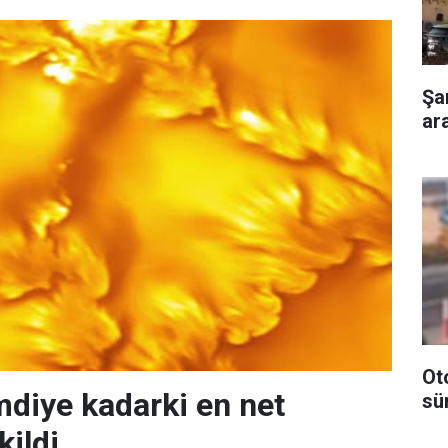
Şa
ar
Ot
mdiye kadarki en net
sü
kildi