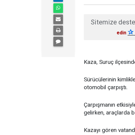
Sitemize deste
✰
edin
Kaza, Suruç ilçesind
Sürücülerinin kimlikl
otomobil çarpıştı.
Çarpışmanın etkisiy
gelirken, araçlarda bu
Kazayı gören vatanda