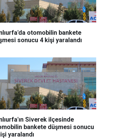
nlıurfa'da otomobilin bankete
şmesi sonucu 4 kişi yaralandı
nlıurfa'ın Siverek ilçesinde
omobilin bankete düşmesi sonucu
işi yaralandı