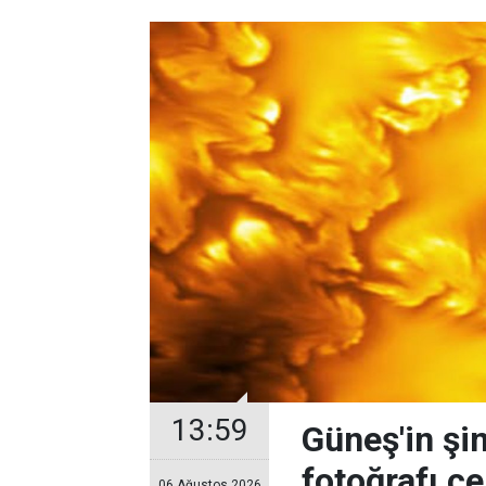
13:59
Güneş'in şi
fotoğrafı çe
06 Ağustos 2026