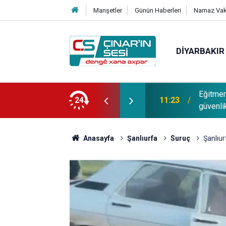
Manşetler
Günün Haberleri
Namaz Vaki
DIYARBAKIR
yarı: Fiziki önlemler yetmez, en büyük
Avukat 
24
11:20
çözümün
Anasayfa
Şanlıurfa
Suruç
Şanlıur