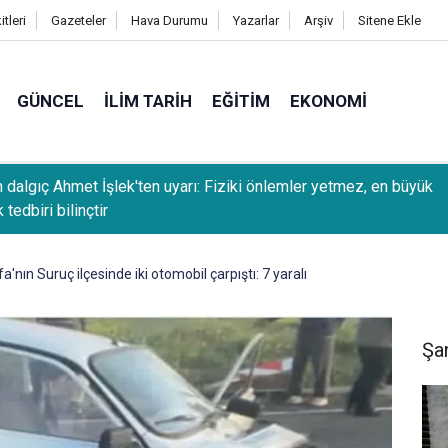
tleri
Gazeteler
Hava Durumu
Yazarlar
Arşiv
Sitene Ekle
GÜNCEL
İLIM TARIH
EĞITIM
EKONOMI
Sait Güneş: Arabuluculuk, uyuşmazlıkların mahkemeye taşınmada
ü sağlıyor
fa'nın Suruç ilçesinde iki otomobil çarpıştı: 7 yaralı
Şan