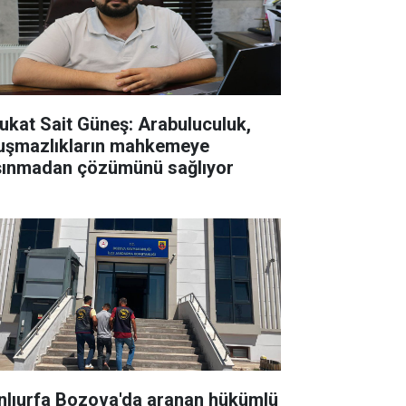
ukat Sait Güneş: Arabuluculuk,
uşmazlıkların mahkemeye
şınmadan çözümünü sağlıyor
nlıurfa Bozova'da aranan hükümlü