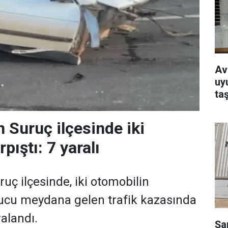
Av
uy
ta
n Suruç ilçesinde iki
pıştı: 7 yaralı
ruç ilçesinde, iki otomobilin
ucu meydana gelen trafik kazasında
ralandı.
Şa