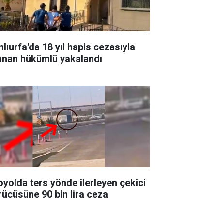
nlıurfa'da 18 yıl hapis cezasıyla
anan hükümlü yakalandı
oyolda ters yönde ilerleyen çekici
rücüsüne 90 bin lira ceza