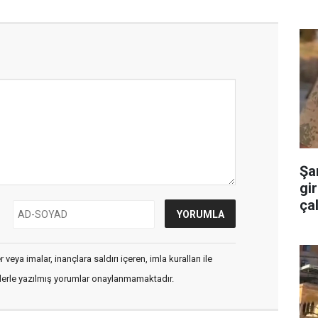
Şa
gir
çal
veya imalar, inançlara saldırı içeren, imla kuralları ile
flerle yazılmış yorumlar onaylanmamaktadır.