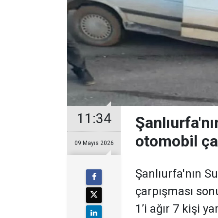
11:34
Şanlıurfa'nı
otomobil çar
09 Mayıs 2026
Şanlıurfa'nın Su
çarpışması son
1’i ağır 7 kişi ya