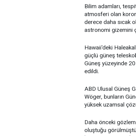
Bilim adamları, tespi
atmosferi olan koro
derece daha sıcak ol
astronomi gizemini ç
Hawaii'deki Haleaka
güçlü güneş teleskob
Güneş yüzeyinde 20 
edildi.
ABD Ulusal Güneş Gö
Wöger, bunların Gün
yüksek uzamsal çözün
Daha önceki gözleml
oluştuğu görülmüştü.