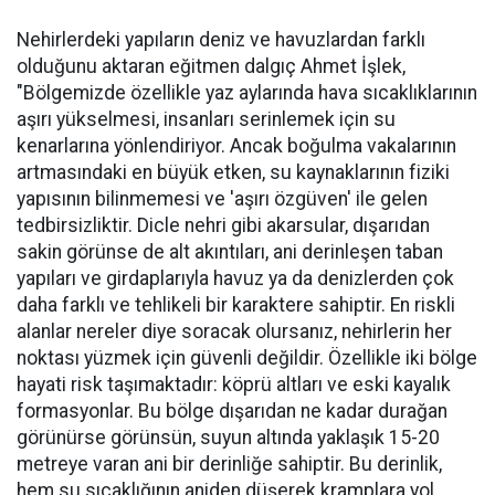
Nehirlerdeki yapıların deniz ve havuzlardan farklı
olduğunu aktaran eğitmen dalgıç Ahmet İşlek,
"Bölgemizde özellikle yaz aylarında hava sıcaklıklarının
aşırı yükselmesi, insanları serinlemek için su
kenarlarına yönlendiriyor. Ancak boğulma vakalarının
artmasındaki en büyük etken, su kaynaklarının fiziki
yapısının bilinmemesi ve 'aşırı özgüven' ile gelen
tedbirsizliktir. Dicle nehri gibi akarsular, dışarıdan
sakin görünse de alt akıntıları, ani derinleşen taban
yapıları ve girdaplarıyla havuz ya da denizlerden çok
daha farklı ve tehlikeli bir karaktere sahiptir. En riskli
alanlar nereler diye soracak olursanız, nehirlerin her
noktası yüzmek için güvenli değildir. Özellikle iki bölge
hayati risk taşımaktadır: köprü altları ve eski kayalık
formasyonlar. Bu bölge dışarıdan ne kadar durağan
görünürse görünsün, suyun altında yaklaşık 15-20
metreye varan ani bir derinliğe sahiptir. Bu derinlik,
hem su sıcaklığının aniden düşerek kramplara yol