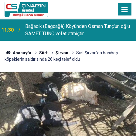
Bağacık (Bağcağê) Köyünden Osman Tunç'un oğlu
11:30
SAMET TUNÇ vefat etmiştir
Anasayfa
Siirt
Şirvan
Siirt Şirvan'da başıboş
köpeklerin saldırısında 26 keçi telef oldu