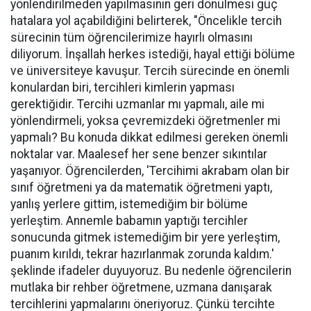
yönlendirilmeden yapılmasının geri dönülmesi güç
hatalara yol açabildiğini belirterek, "Öncelikle tercih
sürecinin tüm öğrencilerimize hayırlı olmasını
diliyorum. İnşallah herkes istediği, hayal ettiği bölüme
ve üniversiteye kavuşur. Tercih sürecinde en önemli
konulardan biri, tercihleri kimlerin yapması
gerektiğidir. Tercihi uzmanlar mı yapmalı, aile mi
yönlendirmeli, yoksa çevremizdeki öğretmenler mi
yapmalı? Bu konuda dikkat edilmesi gereken önemli
noktalar var. Maalesef her sene benzer sıkıntılar
yaşanıyor. Öğrencilerden, 'Tercihimi akrabam olan bir
sınıf öğretmeni ya da matematik öğretmeni yaptı,
yanlış yerlere gittim, istemediğim bir bölüme
yerleştim. Annemle babamın yaptığı tercihler
sonucunda gitmek istemediğim bir yere yerleştim,
puanım kırıldı, tekrar hazırlanmak zorunda kaldım.'
şeklinde ifadeler duyuyoruz. Bu nedenle öğrencilerin
mutlaka bir rehber öğretmene, uzmana danışarak
tercihlerini yapmalarını öneriyoruz. Çünkü tercihte