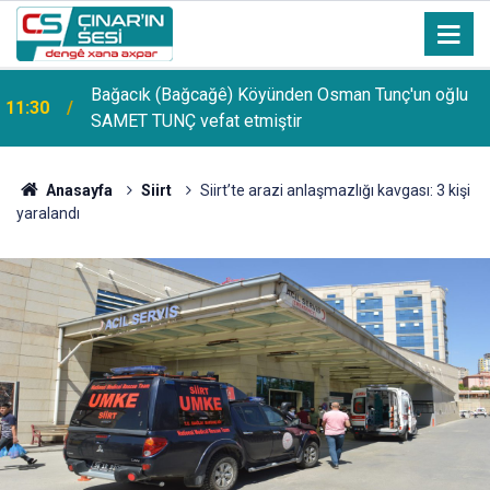
Bağacık (Bağcağê) Köyünden Osman Tunç'un oğlu
11:30
SAMET TUNÇ vefat etmiştir
Anasayfa
Siirt
Siirt’te arazi anlaşmazlığı kavgası: 3 kişi
yaralandı