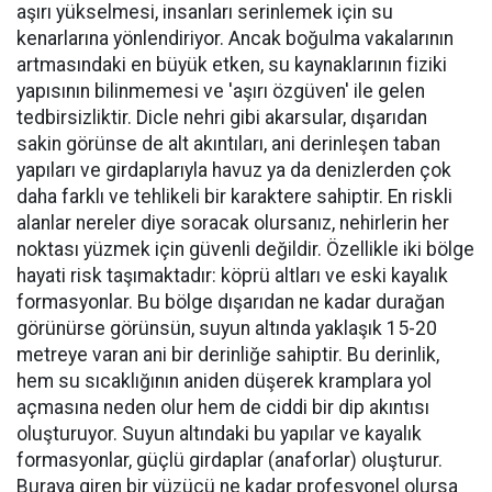
aşırı yükselmesi, insanları serinlemek için su
kenarlarına yönlendiriyor. Ancak boğulma vakalarının
artmasındaki en büyük etken, su kaynaklarının fiziki
yapısının bilinmemesi ve 'aşırı özgüven' ile gelen
tedbirsizliktir. Dicle nehri gibi akarsular, dışarıdan
sakin görünse de alt akıntıları, ani derinleşen taban
yapıları ve girdaplarıyla havuz ya da denizlerden çok
daha farklı ve tehlikeli bir karaktere sahiptir. En riskli
alanlar nereler diye soracak olursanız, nehirlerin her
noktası yüzmek için güvenli değildir. Özellikle iki bölge
hayati risk taşımaktadır: köprü altları ve eski kayalık
formasyonlar. Bu bölge dışarıdan ne kadar durağan
görünürse görünsün, suyun altında yaklaşık 15-20
metreye varan ani bir derinliğe sahiptir. Bu derinlik,
hem su sıcaklığının aniden düşerek kramplara yol
açmasına neden olur hem de ciddi bir dip akıntısı
oluşturuyor. Suyun altındaki bu yapılar ve kayalık
formasyonlar, güçlü girdaplar (anaforlar) oluşturur.
Buraya giren bir yüzücü ne kadar profesyonel olursa