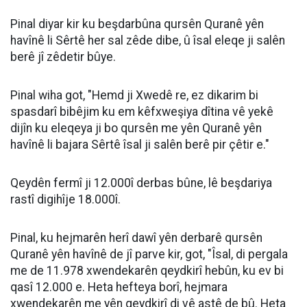
Pinal diyar kir ku beşdarbûna qursên Quranê yên
havînê li Sêrtê her sal zêde dibe, û îsal eleqe ji salên
berê jî zêdetir bûye.
Pinal wiha got, "Hemd ji Xwedê re, ez dikarim bi
spasdarî bibêjim ku em kêfxweşiya dîtina vê yekê
dijîn ku eleqeya ji bo qursên me yên Quranê yên
havînê li bajara Sêrtê îsal ji salên berê pir çêtir e."
Qeydên fermî ji 12.000î derbas bûne, lê beşdariya
rastî digihîje 18.000î.
Pinal, ku hejmarên herî dawî yên derbarê qursên
Quranê yên havînê de jî parve kir, got, "Îsal, di pergala
me de 11.978 xwendekarên qeydkirî hebûn, ku ev bi
qasî 12.000 e. Heta hefteya borî, hejmara
xwendekarên me yên qeydkirî di vê astê de bû. Heta