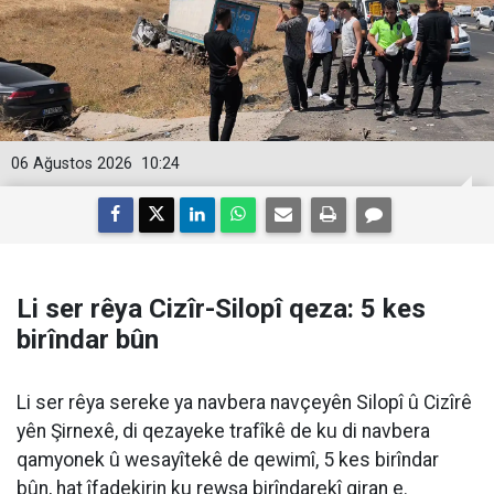
06 Ağustos 2026
10:24
Li ser rêya Cizîr-Silopî qeza: 5 kes
birîndar bûn
Li ser rêya sereke ya navbera navçeyên Silopî û Cizîrê
yên Şirnexê, di qezayeke trafîkê de ku di navbera
qamyonek û wesayîtekê de qewimî, 5 kes birîndar
bûn, hat îfadekirin ku rewşa birîndarekî giran e.