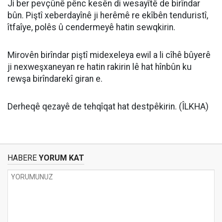
Ji ber pevçûnê pênc kesên di wesayîtê de birîndar
bûn. Piştî xeberdayînê ji herêmê re ekîbên tenduristî,
îtfaîye, polês û cendermeyê hatin sewqkirin.
Mirovên birîndar piştî midexeleya ewil a li cîhê bûyerê
ji nexweşxaneyan re hatin rakirin lê hat hînbûn ku
rewşa birîndarekî giran e.
Derheqê qezayê de tehqîqat hat destpêkirin. (ÎLKHA)
HABERE
YORUM KAT