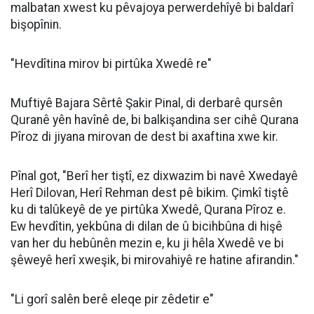
malbatan xwest ku pêvajoya perwerdehîyê bi baldarî
bişopînin.
"Hevdîtina mirov bi pirtûka Xwedê re"
Muftiyê Bajara Sêrtê Şakir Pinal, di derbarê qursên
Quranê yên havînê de, bi balkişandina ser cihê Qurana
Pîroz di jiyana mirovan de dest bi axaftina xwe kir.
Pînal got, "Berî her tiştî, ez dixwazim bi navê Xwedayê
Herî Dilovan, Herî Rehman dest pê bikim. Çimkî tiştê
ku di talûkeyê de ye pirtûka Xwedê, Qurana Pîroz e.
Ew hevdîtin, yekbûna di dilan de û bicihbûna di hişê
van her du hebûnên mezin e, ku ji hêla Xwedê ve bi
şêweyê herî xweşik, bi mirovahiyê re hatine afirandin."
"Li gorî salên berê eleqe pir zêdetir e"