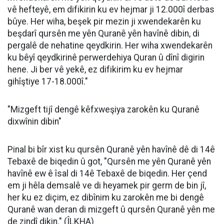
vê hefteyê, em difikirin ku ev hejmar ji 12.000î derbas
bûye. Her wiha, beşek pir mezin ji xwendekarên ku
beşdarî qursên me yên Quranê yên havînê dibin, di
pergalê de nehatine qeydkirin. Her wiha xwendekarên
ku bêyî qeydkirinê perwerdehiya Quran û dînî digirin
hene. Ji ber vê yekê, ez difikirim ku ev hejmar
gihîştiye 17-18.000î."
"Mizgeft tijî dengê kêfxweşiya zarokên ku Quranê
dixwînin dibin"
Pinal bi bîr xist ku qursên Quranê yên havînê dê di 14ê
Tebaxê de biqedin û got, "Qursên me yên Quranê yên
havînê ew ê îsal di 14ê Tebaxê de biqedin. Her çend
em ji hêla demsalê ve di heyamek pir germ de bin jî,
her ku ez diçim, ez dibînim ku zarokên me bi dengê
Quranê wan deran di mizgeft û qursên Quranê yên me
de zindî dikin." (ÎLKHA)