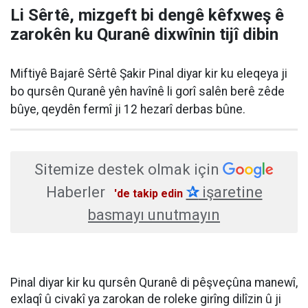
Li Sêrtê, mizgeft bi dengê kêfxweş ê
zarokên ku Quranê dixwînin tijî dibin
Miftiyê Bajarê Sêrtê Şakir Pinal diyar kir ku eleqeya ji
bo qursên Quranê yên havînê li gorî salên berê zêde
bûye, qeydên fermî ji 12 hezarî derbas bûne.
Sitemize destek olmak için
Haberler
✰
işaretine
'de takip edin
basmayı unutmayın
Pinal diyar kir ku qursên Quranê di pêşveçûna manewî,
exlaqî û civakî ya zarokan de roleke girîng dilîzin û ji