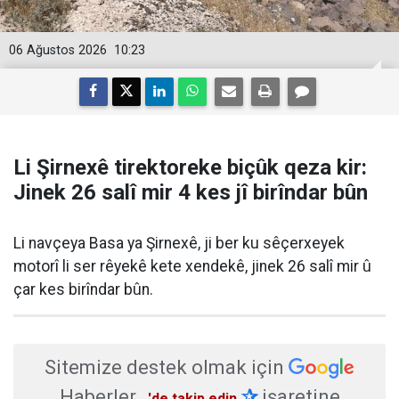
06 Ağustos 2026
10:23
Li Şirnexê tirektoreke biçûk qeza kir:
Jinek 26 salî mir 4 kes jî birîndar bûn
Li navçeya Basa ya Şirnexê, ji ber ku sêçerxeyek
motorî li ser rêyekê kete xendekê, jinek 26 salî mir û
çar kes birîndar bûn.
Sitemize destek olmak için
Haberler
✰
işaretine
'de takip edin