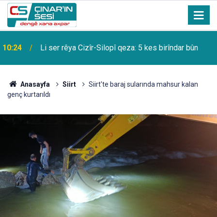
10:24
Li ser rêya Cizîr-Silopî qeza: 5 kes birîndar bûn
Anasayfa
Siirt
Siirt'te baraj sularında mahsur kalan
genç kurtarıldı