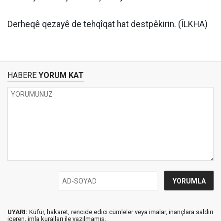
Derheqê qezayê de tehqîqat hat destpêkirin. (ÎLKHA)
HABERE
YORUM KAT
UYARI:
Küfür, hakaret, rencide edici cümleler veya imalar, inançlara saldırı
içeren, imla kuralları ile yazılmamış,