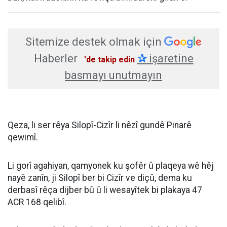
Sitemize destek olmak için
Haberler
✰
işaretine
'de takip edin
basmayı unutmayın
Qeza, li ser rêya Silopî-Cizîr li nêzî gundê Pinarê
qewimî.
Li gorî agahiyan, qamyonek ku şofêr û plaqeya wê hêj
nayê zanîn, ji Silopî ber bi Cizîr ve diçû, dema ku
derbasî rêça dijber bû û li wesayîtek bi plakaya 47
ACR 168 qelibî.