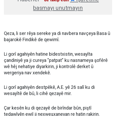
basmayı unutmayın
Qeza, li ser rêya sereke ya di navbera navçeya Basa û
bajarokê Findikê de qewimî.
Li gorî agahiyên hatine bidestxistin, wesayîta
çandiniyê ya ji cureya "patpat" ku nasnameya şofêrê
wê hêj nehatiye diyarkirin, ji kontrolê derket û
wergeriya nav xendekê.
Li gorî agahiyên destpêkê, A.E. yê 26 salî ku di
wesayîtê de bû, li cihê qezayê mir.
Çar kesên ku di qezayê de birîndar bûn, piştî
tedawîyên ewil ji nexweşxaneyan re hatin rakirin.