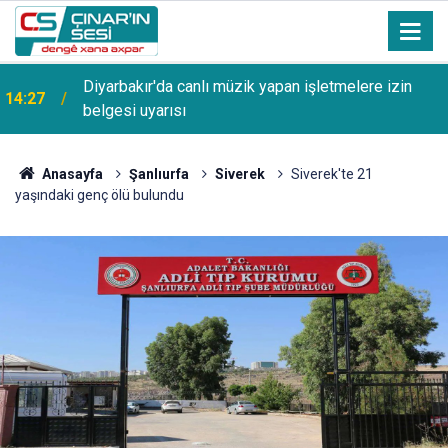
13:53
Şanlıurfa Bozova'da aranan hükümlü yakalandı
Anasayfa
Şanlıurfa
Siverek
Siverek'te 21
yaşındaki genç ölü bulundu