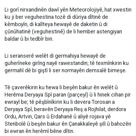
Li gorî nirxandinên dawî yên Meteorolojiyê, hat xwestin
ku ji ber veguhestina tozê di dûriya dîtinê de
kêmboyîn, di kalîteya hewayê de daketin û di
çûnûhatinê (veguhestinê) de li hember astengiyan
baldar û bi tedbîr bin.
Li seranserê welêt di germahiya hewayê de
guherîneke girîng nayê rawestandin; tê texmînkirin ku
germahî dê bi giştî li ser normayên demsalê bimeşe.
Tê çaverêkirin ku hewa li beşên bakur ên welêt û
Herêma Deryaya Spî paran (parçeyî) û li hinek cihan pir
ewrayî be; tê pêşbînîkirin ku li devera Torosan a
Deryaya Spî, beravên Deryaya Reş a Rojhilat, derdora
Ordu, Artvin, Qars û Erdahanê û aliyê rojava yê
Stenbolê û beşên bakur ên Çanakkaleyê şilî û bahozên
bi ewran ên herêmî bêne dîtin.