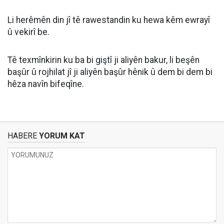
Li herêmên din jî tê rawestandin ku hewa kêm ewrayî
û vekirî be.
Tê texmînkirin ku ba bi giştî ji aliyên bakur, li beşên
başûr û rojhilat jî ji aliyên başûr hênik û dem bi dem bi
hêza navîn bifeqîne.
HABERE
YORUM KAT