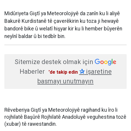
Midûriyeta Giştî ya Meteorolojiyê da zanîn ku li aliyê
Bakurê Kurdistanê tê çaverêkirin ku toza ji hewayê
bandorê bike û welatî hişyar kir ku li hember bûyerên
neyînî baldar û bi tedbîr bin.
Sitemize destek olmak için
Haberler
✰
işaretine
'de takip edin
basmayı unutmayın
Rêveberiya Giştî ya Meteorolojiyê ragihand ku îro li
rojhilatê Başûrê Rojhilatê Anadoluyê veguhestina tozê
(xubar) tê rawestandin.