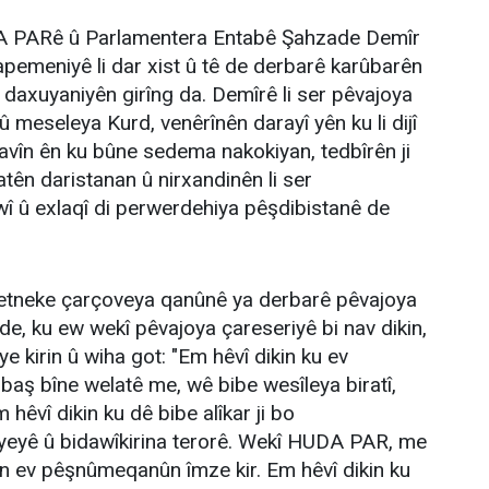
A PARê û Parlamentera Entabê Şahzade Demîr
çapemeniyê li dar xist û tê de derbarê karûbarên
daxuyaniyên girîng da. Demîrê li ser pêvajoya
û meseleya Kurd, venêrînên darayî yên ku li dijî
avîn ên ku bûne sedema nakokiyan, tedbîrên ji
atên daristanan û nirxandinên li ser
 û exlaqî di perwerdehiya pêşdibistanê de
metneke çarçoveya qanûnê ya derbarê pêvajoya
 de, ku ew wekî pêvajoya çareseriyê bi nav dikin,
e kirin û wiha got: "Em hêvî dikin ku ev
 baş bîne welatê me, wê bibe wesîleya biratî,
m hêvî dikin ku dê bibe alîkar ji bo
îyeyê û bidawîkirina terorê. Wekî HUDA PAR, me
n ev pêşnûmeqanûn îmze kir. Em hêvî dikin ku