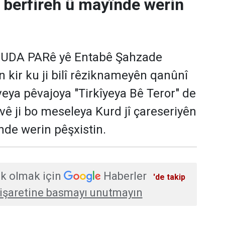
 berfireh û mayînde werin
HUDA PARê yê Entabê Şahzade
n kir ku ji bilî rêziknameyên qanûnî
veya pêvajoya "Tirkîyeya Bê Teror" de
ivê ji bo meseleya Kurd jî çareseriyên
nde werin pêşxistin.
k olmak için
Haberler
'de takip
işaretine basmayı unutmayın