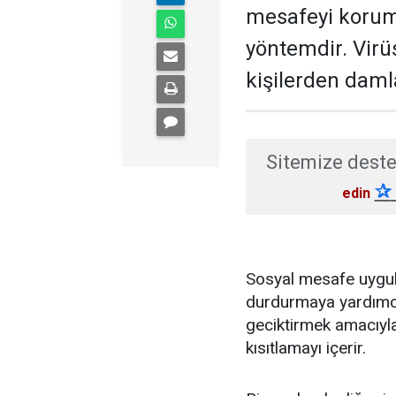
mesafeyi koruma
yöntemdir. Virü
kişilerden damla
Sitemize deste
✰
edin
Sosyal mesafe uygula
durdurmaya yardımcı
geciktirmek amacıyla,
kısıtlamayı içerir.