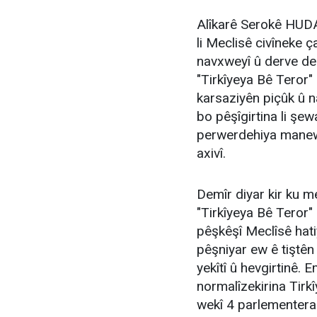
Alîkarê Serokê HUD
li Meclisê civîneke 
navxweyî û derve de 
"Tirkîyeya Bê Teror" 
karsaziyên piçûk û n
bo pêşîgirtina li şew
perwerdehiya manewî
axivî.
Demîr diyar kir ku 
"Tirkîyeya Bê Teror"
pêşkêşî Meclîsê hatiy
pêşniyar ew ê tiştên
yekîtî û hevgirtinê. E
normalîzekirina Tirk
wekî 4 parlementera