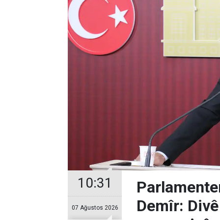
10:31
Parlamente
Demîr: Divê
07 Ağustos 2026