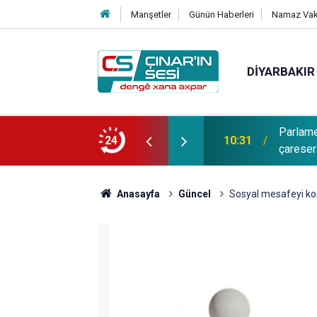
Manşetler
Günün Haberleri
Namaz Vaki
DIYARBAKIR
e Demîr: Divê di derbarê mesela Kurd de
24
10:29
Weqfa Ê
werin pêşxistin
Anasayfa
Güncel
Sosyal mesafeyi kor