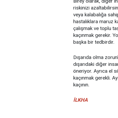
Birey olarak, diğer i
riskinizi azaltabilir
veya kalabalığa sahi
hastalıklara maruz k
çalışmak ve toplu ta
kaçınmak gerekir. Y
başka bir tedbirdir.
Dışarıda olma zorunl
dışarıdaki diğer ins
öneriyor. Ayrıca el s
kaçınmak gerekli. Ay
kaçının.
İLKHA