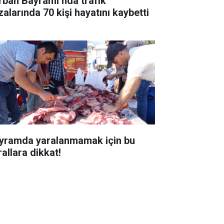
rban Bayramı’nda trafik
zalarında 70 kişi hayatını kaybetti
yramda yaralanmamak için bu
rallara dikkat!