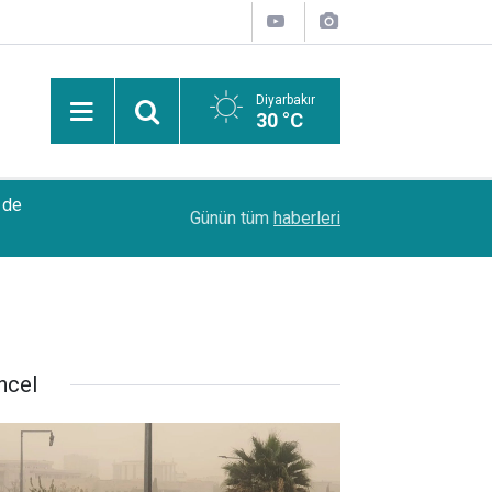
Diyarbakır
30 °C
10:27
Li Dêrikê, wesayît li qamyonê xist: 1 mirî, 2 birî
Günün tüm
haberleri
ncel