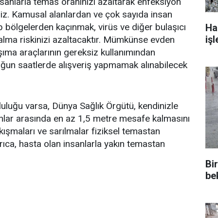
nsanlarla temas oranınızı azaltarak enfeksiyon
siniz. Kamusal alanlardan ve çok sayıda insan
p bölgelerden kaçınmak, virüs ve diğer bulaşıcı
Ha
işl
alma riskinizi azaltacaktır. Mümkünse evden
şıma araçlarının gereksiz kullanımından
oğun saatlerde alışveriş yapmamak alınabilecek
uluğu varsa, Dünya Sağlık Örgütü, kendinizle
anlar arasında en az 1,5 metre mesafe kalmasını
ıkışmaları ve sarılmalar fiziksel temastan
rıca, hasta olan insanlarla yakın temastan
Bi
be