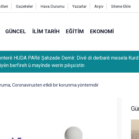
tleri
Gazeteler
Hava Durumu
Yazarlar
Arşiv
Sitene Ekle
GÜNCEL
İLIM TARIH
EĞITIM
EKONOMI
tîman li Efxenistanê kompleksa êtîman çêdike
uma, Coronavirusten etkili bir korunma yöntemidir
Gü