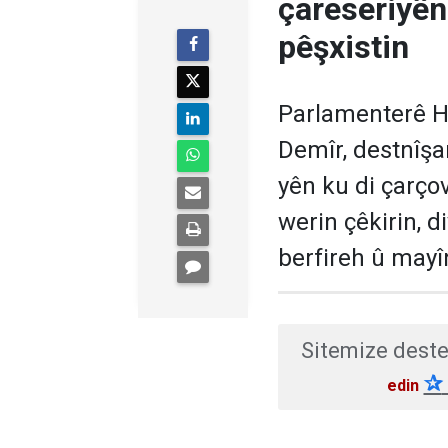
çareseriyên
pêşxistin
Parlamenterê 
Demîr, destnîşa
yên ku di çarço
werin çêkirin, d
berfireh û mayî
Sitemize deste
✰
edin