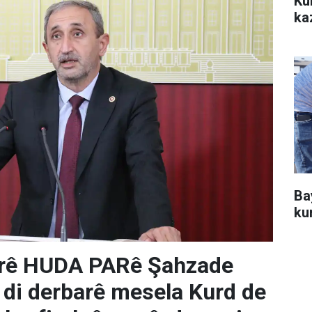
Ku
ka
Ba
ku
rê HUDA PARê Şahzade
 di derbarê mesela Kurd de