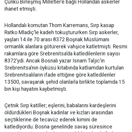
Çünkü Birleşmiş Milletler’e bağlı Hollandalı askerler
ihanet etmişti.
Hollandalı komutan Thom Karremans, Sırp kasap
Ratko Mladiç’le kadeh tokuştururken Sırp askerler,
yaşları 14 ile 70 arası 8372 Boşnak Müslümanı
ormanlık alanlara götürerek vahşice katletmişti. Resmi
rakamlara göre Srebrenitsa’da katledilenlerin sayısı
8372’ydi. Ancak Bosnalı yazar Isnam Taljic’in
Srebrenitsa’nın öyküsü kitabında katliamdan kurtulan
Srebrenitsalıların ifade ettiğine göre katledilenler
13500, savaşarak şehid olanlarla birlikte toplamda 15
bin kişi hayatını kaybetmişti.
Çetnik Sırp katiller; eşlerini, babalarını kardeşlerini
öldürdükleri Boşnak kadınlar ve kızları arasından
seçtiklerine de tecavüz ederek kimini de
katlediyordu. Bosna genelinde savaş süresince