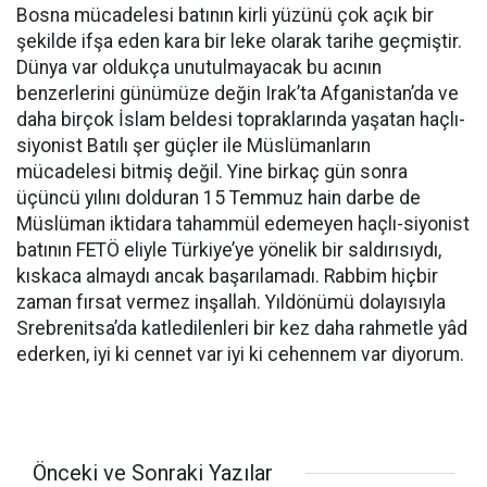
Bosna mücadelesi batının kirli yüzünü çok açık bir
şekilde ifşa eden kara bir leke olarak tarihe geçmiştir.
Dünya var oldukça unutulmayacak bu acının
benzerlerini günümüze değin Irak’ta Afganistan’da ve
daha birçok İslam beldesi topraklarında yaşatan haçlı-
siyonist Batılı şer güçler ile Müslümanların
mücadelesi bitmiş değil. Yine birkaç gün sonra
üçüncü yılını dolduran 15 Temmuz hain darbe de
Müslüman iktidara tahammül edemeyen haçlı-siyonist
batının FETÖ eliyle Türkiye’ye yönelik bir saldırısıydı,
kıskaca almaydı ancak başarılamadı. Rabbim hiçbir
zaman fırsat vermez inşallah. Yıldönümü dolayısıyla
Srebrenitsa’da katledilenleri bir kez daha rahmetle yâd
ederken, iyi ki cennet var iyi ki cehennem var diyorum.
Önceki ve Sonraki Yazılar