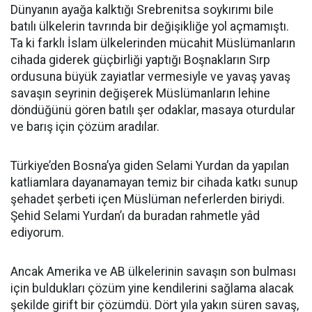
Dünyanın ayağa kalktığı Srebrenitsa soykırımı bile
batılı ülkelerin tavrında bir değişikliğe yol açmamıştı.
Ta ki farklı İslam ülkelerinden mücahit Müslümanların
cihada giderek güçbirliği yaptığı Boşnakların Sırp
ordusuna büyük zayiatlar vermesiyle ve yavaş yavaş
savaşın seyrinin değişerek Müslümanların lehine
döndüğünü gören batılı şer odaklar, masaya oturdular
ve barış için çözüm aradılar.
Türkiye’den Bosna’ya giden Selami Yurdan da yapılan
katliamlara dayanamayan temiz bir cihada katkı sunup
şehadet şerbeti içen Müslüman neferlerden biriydi.
Şehid Selami Yurdan’ı da buradan rahmetle yâd
ediyorum.
Ancak Amerika ve AB ülkelerinin savaşın son bulması
için buldukları çözüm yine kendilerini sağlama alacak
şekilde girift bir çözümdü. Dört yıla yakın süren savaş,