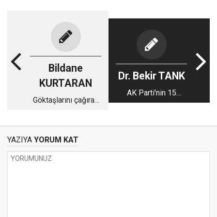
Bildane
Dr. Bekir TANK
KURTARAN
AK Parti'nin 15
Göktaşlarını çağıran
Temmuz ile imtihanı
gökkuşağı(!)
YAZIYA
YORUM KAT