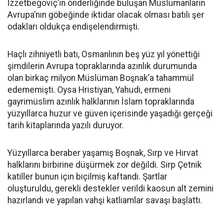
İzzetbegoviç’in önderliğinde buluşan Müslümanların
Avrupa’nın göbeğinde iktidar olacak olması batılı şer
odakları oldukça endişelendirmişti.
Haçlı zihniyetli batı, Osmanlının beş yüz yıl yönettiği
şimdilerin Avrupa topraklarında azınlık durumunda
olan birkaç milyon Müslüman Boşnak’a tahammül
edememişti. Oysa Hristiyan, Yahudi, ermeni
gayrimüslim azınlık halklarının İslam topraklarında
yüzyıllarca huzur ve güven içerisinde yaşadığı gerçeği
tarih kitaplarında yazılı duruyor.
Yüzyıllarca beraber yaşamış Boşnak, Sırp ve Hırvat
halklarını birbirine düşürmek zor değildi. Sırp Çetnik
katiller bunun için biçilmiş kaftandı. Şartlar
oluşturuldu, gerekli destekler verildi kaosun alt zemini
hazırlandı ve yapılan vahşi katliamlar savaşı başlattı.