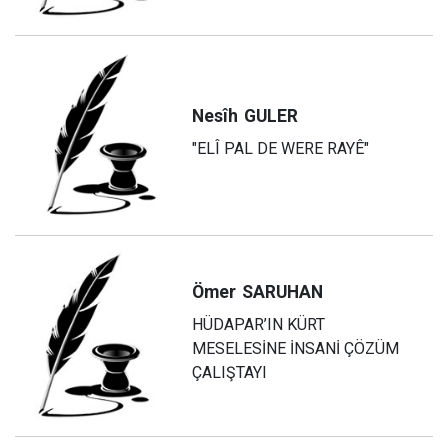
Nesîh
GULER
"ELÎ PAL DE WERE RAYÊ"
Ömer
SARUHAN
HÜDAPAR’IN KÜRT
MESELESİNE İNSANİ ÇÖZÜM
ÇALIŞTAYI