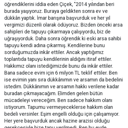
öğrendiklerini iddia eden Çiçek, "2014 yılından beri
burada yaşıyoruz. Buraya geldikten sonra ev ve
dükkân yaptık. İmar barışına başvurduk ve her yıl
vergimizi düzenli olarak ödüyoruz. Bizden önceki arsa
sahipleri de tapuyu çıkarmaya çalışıyordu, biz de
uğraşıyorduk. Daha sonra öğrendik ki eski arsa sahibi
tapuyu kendi adına çıkarmış. Kendilerine bunu
sorduğumuzda inkâr ettiler. Ancak yaptığımız
toplantıda tapuyu kendilerinin aldığını itiraf ettiler.
Hakkımız olanı istediğimizde bunu da inkâr ettiler.
Bana sadece evim için 6 milyon TL teklif ettiler. Ben
ise evimin yanı sıra dükkânımın ve arsamın da bedelini
istedim. Dükkânımın ve arsamın hakkı verilene kadar
buradan çıkmayacağım. Elimden gelen bütün
mücadeleyi vereceğim. Ben sadece hakkım olanı
istiyorum. Tapumu vermeyeceklerse hakkım olan
bedeli versinler. Eşim engelli olduğu için çalışamıyor.
Her yere başvurduk ancak hazine arazisi olduğu
gerekçesiyle bize tapu verilmedi. Ben bu evde