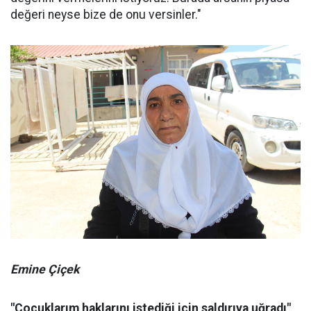
değeri neyse bize de onu versinler."
Emine Çiçek
"Çocuklarım haklarını istediği için saldırıya uğradı"