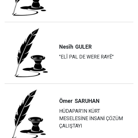
Nesîh
GULER
"ELÎ PAL DE WERE RAYÊ"
Ömer
SARUHAN
HÜDAPAR’IN KÜRT
MESELESİNE İNSANİ ÇÖZÜM
ÇALIŞTAYI