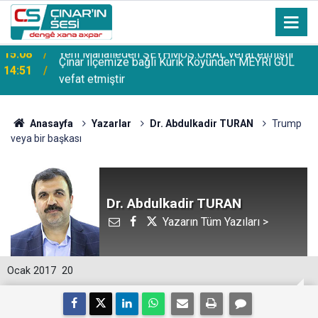
Çınar ilçemize bağlı Kûrik Köyünden MEYRİ GÜL
14:51
vefat etmiştir
Anasayfa
Yazarlar
Dr. Abdulkadir TURAN
Trump
veya bir başkası
Dr. Abdulkadir TURAN
Yazarın Tüm Yazıları >
Ocak 2017
20