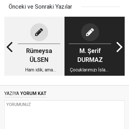
Önceki ve Sonraki Yazılar
Rümeysa
M. Şerif
ÜLSEN
DURMAZ
Ham idik; ama
Çocuklarımızı İslamî
yanamadık
terbiyeyle
yetiştireceğiz, size
ne!
YAZIYA
YORUM KAT