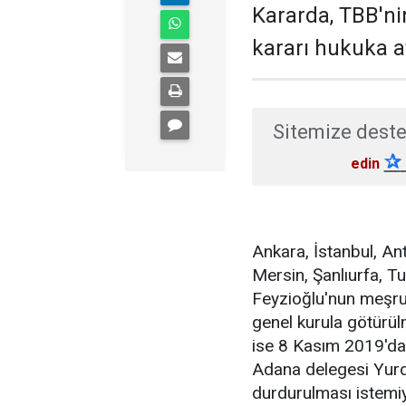
Kararda, TBB'n
kararı hukuka a
Sitemize deste
✰
edin
Ankara, İstanbul, Ant
Mersin, Şanlıurfa, T
Feyzioğlu'nun meşrui
genel kurula götürü
ise 8 Kasım 2019'da 
Adana delegesi Yurd
durdurulması istemiy