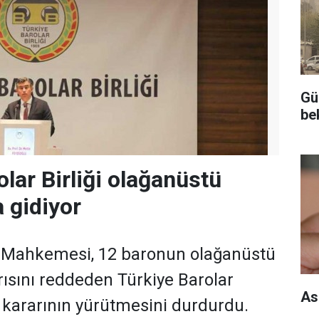
Gü
be
lar Birliği olağanüstü
a gidiyor
e Mahkemesi, 12 baronun olağanüstü
rısını reddeden Türkiye Barolar
As
) kararının yürütmesini durdurdu.