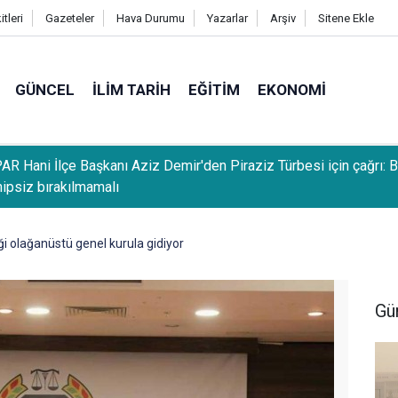
tleri
Gazeteler
Hava Durumu
Yazarlar
Arşiv
Sitene Ekle
GÜNCEL
İLIM TARIH
EĞITIM
EKONOMI
R Hani İlçe Başkanı Aziz Demir'den Piraziz Türbesi için çağrı: 
hipsiz bırakılmamalı
iği olağanüstü genel kurula gidiyor
Gü