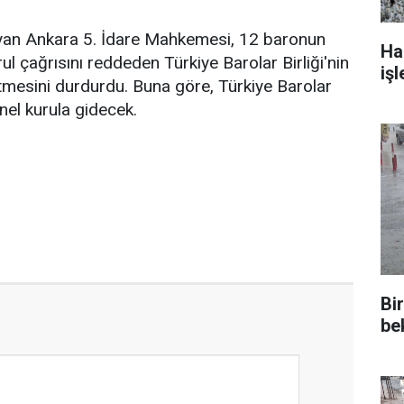
yan Ankara 5. İdare Mahkemesi, 12 baronun
Ha
l çağrısını reddeden Türkiye Barolar Birliği'nin
işl
tmesini durdurdu. Buna göre, Türkiye Barolar
nel kurula gidecek.
Bi
be