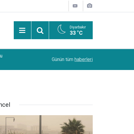
Diyarbakır
33 °C
Bu
15:22
Diyarbakır’da 4 ayrı kurşunlama ve yaralama olay
Günün tüm
haberleri
ncel