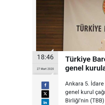
18:46
Türkiye Baro
genel kurul
27 Mart 2020
Ankara 5. İdar
genel kurul çağ
Birliği'nin (TBB