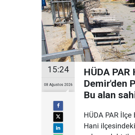
15:24
HÜDA PAR H
Demir'den Pi
08 Ağustos 2026
Bu alan sah
HÜDA PAR İlçe B
Hani ilçesindek