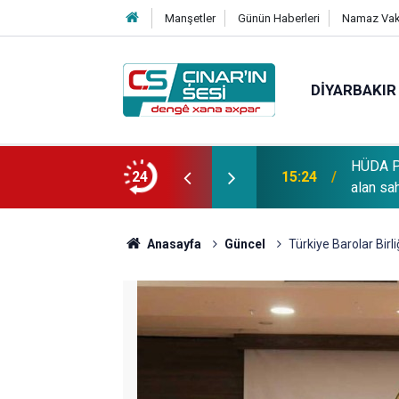
Manşetler
Günün Haberleri
Namaz Vaki
DIYARBAKIR
HÜDA PA
OĞLU vefat etmiştir
24
15:24
alan sa
Anasayfa
Güncel
Türkiye Barolar Birl