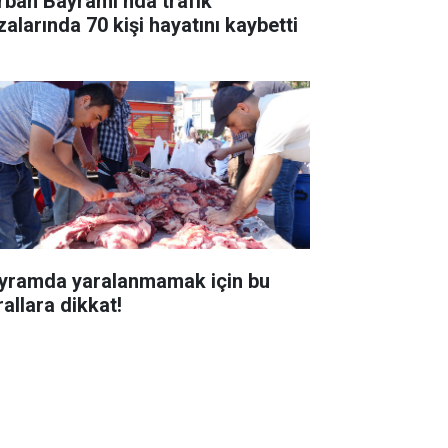
rban Bayramı’nda trafik
zalarında 70 kişi hayatını kaybetti
yramda yaralanmamak için bu
rallara dikkat!