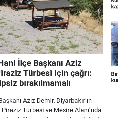
Ku
ka
ani İlçe Başkanı Aziz
raziz Türbesi için çağrı:
Ba
ku
ipsiz bırakılmamalı
aşkanı Aziz Demir, Diyarbakır'ın
i Piraziz Türbesi ve Mesire Alanı'nda