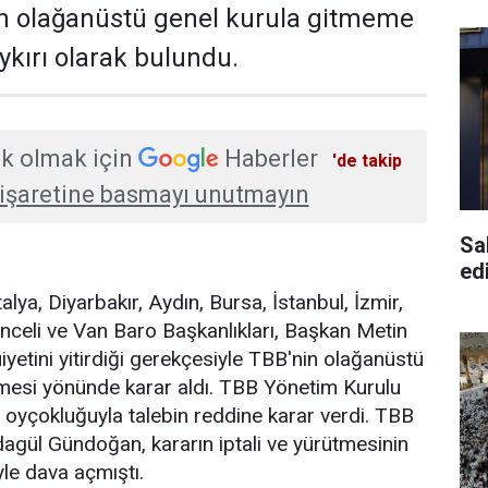
in olağanüstü genel kurula gitmeme
ykırı olarak bulundu.
k olmak için
Haberler
'de takip
işaretine basmayı unutmayın
Sa
edi
alya, Diyarbakır, Aydın, Bursa, İstanbul, İzmir,
unceli ve Van Baro Başkanlıkları, Başkan Metin
yetini yitirdiği gerekçesiyle TBB'nin olağanüstü
lmesi yönünde karar aldı. TBB Yönetim Kurulu
oyçokluğuyla talebin reddine karar verdi. TBB
agül Gündoğan, kararın iptali ve yürütmesinin
le dava açmıştı.