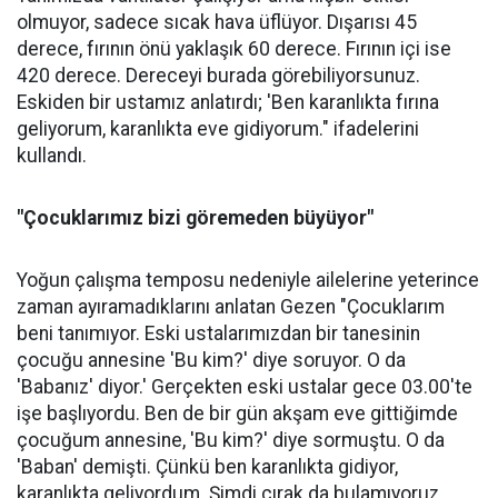
olmuyor, sadece sıcak hava üflüyor. Dışarısı 45
derece, fırının önü yaklaşık 60 derece. Fırının içi ise
420 derece. Dereceyi burada görebiliyorsunuz.
Eskiden bir ustamız anlatırdı; 'Ben karanlıkta fırına
geliyorum, karanlıkta eve gidiyorum." ifadelerini
kullandı.
"Çocuklarımız bizi göremeden büyüyor"
Yoğun çalışma temposu nedeniyle ailelerine yeterince
zaman ayıramadıklarını anlatan Gezen "Çocuklarım
beni tanımıyor. Eski ustalarımızdan bir tanesinin
çocuğu annesine 'Bu kim?' diye soruyor. O da
'Babanız' diyor.' Gerçekten eski ustalar gece 03.00'te
işe başlıyordu. Ben de bir gün akşam eve gittiğimde
çocuğum annesine, 'Bu kim?' diye sormuştu. O da
'Baban' demişti. Çünkü ben karanlıkta gidiyor,
karanlıkta geliyordum. Şimdi çırak da bulamıyoruz,