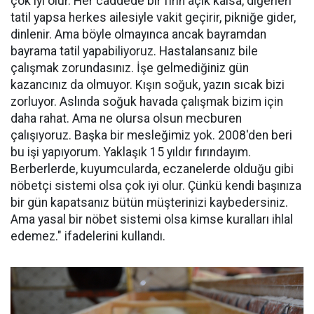
çok iyi olur. Her caddede bir fırın açık kalsa, diğerleri
tatil yapsa herkes ailesiyle vakit geçirir, pikniğe gider,
dinlenir. Ama böyle olmayınca ancak bayramdan
bayrama tatil yapabiliyoruz. Hastalansanız bile
çalışmak zorundasınız. İşe gelmediğiniz gün
kazancınız da olmuyor. Kışın soğuk, yazın sıcak bizi
zorluyor. Aslında soğuk havada çalışmak bizim için
daha rahat. Ama ne olursa olsun mecburen
çalışıyoruz. Başka bir mesleğimiz yok. 2008'den beri
bu işi yapıyorum. Yaklaşık 15 yıldır fırındayım.
Berberlerde, kuyumcularda, eczanelerde olduğu gibi
nöbetçi sistemi olsa çok iyi olur. Çünkü kendi başınıza
bir gün kapatsanız bütün müşterinizi kaybedersiniz.
Ama yasal bir nöbet sistemi olsa kimse kuralları ihlal
edemez." ifadelerini kullandı.