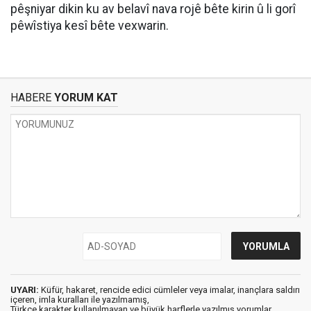
pêşniyar dikin ku av belavî nava rojê bête kirin û li gorî
pêwîstiya kesî bête vexwarin.
HABERE
YORUM KAT
UYARI:
Küfür, hakaret, rencide edici cümleler veya imalar, inançlara saldırı
içeren, imla kuralları ile yazılmamış,
Türkçe karakter kullanılmayan ve büyük harflerle yazılmış yorumlar