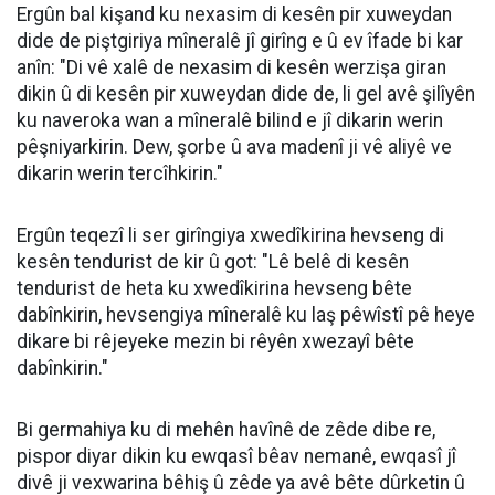
Ergûn bal kişand ku nexasim di kesên pir xuweydan
dide de piştgiriya mîneralê jî girîng e û ev îfade bi kar
anîn: "Di vê xalê de nexasim di kesên werzişa giran
dikin û di kesên pir xuweydan dide de, li gel avê şilîyên
ku naveroka wan a mîneralê bilind e jî dikarin werin
pêşniyarkirin. Dew, şorbe û ava madenî ji vê aliyê ve
dikarin werin tercîhkirin."
Ergûn teqezî li ser girîngiya xwedîkirina hevseng di
kesên tendurist de kir û got: "Lê belê di kesên
tendurist de heta ku xwedîkirina hevseng bête
dabînkirin, hevsengiya mîneralê ku laş pêwîstî pê heye
dikare bi rêjeyeke mezin bi rêyên xwezayî bête
dabînkirin."
Bi germahiya ku di mehên havînê de zêde dibe re,
pispor diyar dikin ku ewqasî bêav nemanê, ewqasî jî
divê ji vexwarina bêhiş û zêde ya avê bête dûrketin û