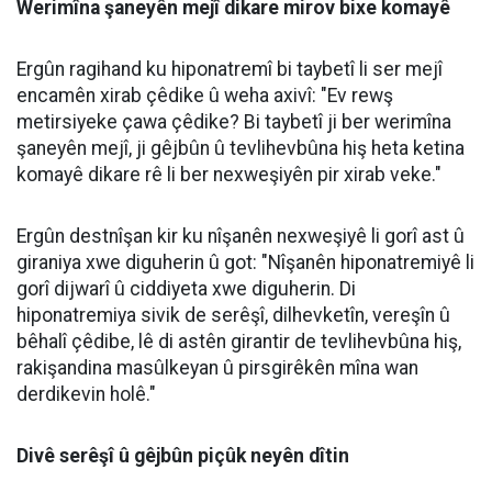
Werimîna şaneyên mejî dikare mirov bixe komayê
Ergûn ragihand ku hiponatremî bi taybetî li ser mejî
encamên xirab çêdike û weha axivî: "Ev rewş
metirsiyeke çawa çêdike? Bi taybetî ji ber werimîna
şaneyên mejî, ji gêjbûn û tevlihevbûna hiş heta ketina
komayê dikare rê li ber nexweşiyên pir xirab veke."
Ergûn destnîşan kir ku nîşanên nexweşiyê li gorî ast û
giraniya xwe diguherin û got: "Nîşanên hiponatremiyê li
gorî dijwarî û ciddiyeta xwe diguherin. Di
hiponatremiya sivik de serêşî, dilhevketîn, vereşîn û
bêhalî çêdibe, lê di astên girantir de tevlihevbûna hiş,
rakişandina masûlkeyan û pirsgirêkên mîna wan
derdikevin holê."
Divê serêşî û gêjbûn piçûk neyên dîtin