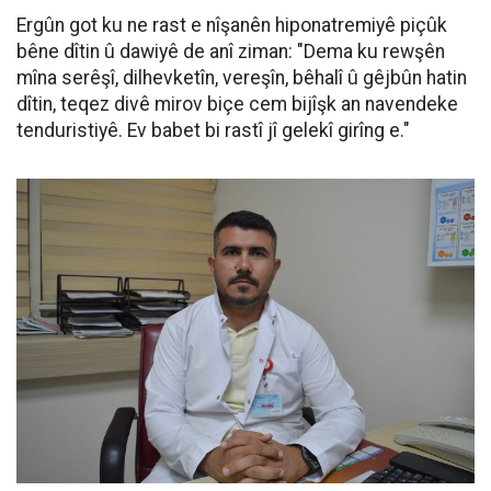
Ergûn got ku ne rast e nîşanên hiponatremiyê piçûk
bêne dîtin û dawiyê de anî ziman: "Dema ku rewşên
mîna serêşî, dilhevketîn, vereşîn, bêhalî û gêjbûn hatin
dîtin, teqez divê mirov biçe cem bijîşk an navendeke
tenduristiyê. Ev babet bi rastî jî gelekî girîng e."