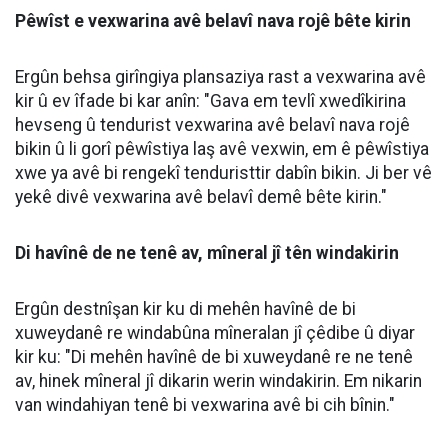
Pêwîst e vexwarina avê belavî nava rojê bête kirin
Ergûn behsa girîngiya plansaziya rast a vexwarina avê
kir û ev îfade bi kar anîn: "Gava em tevlî xwedîkirina
hevseng û tendurist vexwarina avê belavî nava rojê
bikin û li gorî pêwîstiya laş avê vexwin, em ê pêwîstiya
xwe ya avê bi rengekî tenduristtir dabîn bikin. Ji ber vê
yekê divê vexwarina avê belavî demê bête kirin."
Di havînê de ne tenê av, mîneral jî tên windakirin
Ergûn destnîşan kir ku di mehên havînê de bi
xuweydanê re windabûna mîneralan jî çêdibe û diyar
kir ku: "Di mehên havînê de bi xuweydanê re ne tenê
av, hinek mîneral jî dikarin werin windakirin. Em nikarin
van windahiyan tenê bi vexwarina avê bi cih bînin."