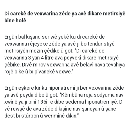
Di carekê de vexwarina zêde ya avê dikare metirsiyê
bîne holê
Ergûn bal kişand ser wê yekê ku di carekê de
vexwarina rêjeyeke zêde ya avê ji bo tenduristiyê
metirsiyên mezin çêdike û got: "Di carekê de
vexwarina 3 yan 4 lître ava peyvekî dikare metirsiyê
çêbike. Divê mirov vexwarina avê belavî nava tevahiya
rojê bike û bi pîvanekê vexwe."
Ergûn eşkere kir ku hiponatremî ji ber vexwarina zêde
ya avê peyda dibe û got: "Kêmbûna reja sodyuma nav
xwînê ya ji binî 135î re dibe sedema hiponatremiyê. Di
vê rewşê de ava zêde dikişîne nav şaneyan û şane
dest bi stûrbon û werimînê dikin."