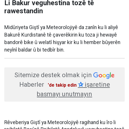
Li Bakur veguhestina tozê tê
rawestandin
Midûriyeta Giştî ya Meteorolojiyê da zanîn ku li aliyê
Bakurê Kurdistanê tê çaverêkirin ku toza ji hewayê
bandorê bike û welatî hişyar kir ku li hember bûyerên
neyînî baldar û bi tedbîr bin.
Sitemize destek olmak için
Haberler
✰
işaretine
'de takip edin
basmayı unutmayın
Rêveberiya Giştî ya Meteorolojiyê ragihand ku îro li