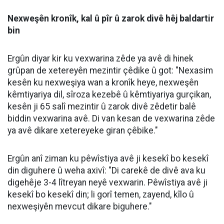
Nexweşên kronîk, kal û pîr û zarok divê hêj baldartir
bin
Ergûn diyar kir ku vexwarina zêde ya avê di hinek
grûpan de xetereyên mezintir çêdike û got: "Nexasim
kesên ku nexweşiya wan a kronîk heye, nexweşên
kêmtiyariya dil, sîroza kezebê û kêmtiyariya gurçikan,
kesên ji 65 salî mezintir û zarok divê zêdetir balê
biddin vexwarina avê. Di van kesan de vexwarina zêde
ya avê dikare xetereyeke giran çêbike."
Ergûn anî ziman ku pêwîstiya avê ji kesekî bo kesekî
din diguhere û weha axivî: "Di carekê de divê ava ku
digehêje 3-4 lîtreyan neyê vexwarin. Pêwîstiya avê ji
kesekî bo kesekî din; li gorî temen, zayend, kîlo û
nexweşiyên mevcut dikare biguhere."