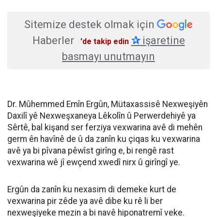
Sitemize destek olmak için
Haberler
✰
işaretine
'de takip edin
basmayı unutmayın
Dr. Mûhemmed Emîn Ergûn, Mütaxassisê Nexweşiyên
Daxilî yê Nexweşxaneya Lêkolîn û Perwerdehiyê ya
Sêrtê, bal kişand ser ferziya vexwarina avê di mehên
germ ên havînê de û da zanîn ku çiqas ku vexwarina
avê ya bi pîvana pêwîst girîng e, bi rengê rast
vexwarina wê jî ewçend xwedî nirx û girîngî ye.
Ergûn da zanîn ku nexasim di demeke kurt de
vexwarina pir zêde ya avê dibe ku rê li ber
nexweşiyeke mezin a bi navê hiponatremî veke.