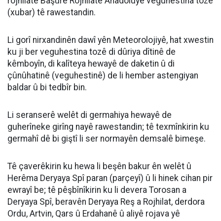
rojhilatê Başûrê Rojhilatê Anadoluyê veguhestina tozê
(xubar) tê rawestandin.
Li gorî nirxandinên dawî yên Meteorolojiyê, hat xwestin
ku ji ber veguhestina tozê di dûriya dîtinê de
kêmboyîn, di kalîteya hewayê de daketin û di
çûnûhatinê (veguhestinê) de li hember astengiyan
baldar û bi tedbîr bin.
Li seranserê welêt di germahiya hewayê de
guherîneke girîng nayê rawestandin; tê texmînkirin ku
germahî dê bi giştî li ser normayên demsalê bimeşe.
Tê çaverêkirin ku hewa li beşên bakur ên welêt û
Herêma Deryaya Spî paran (parçeyî) û li hinek cihan pir
ewrayî be; tê pêşbînîkirin ku li devera Torosan a
Deryaya Spî, beravên Deryaya Reş a Rojhilat, derdora
Ordu, Artvin, Qars û Erdahanê û aliyê rojava yê