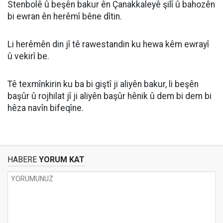
Stenbolê û beşên bakur ên Çanakkaleyê şilî û bahozên
bi ewran ên herêmî bêne dîtin.
Li herêmên din jî tê rawestandin ku hewa kêm ewrayî
û vekirî be.
Tê texmînkirin ku ba bi giştî ji aliyên bakur, li beşên
başûr û rojhilat jî ji aliyên başûr hênik û dem bi dem bi
hêza navîn bifeqîne.
HABERE
YORUM KAT