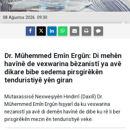
08 Ağustos 2026
09:30
Dr. Mûhemmed Emîn Ergûn: Di mehên
havînê de vexwarina bêzanistî ya avê
dikare bibe sedema pirsgirêkên
tenduristiyê yên giran
Mütaxassisê Nexweşiyên Hindirrî (Daxilî) Dr.
Mûhemmed Emîn Ergûn hişyarî da ku vexwarina
nezanistî ya avê di demên havînê de dibe ku rê li ber
pirsgirêkên mezin ên tenduristiyê veke.