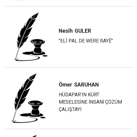
Nesîh
GULER
"ELÎ PAL DE WERE RAYÊ"
Ömer
SARUHAN
HÜDAPAR’IN KÜRT
MESELESİNE İNSANİ ÇÖZÜM
ÇALIŞTAYI