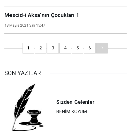
Mescid-i Aksa’nın Çocukları 1
18 Mayıs 2021 Salı 15:47
1
2
3
4
5
6
SON YAZILAR
Sizden
Gelenler
BENİM KÖYÜM