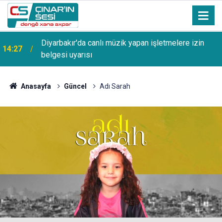
13:53
Şanlıurfa Bozova'da aranan hükümlü yakalandı
Anasayfa
Güncel
Adı Sarah