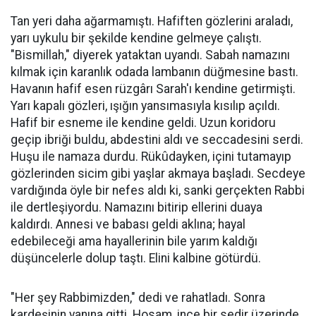
Tan yeri daha ağarmamıştı. Hafiften gözlerini araladı,
yarı uykulu bir şekilde kendine gelmeye çalıştı.
"Bismillah," diyerek yataktan uyandı. Sabah namazını
kılmak için karanlık odada lambanın düğmesine bastı.
Havanın hafif esen rüzgârı Sarah'ı kendine getirmişti.
Yarı kapalı gözleri, ışığın yansımasıyla kısılıp açıldı.
Hafif bir esneme ile kendine geldi. Uzun koridoru
geçip ibriği buldu, abdestini aldı ve seccadesini serdi.
Huşu ile namaza durdu. Rükûdayken, içini tutamayıp
gözlerinden sicim gibi yaşlar akmaya başladı. Secdeye
vardığında öyle bir nefes aldı ki, sanki gerçekten Rabbi
ile dertleşiyordu. Namazını bitirip ellerini duaya
kaldırdı. Annesi ve babası geldi aklına; hayal
edebileceği ama hayallerinin bile yarım kaldığı
düşüncelerle dolup taştı. Elini kalbine götürdü.
"Her şey Rabbimizden," dedi ve rahatladı. Sonra
kardeşinin yanına gitti. Hosam, ince bir sedir üzerinde