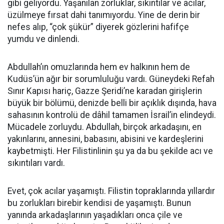
gibi geliyordu. Yaşanılan zorluklar, sıkıntılar ve acılar,
üzülmeye fırsat dahi tanımıyordu. Yine de derin bir
nefes alıp, “çok şükür” diyerek gözlerini hafifçe
yumdu ve dinlendi.
Abdullah’ın omuzlarında hem ev halkının hem de
Kudüs’ün ağır bir sorumluluğu vardı. Güneydeki Refah
Sınır Kapısı hariç, Gazze Şeridi’ne karadan girişlerin
büyük bir bölümü, denizde belli bir açıklık dışında, hava
sahasının kontrolü de dâhil tamamen İsrail’in elindeydi.
Mücadele zorluydu. Abdullah, birçok arkadaşını, en
yakınlarını, annesini, babasını, abisini ve kardeşlerini
kaybetmişti. Her Filistinlinin şu ya da bu şekilde acı ve
sıkıntıları vardı.
Evet, çok acılar yaşamıştı. Filistin topraklarında yıllardır
bu zorlukları birebir kendisi de yaşamıştı. Bunun
yanında arkadaşlarının yaşadıkları onca çile ve