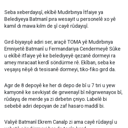
Seba xeberdayışî, ekîbê Mudirbınya İtfaiye ya
Belediyeya Batmanî pıra wesayit u personelê xo yê
kamil dı mawa kılm de şî cayê rûdayışî.
Gırd-biyayışê adıri ser, araçê TOMA yê Mudirbınya
Emniyetê Batmanî u Fermandariya Cendermeyê Sûke
u ekîbê itfaiye yê ke belediyeyê qezanê dormeyi ra
amey mıracaat kerdî söndürme rê. Ekîban, seba ke
veşayış nêşê dı tesisanê dormeyi, tiko-fiko gırd da.
Agır de 8 depoyê ke her dı depo de bî u 7 tıri u yew
kamyonê ke sevkiyat de gırwenayî bî nêgırwenayox bî,
rûdayış de merde ya zi dırbetın çniyo. Labelê bi
sebebê adıri depoyan de zaf hasaro maddî bi.
Valiyê Batmanî Ekrem Canalp zi ama cayê rûdayışî u