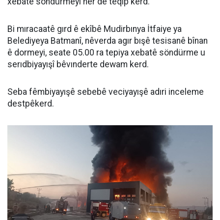
xebatê söndürmeyi her de teqîp kerd.
Bi mıracaatê gırd ê ekîbê Mudirbınya İtfaiye ya
Belediyeya Batmanî, nêverda agır bışê tesisanê bînan
ê dormeyi, seate 05.00 ra tepiya xebatê söndürme u
serıdbiyayışî bêvınderte dewam kerd.
Seba fêmbiyayışê sebebê veciyayışê adıri inceleme
destpêkerd.