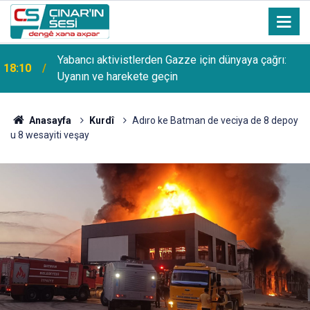
Yabancı aktivistlerden Gazze için dünyaya çağrı:
18:10
Uyanın ve harekete geçin
Anasayfa
Kurdî
Adıro ke Batman de veciya de 8 depoy
u 8 wesayiti veşay