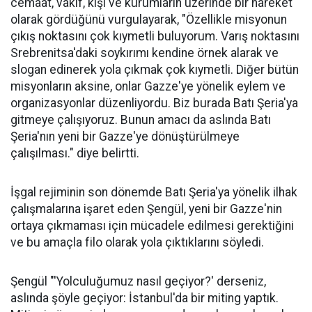
cemaat, vakıf, kişi ve kurumların üzerinde bir hareket
olarak gördüğünü vurgulayarak, "Özellikle misyonun
çıkış noktasını çok kıymetli buluyorum. Varış noktasını
Srebrenitsa'daki soykırımı kendine örnek alarak ve
slogan edinerek yola çıkmak çok kıymetli. Diğer bütün
misyonların aksine, onlar Gazze'ye yönelik eylem ve
organizasyonlar düzenliyordu. Biz burada Batı Şeria'ya
gitmeye çalışıyoruz. Bunun amacı da aslında Batı
Şeria'nın yeni bir Gazze'ye dönüştürülmeye
çalışılması." diye belirtti.
İşgal rejiminin son dönemde Batı Şeria'ya yönelik ilhak
çalışmalarına işaret eden Şengül, yeni bir Gazze'nin
ortaya çıkmaması için mücadele edilmesi gerektiğini
ve bu amaçla filo olarak yola çıktıklarını söyledi.
Şengül "'Yolculuğumuz nasıl geçiyor?' derseniz,
aslında şöyle geçiyor: İstanbul'da bir miting yaptık.