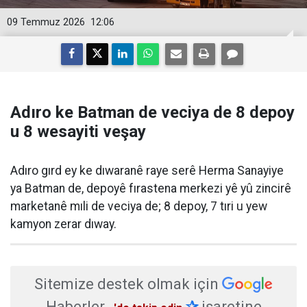
09 Temmuz 2026
12:06
Adıro ke Batman de veciya de 8 depoy
u 8 wesayiti veşay
Adıro gırd ey ke dıwaranê raye serê Herma Sanayiye
ya Batman de, depoyê fırastena merkezi yê yû zincirê
marketanê mıli de veciya de; 8 depoy, 7 tıri u yew
kamyon zerar dıway.
Sitemize destek olmak için
Haberler
✰
işaretine