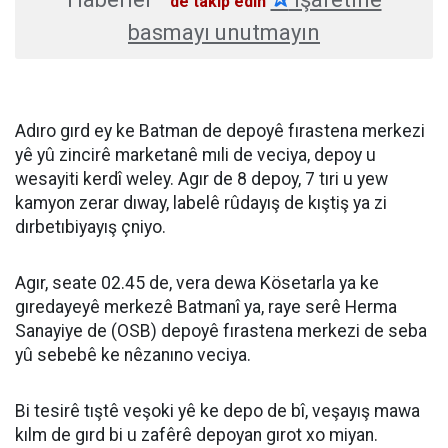
'de takip edin
basmayı unutmayın
Adıro gırd ey ke Batman de depoyê fırastena merkezi
yê yû zincirê marketanê mıli de veciya, depoy u
wesayiti kerdî weley. Agır de 8 depoy, 7 tıri u yew
kamyon zerar dıway, labelê rûdayış de kıştiş ya zi
dırbetıbiyayış çniyo.
Agır, seate 02.45 de, vera dewa Kösetarla ya ke
gıredayeyê merkezê Batmanî ya, raye serê Herma
Sanayiye de (OSB) depoyê fırastena merkezi de seba
yû sebebê ke nêzanıno veciya.
Bi tesirê tıştê veşoki yê ke depo de bî, veşayış mawa
kılm de gırd bi u zafêrê depoyan gırot xo miyan.