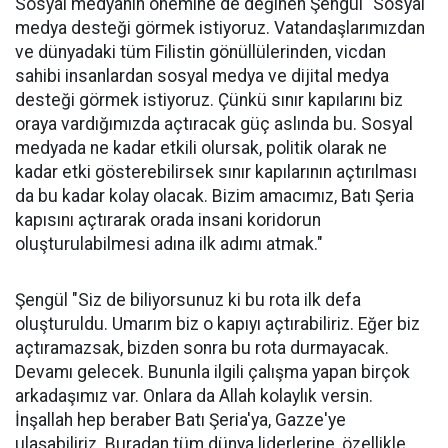
Sosyal medyanın önemine de değinen Şengül "Sosyal
medya desteği görmek istiyoruz. Vatandaşlarımızdan
ve dünyadaki tüm Filistin gönüllülerinden, vicdan
sahibi insanlardan sosyal medya ve dijital medya
desteği görmek istiyoruz. Çünkü sınır kapılarını biz
oraya vardığımızda açtıracak güç aslında bu. Sosyal
medyada ne kadar etkili olursak, politik olarak ne
kadar etki gösterebilirsek sınır kapılarının açtırılması
da bu kadar kolay olacak. Bizim amacımız, Batı Şeria
kapısını açtırarak orada insani koridorun
oluşturulabilmesi adına ilk adımı atmak."
Şengül "Siz de biliyorsunuz ki bu rota ilk defa
oluşturuldu. Umarım biz o kapıyı açtırabiliriz. Eğer biz
açtıramazsak, bizden sonra bu rota durmayacak.
Devamı gelecek. Bununla ilgili çalışma yapan birçok
arkadaşımız var. Onlara da Allah kolaylık versin.
İnşallah hep beraber Batı Şeria'ya, Gazze'ye
ulaşabiliriz. Buradan tüm dünya liderlerine, özellikle