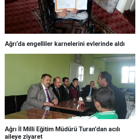
Ağrı’da engelliler karnelerini evlerinde aldı
​Ağrı İl Milli Eğitim Müdürü Turan’dan acılı
aileye ziyaret