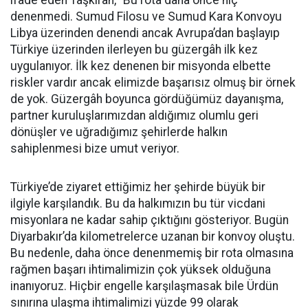
ifade eden Taşkıran, "Bu rota daha önce hiç
denenmedi. Sumud Filosu ve Sumud Kara Konvoyu
Libya üzerinden denendi ancak Avrupa’dan başlayıp
Türkiye üzerinden ilerleyen bu güzergâh ilk kez
uygulanıyor. İlk kez denenen bir misyonda elbette
riskler vardır ancak elimizde başarısız olmuş bir örnek
de yok. Güzergâh boyunca gördüğümüz dayanışma,
partner kuruluşlarımızdan aldığımız olumlu geri
dönüşler ve uğradığımız şehirlerde halkın
sahiplenmesi bize umut veriyor.
Türkiye’de ziyaret ettiğimiz her şehirde büyük bir
ilgiyle karşılandık. Bu da halkımızın bu tür vicdani
misyonlara ne kadar sahip çıktığını gösteriyor. Bugün
Diyarbakır’da kilometrelerce uzanan bir konvoy oluştu.
Bu nedenle, daha önce denenmemiş bir rota olmasına
rağmen başarı ihtimalimizin çok yüksek olduğuna
inanıyoruz. Hiçbir engelle karşılaşmasak bile Ürdün
sınırına ulaşma ihtimalimizi yüzde 99 olarak