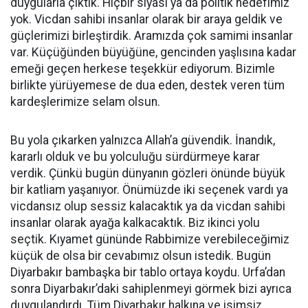
duygularla çıktık. Hiçbir siyasi ya da politik hedefimiz
yok. Vicdan sahibi insanlar olarak bir araya geldik ve
güçlerimizi birleştirdik. Aramızda çok samimi insanlar
var. Küçüğünden büyüğüne, gencinden yaşlısına kadar
emeği geçen herkese teşekkür ediyorum. Bizimle
birlikte yürüyemese de dua eden, destek veren tüm
kardeşlerimize selam olsun.
Bu yola çıkarken yalnızca Allah’a güvendik. İnandık,
kararlı olduk ve bu yolculuğu sürdürmeye karar
verdik. Çünkü bugün dünyanın gözleri önünde büyük
bir katliam yaşanıyor. Önümüzde iki seçenek vardı ya
vicdansız olup sessiz kalacaktık ya da vicdan sahibi
insanlar olarak ayağa kalkacaktık. Biz ikinci yolu
seçtik. Kıyamet gününde Rabbimize verebileceğimiz
küçük de olsa bir cevabımız olsun istedik. Bugün
Diyarbakır bambaşka bir tablo ortaya koydu. Urfa’dan
sonra Diyarbakır’daki sahiplenmeyi görmek bizi ayrıca
duygulandırdı. Tüm Diyarbakır halkına ve isimsiz