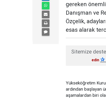
gereken önemli 
Danışman ve R
Özçelik, adaylar
esas alarak terc
Sitemize deste
✰
edin
Yükseköğretim Kurum
ardından başlayan üni
aşamalardan biri ola