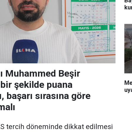
Ba
ku
ı Muhammed Beşir
çbir şekilde puana
Me
uy
, başarı sırasına göre
malı
 tercih döneminde dikkat edilmesi