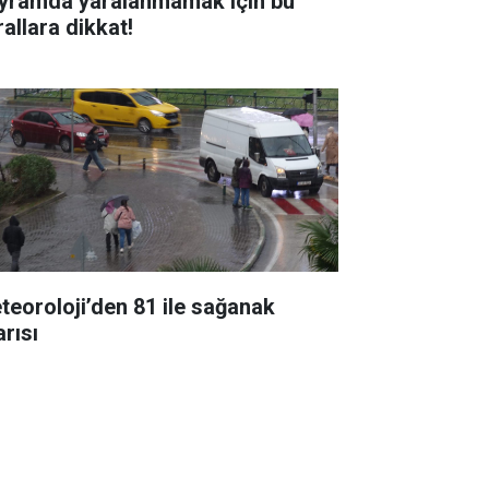
yramda yaralanmamak için bu
rallara dikkat!
teoroloji’den 81 ile sağanak
arısı