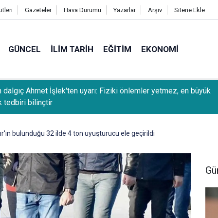
tleri
Gazeteler
Hava Durumu
Yazarlar
Arşiv
Sitene Ekle
GÜNCEL
İLIM TARIH
EĞITIM
EKONOMI
 dalgıç Ahmet İşlek'ten uyarı: Fiziki önlemler yetmez, en büyük
 tedbiri bilinçtir
r'ın bulunduğu 32 ilde 4 ton uyuşturucu ele geçirildi
Gü