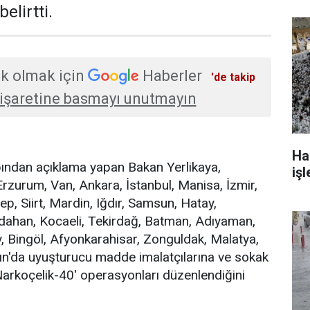
belirtti.
k olmak için
Haberler
'de takip
işaretine basmayı unutmayın
Ha
ndan açıklama yapan Bakan Yerlikaya,
işl
Erzurum, Van, Ankara, İstanbul, Manisa, İzmir,
ep, Siirt, Mardin, Iğdır, Samsun, Hatay,
ahan, Kocaeli, Tekirdağ, Batman, Adıyaman,
y, Bingöl, Afyonkarahisar, Zonguldak, Malatya,
ın'da uyuşturucu madde imalatçılarına ve sokak
'Narkoçelik-40' operasyonları düzenlendiğini