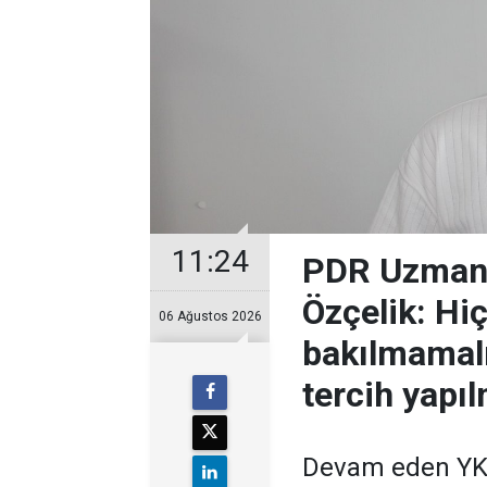
11:24
PDR Uzman
Özçelik: Hi
06 Ağustos 2026
bakılmamalı
tercih yapıl
Devam eden YKS