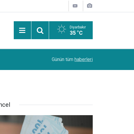
Diyarbakır
35 °C
Avukat Sait Güneş: Arabuluculuk, uyuşmazlıkla
11:20
Günün tüm
haberleri
çözümünü sağlıyor
ncel