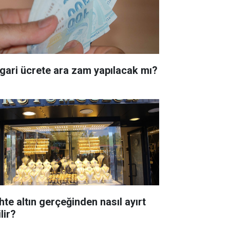
gari ücrete ara zam yapılacak mı?
hte altın gerçeğinden nasıl ayırt
lir?