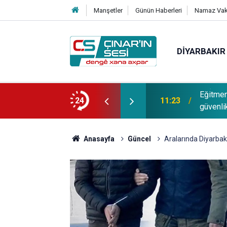
Manşetler
Günün Haberleri
Namaz Vaki
DIYARBAKIR
elik: Hiçbir şekilde puana bakılmamalı,
Eğitmen
24
11:23
malı
güvenlik
Anasayfa
Güncel
Aralarında Diyarbakı