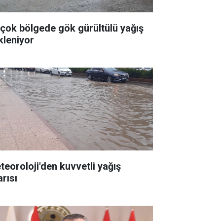
rçok bölgede gök gürültülü yağış
kleniyor
teoroloji'den kuvvetli yağış
arısı