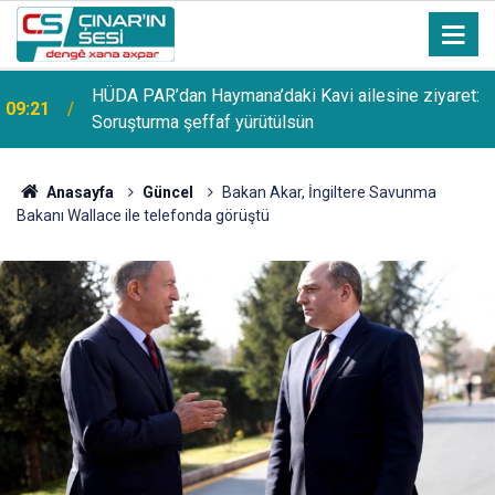
HÜDA PAR’dan Haymana’daki Kavi ailesine ziyaret:
09:21
Soruşturma şeffaf yürütülsün
Anasayfa
Güncel
Bakan Akar, İngiltere Savunma
Bakanı Wallace ile telefonda görüştü