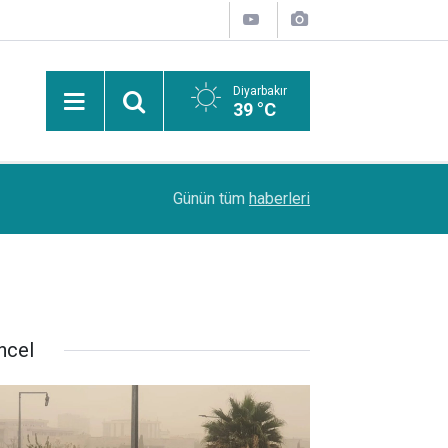
Diyarbakır
39 °C
Uzmanından güneşten korunma uyarısı: Güneş leke
14:44
Günün tüm
haberleri
kanserlerine de yol açabilir
ncel