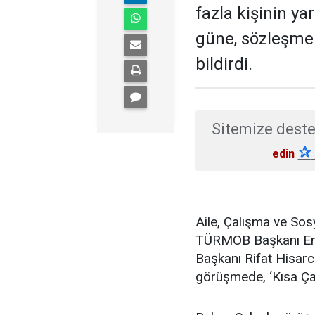
fazla kişinin ya
güne, sözleşme 
bildirdi.
Sitemize deste
✰
edin
Aile, Çalışma ve So
TÜRMOB Başkanı Emr
Başkanı Rifat Hisarcı
görüşmede, ‘Kısa Ça