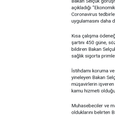
Bakan Selçuk görüş
açıkladığı “Ekonomik 
Coronavirus tedbirl
uygulamasını daha da 
Kısa çalışma ödeneği
şartını 450 güne, sö
bildiren Bakan Selçu
sağlık sigorta primle
İstihdamı koruma ve
yineleyen Bakan Sel
müşavirlerin işveren 
kamu hizmeti olduğun
Muhasebeciler ve mal
olduklarını belirten