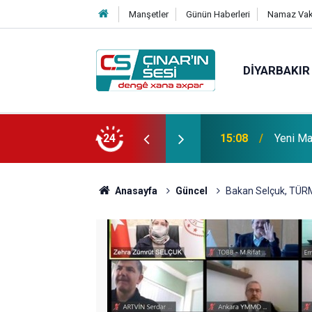
Manşetler
Günün Haberleri
Namaz Vaki
DIYARBAKIR
 vefat etmiştir
24
14:51
Çınar i
Anasayfa
Güncel
Bakan Selçuk, TÜRM