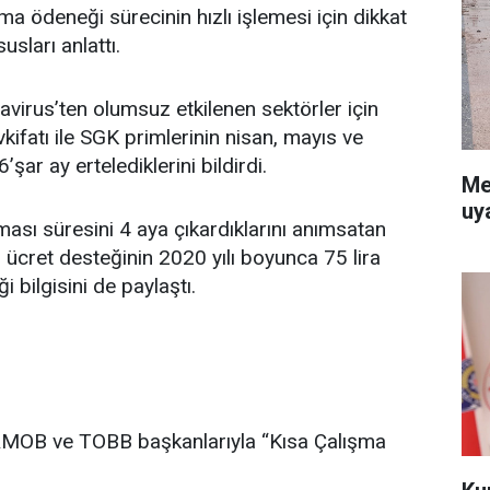
ma ödeneği sürecinin hızlı işlemesi için dikkat
sları anlattı.
virus’ten olumsuz etkilenen sektörler için
ifatı ile SGK primlerinin nisan, mayıs ve
şar ay ertelediklerini bildirdi.
Me
uy
şması süresini 4 aya çıkardıklarını anımsatan
 ücret desteğinin 2020 yılı boyunca 75 lira
 bilgisini de paylaştı.