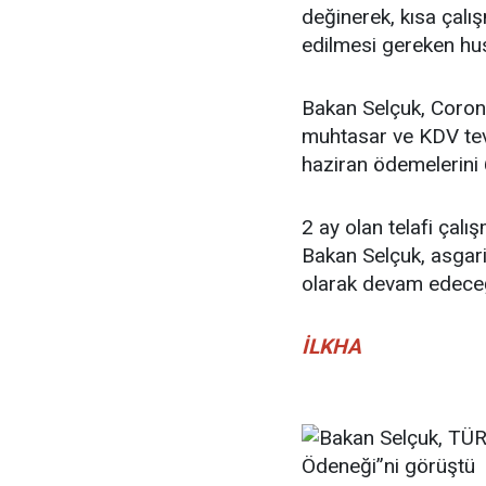
değinerek, kısa çalış
edilmesi gereken husu
Bakan Selçuk, Corona
muhtasar ve KDV tevk
haziran ödemelerini 6’
2 ay olan telafi çalı
Bakan Selçuk, asgari
olarak devam edeceği
İLKHA