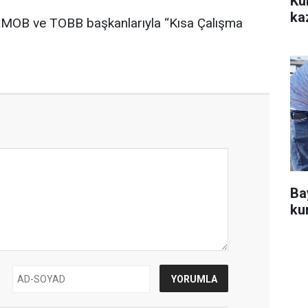
Ku
ka
Ba
ku