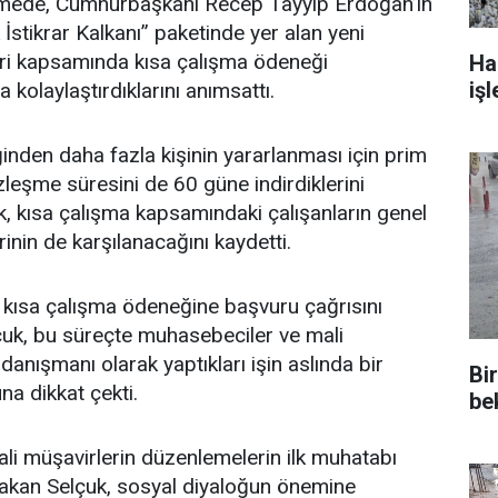
mede, Cumhurbaşkanı Recep Tayyip Erdoğan’ın
İstikrar Kalkanı” paketinde yer alan yeni
eri kapsamında kısa çalışma ödeneği
Ha
işl
kolaylaştırdıklarını anımsattı.
nden daha fazla kişinin yararlanması için prim
zleşme süresini de 60 güne indirdiklerini
k, kısa çalışma kapsamındaki çalışanların genel
rinin de karşılanacağını kaydetti.
 kısa çalışma ödeneğine başvuru çağrısını
çuk, bu süreçte muhasebeciler ve mali
danışmanı olarak yaptıkları işin aslında bir
Bi
a dikkat çekti.
be
i müşavirlerin düzenlemelerin ilk muhatabı
 Bakan Selçuk, sosyal diyaloğun önemine