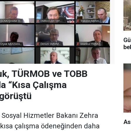
Gü
be
uk, TÜRMOB ve TOBB
la “Kısa Çalışma
görüştü
e Sosyal Hizmetler Bakanı Zehra
As
 kısa çalışma ödeneğinden daha