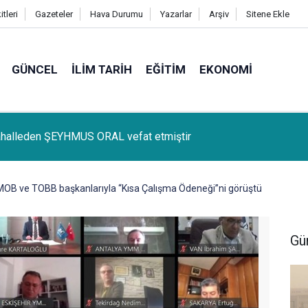
tleri
Gazeteler
Hava Durumu
Yazarlar
Arşiv
Sitene Ekle
GÜNCEL
İLIM TARIH
EĞITIM
EKONOMI
lçemize bağlı Kûrik Köyünden MEYRİ GÜL vefat etmiştir
OB ve TOBB başkanlarıyla “Kısa Çalışma Ödeneği”ni görüştü
Gü