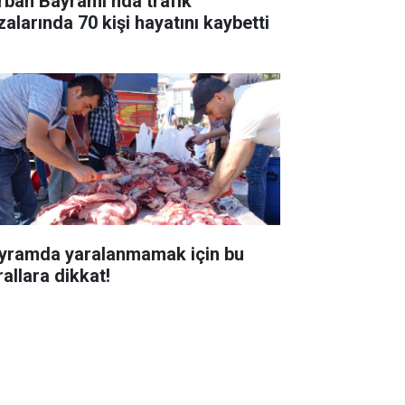
rban Bayramı’nda trafik
zalarında 70 kişi hayatını kaybetti
yramda yaralanmamak için bu
rallara dikkat!