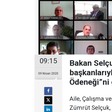
09:15
Bakan Selç
başkanlarıy
09 Nisan 2020
Ödeneği”ni 
Aile, Çalışma v
Zümrüt Selçuk,