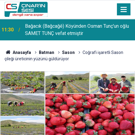
Bağacık (Bağcağê) Köyünden Osman Tunç'un oğlu
11:30
SAMET TUNÇ vefat etmiştir
Anasayfa
Batman
Sason
Coğrafi işaretli Sason
çileği üreticinin yüzünü güldürüyor