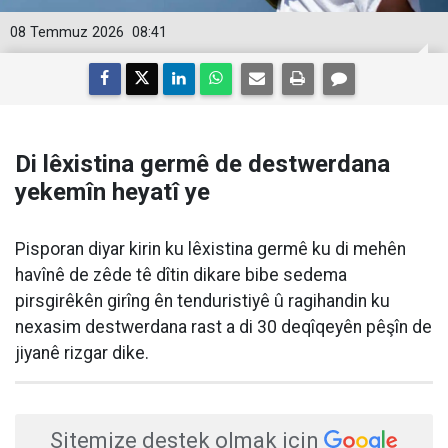
08 Temmuz 2026
08:41
Di lêxistina germê de destwerdana
yekemîn heyatî ye
Pisporan diyar kirin ku lêxistina germê ku di mehên
havînê de zêde tê dîtin dikare bibe sedema
pirsgirêkên girîng ên tenduristiyê û ragihandin ku
nexasim destwerdana rast a di 30 deqîqeyên pêşîn de
jiyanê rizgar dike.
Sitemize destek olmak için