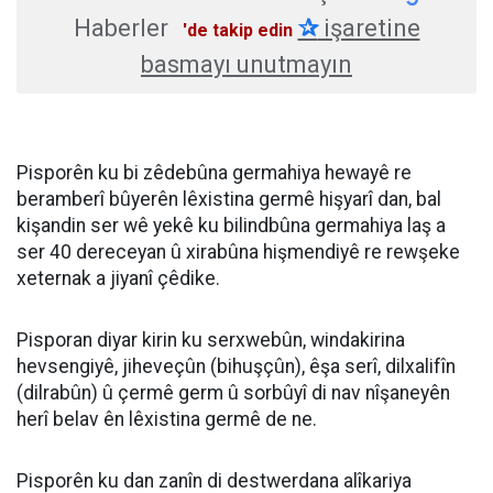
Haberler
✰
işaretine
'de takip edin
basmayı unutmayın
Pisporên ku bi zêdebûna germahiya hewayê re
beramberî bûyerên lêxistina germê hişyarî dan, bal
kişandin ser wê yekê ku bilindbûna germahiya laş a
ser 40 dereceyan û xirabûna hişmendiyê re rewşeke
xeternak a jiyanî çêdike.
Pisporan diyar kirin ku serxwebûn, windakirina
hevsengiyê, jiheveçûn (bihuşçûn), êşa serî, dilxalifîn
(dilrabûn) û çermê germ û sorbûyî di nav nîşaneyên
herî belav ên lêxistina germê de ne.
Pisporên ku dan zanîn di destwerdana alîkariya