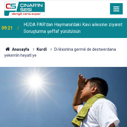
HÜDA PAR’dan Haymana’daki Kavi ailesine ziyaret:
09:21
Soruşturma şeffaf yürütülsün
Anasayfa
Kurdî
Di lêxistina germê de destwerdana
yekemîn heyatî ye