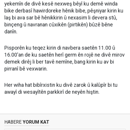
yekemîn de divê kesê nexweş bêyî ku demê winda
bike derbasî hawirdoreke hênik bibe, pêşniyar kirin ku
laş bi ava sar bê hênikkirin û nexasim li devera stû,
binçeng û navranan cûxikên (pirtikên) bûzê bêne
danîn.
Pisporên ku teqez kirin di navbera saetên 11.00 û
16.00'an de ku saetên herî germ ên rojê ne divê mirov
demek dirêj li ber tavê nemîne, bang kirin ku av bi
pirranî bê vexwarin.
Her wiha hat bibîrxistin ku divê zarok û kalûpîr bi tu
awayî di wesayîtên parkkirî de neyên hiştin.
HABERE
YORUM KAT