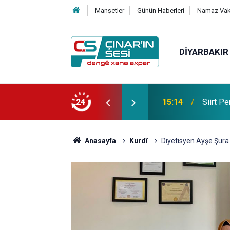
Manşetler
Günün Haberleri
Namaz Vaki
DIYARBAKIR
hirlenmesi şüphesiyle hastaneye kaldırıldı
24
14:27
Diyarba
Anasayfa
Kurdî
Diyetisyen Ayşe Şura 