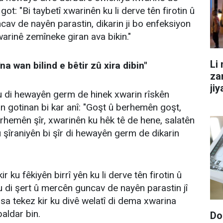
ot: "Bi taybetî xwarinên ku li derve tên firotin û
cav de nayên parastin, dikarin ji bo enfeksiyon
warinê zemîneke giran ava bikin."
Li
a wan bilind e bêtir zû xira dibin"
za
ji
 di hewayên germ de hinek xwarin rîskên
n gotinan bi kar anî: "Goşt û berhemên goşt,
berhemên şîr, xwarinên ku hêk tê de hene, salatên
şîraniyên bi şîr di hewayên germ de dikarin
 ku fêkiyên birrî yên ku li derve tên firotin û
 di şert û mercên guncav de nayên parastin jî
isa tekez kir ku divê welatî di dema xwarina
aldar bin.
Do