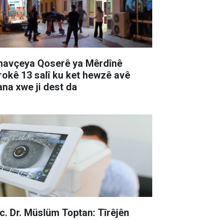
 navçeya Qoserê ya Mêrdînê
rokê 13 salî ku ket hewzê avê
yana xwe ji dest da
c. Dr. Müslüm Toptan: Tîrêjên