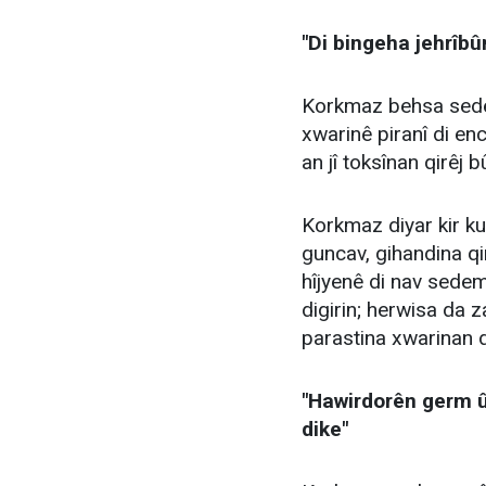
"Di bingeha jehrîbû
Korkmaz behsa sedemê
xwarinê piranî di en
an jî toksînan qirêj 
Korkmaz diyar kir ku
guncav, gihandina qir
hîjyenê di nav sedem
digirin; herwisa da 
parastina xwarinan 
"Hawirdorên germ û
dike"