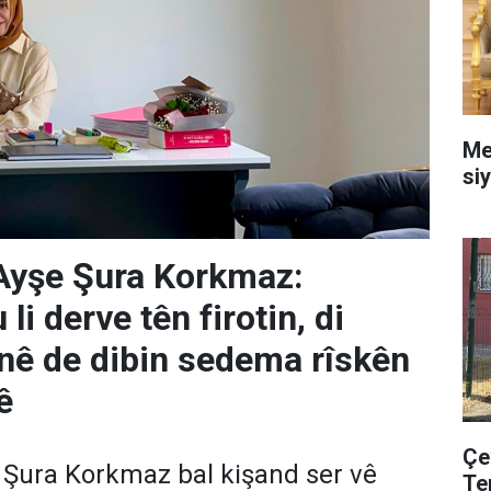
Me
siy
Ayşe Şura Korkmaz:
li derve tên firotin, di
nê de dibin sedema rîskên
ê
Çe
 Şura Korkmaz bal kişand ser vê
Te