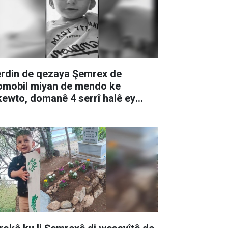
rdin de qezaya Şemrex de
omobil miyan de mendo ke
kewto, domanê 4 serrî halê ey
weş biyo û merdo