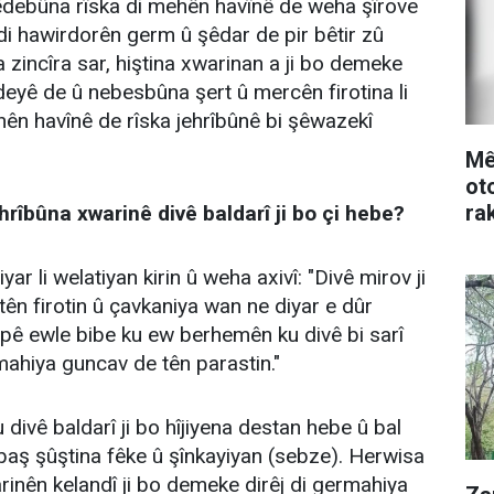
ebûna rîska di mehên havînê de weha şîrove
di hawirdorên germ û şêdar de pir bêtir zû
 zincîra sar, hiştina xwarinan a ji bo demeke
deyê de û nebesbûna şert û mercên firotina li
hên havînê de rîska jehrîbûnê bi şêwazekî
Mê
ot
ra
ehrîbûna xwarinê divê baldarî ji bo çi hebe?
nê
r li welatiyan kirin û weha axivî: "Divê mirov ji
tên firotin û çavkaniya wan ne diyar e dûr
 pê ewle bibe ku ew berhemên ku divê bi sarî
mahiya guncav de tên parastin."
divê baldarî ji bo hîjiyena destan hebe û bal
 baş şûştina fêke û şînkayiyan (sebze). Herwisa
rinên kelandî ji bo demeke dirêj di germahiya