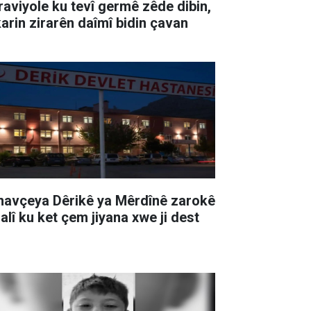
traviyole ku tevî germê zêde dibin,
karin zirarên daîmî bidin çavan
 navçeya Dêrikê ya Mêrdînê zarokê
salî ku ket çem jiyana xwe ji dest