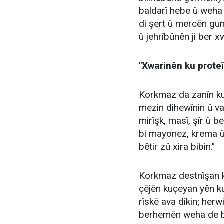
baldarî hebe û weha g
di şert û mercên gun
û jehrîbûnên ji ber x
"Xwarinên ku proteîn
Korkmaz da zanîn ku
mezin dihewînin û va
mirîşk, masî, şîr û 
bi mayonez, krema û 
bêtir zû xira bibin."
Korkmaz destnîşan kir
çêjên kuçeyan yên ku
rîskê ava dikin; herw
berhemên weha de b