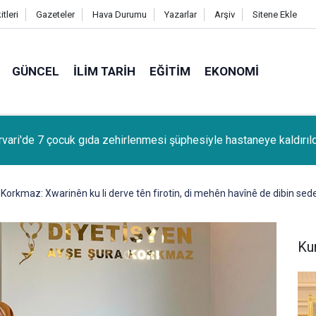
tleri
Gazeteler
Hava Durumu
Yazarlar
Arşiv
Sitene Ekle
GÜNCEL
İLIM TARIH
EĞITIM
EKONOMI
kır'da canlı müzik yapan işletmelere izin belgesi uyarısı
Korkmaz: Xwarinên ku li derve tên firotin, di mehên havînê de dibin se
Ku