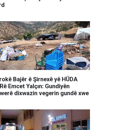
rd
rokê Bajêr ê Şirnexê yê HÜDA
Rê Emcet Yalçın: Gundiyên
werê dixwazin vegerin gundê xwe