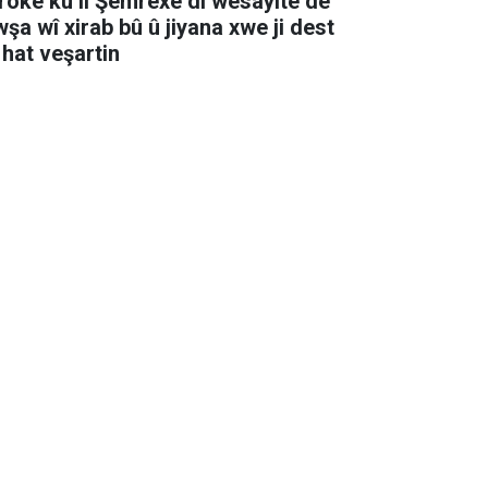
rokê ku li Şemrexê di wesayîtê de
û û jiyana xwe ji dest
 hat veşartin