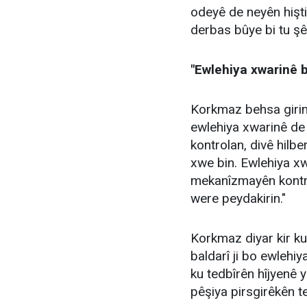
odeyê de neyên hişt
derbas bûye bi tu ş
"Ewlehiya xwarinê 
Korkmaz behsa giring
ewlehiya xwarinê de 
kontrolan, divê hilber
xwe bin. Ewlehiya x
mekanîzmayên kontrol
were peydakirin."
Korkmaz diyar kir ku
baldarî ji bo ewlehi
ku tedbîrên hîjyenê y
pêşiya pirsgirêkên t