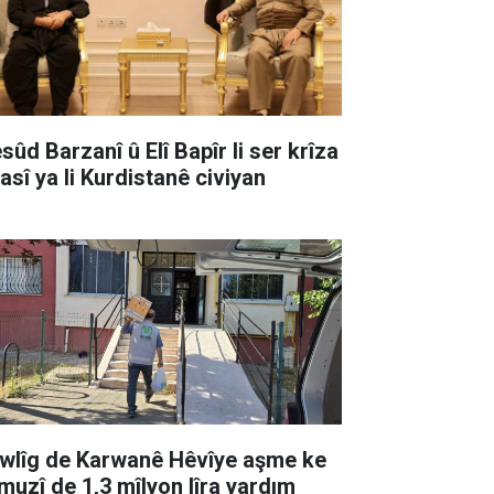
sûd Barzanî û Elî Bapîr li ser krîza
asî ya li Kurdistanê civiyan
wlîg de Karwanê Hêvîye aşme ke
muzî de 1,3 mîlyon lîra yardım