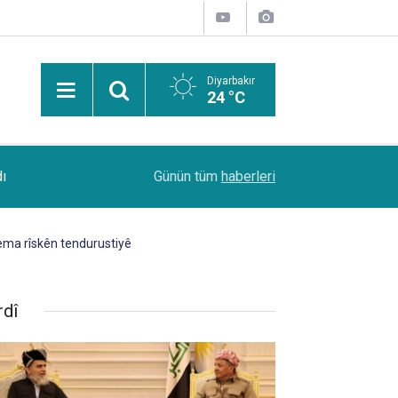
Diyarbakır
24 °C
13:53
Şanlıurfa Bozova'da aranan hükümlü yakalandı
Günün tüm
haberleri
dema rîskên tendurustiyê
rdî