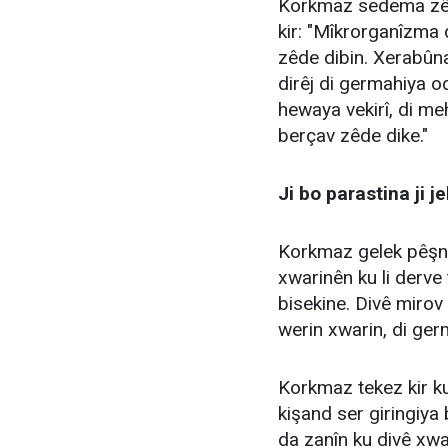
Korkmaz sedema zêd
kir: "Mîkrorganîzma 
zêde dibin. Xerabûna
dirêj di germahiya o
hewaya vekirî, di me
berçav zêde dike."
Ji bo parastina ji j
Korkmaz gelek pêşniya
xwarinên ku li derve 
bisekine. Divê mirov
werin xwarin, di ger
Korkmaz tekez kir ku 
kişand ser giringiya
da zanîn ku divê xwa