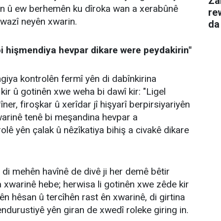
Za
in û ew berhemên ku dîroka wan a xerabûnê
rewşa wî xirab b
êwazî neyên xwarin.
da
bi hişmendiya hevpar dikare were peydakirin"
iya kontrolên fermî yên di dabînkirina
kir û gotinên xwe weha bi dawî kir: "Ligel
îner, firoşkar û xerîdar jî hişyarî berpirsiyariyên
warinê tenê bi meşandina hevpar a
ê yên çalak û nêzîkatiya bihiş a civakê dikare
 di mehên havînê de divê ji her demê bêtir
ya xwarinê hebe; herwisa li gotinên xwe zêde kir
ên hêsan û tercîhên rast ên xwarinê, di girtina
endurustiyê yên giran de xwedî roleke giring in.