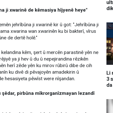
ul
di
na ji xwarinê de kêmasiya hîjyenê heye"
n jehrîbûna ji xwarinê kir û got: "Jehrîbûna ji
cama xwarina wan xwarinên ku bi bakterî, vîrus
bûne de dertê holê."
 kelandina kêm, şert û mercên parastinê yên ne
êjiyê ya ji hev û du û nepejirandina rêzikên
ên herî zêde yên ku mirov rûbirû dibe de cih
zanîn ku divê di pêvajoyên amadekirin û
Li
de hesasiyeta pêwîst were nîşandan.
3 
da
 şêdar, pirbûna mîkrorganîzmayan lezandî