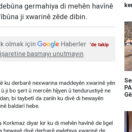
ke
zêdebûna germahiya di mehên havînê
îbûna ji xwarinê zêde dibin.
k olmak için
Haberler
'de takip
işaretine basmayı unutmayın
Se
 ê ku derbarê nexwarina maddeyên xwarinê yên
PA
in û ji bo şert û mercên hîjyen û tendurustiyê ne
Gê
 dan, bi taybetî da zanîn ku divê di hewayên
bûnê baldarî hebe.
 Korkmaz diyar kir ku di mehên havînê de ligel
a hewayê divê derbarê ewlehiya xwarinê de