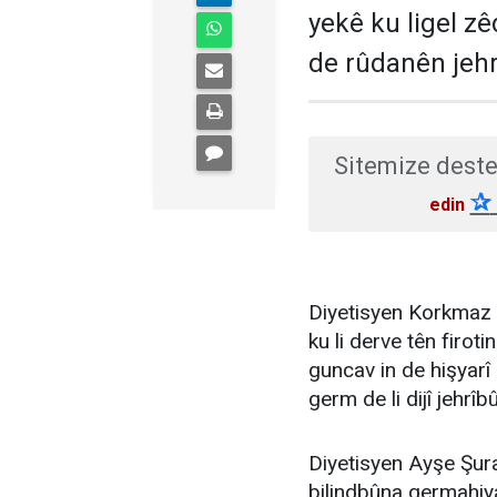
yekê ku ligel 
de rûdanên jehr
Sitemize deste
✰
edin
Diyetisyen Korkmaz
ku li derve tên firot
guncav in de hişyarî
germ de li dijî jehrî
Diyetisyen Ayşe Şura
bilindbûna germahiy