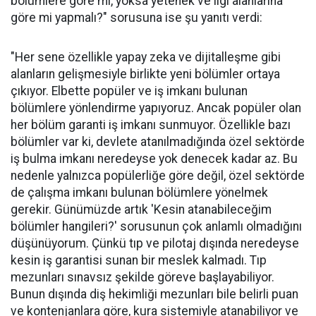
bölümlere göre mi, yoksa yetenek ve ilgi alanlarına
göre mi yapmalı?" sorusuna ise şu yanıtı verdi:
"Her sene özellikle yapay zeka ve dijitalleşme gibi
alanların gelişmesiyle birlikte yeni bölümler ortaya
çıkıyor. Elbette popüler ve iş imkanı bulunan
bölümlere yönlendirme yapıyoruz. Ancak popüler olan
her bölüm garanti iş imkanı sunmuyor. Özellikle bazı
bölümler var ki, devlete atanılmadığında özel sektörde
iş bulma imkanı neredeyse yok denecek kadar az. Bu
nedenle yalnızca popülerliğe göre değil, özel sektörde
de çalışma imkanı bulunan bölümlere yönelmek
gerekir. Günümüzde artık 'Kesin atanabileceğim
bölümler hangileri?' sorusunun çok anlamlı olmadığını
düşünüyorum. Çünkü tıp ve pilotaj dışında neredeyse
kesin iş garantisi sunan bir meslek kalmadı. Tıp
mezunları sınavsız şekilde göreve başlayabiliyor.
Bunun dışında diş hekimliği mezunları bile belirli puan
ve kontenjanlara göre, kura sistemiyle atanabiliyor ve