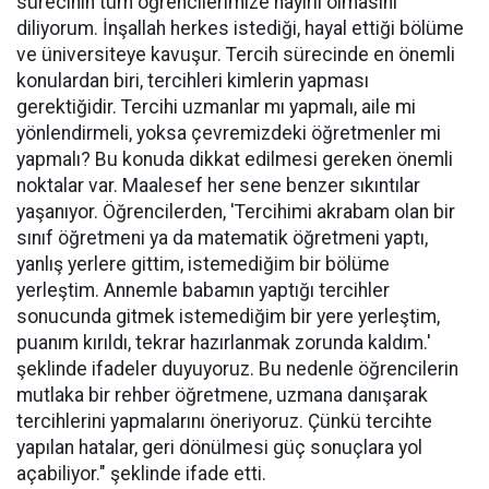
sürecinin tüm öğrencilerimize hayırlı olmasını
diliyorum. İnşallah herkes istediği, hayal ettiği bölüme
ve üniversiteye kavuşur. Tercih sürecinde en önemli
konulardan biri, tercihleri kimlerin yapması
gerektiğidir. Tercihi uzmanlar mı yapmalı, aile mi
yönlendirmeli, yoksa çevremizdeki öğretmenler mi
yapmalı? Bu konuda dikkat edilmesi gereken önemli
noktalar var. Maalesef her sene benzer sıkıntılar
yaşanıyor. Öğrencilerden, 'Tercihimi akrabam olan bir
sınıf öğretmeni ya da matematik öğretmeni yaptı,
yanlış yerlere gittim, istemediğim bir bölüme
yerleştim. Annemle babamın yaptığı tercihler
sonucunda gitmek istemediğim bir yere yerleştim,
puanım kırıldı, tekrar hazırlanmak zorunda kaldım.'
şeklinde ifadeler duyuyoruz. Bu nedenle öğrencilerin
mutlaka bir rehber öğretmene, uzmana danışarak
tercihlerini yapmalarını öneriyoruz. Çünkü tercihte
yapılan hatalar, geri dönülmesi güç sonuçlara yol
açabiliyor." şeklinde ifade etti.