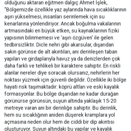
olduğunu aktaran eğitmen dalgıç Ahmet İşlek,
"Bölgemizde özellikle yaz aylarında hava sıcaklıklarının
aşırı yükselmesi, insanları serinlemek için su
kenarlarına yönlendiriyor. Ancak boğulma vakalarının
artmasındaki en büyük etken, su kaynaklarının fiziki
yapısının bilinmemesi ve 'aşırı özgüven' ile gelen
tedbirsizliktir. Dicle nehri gibi akarsular, dışarıdan
sakin görünse de alt akıntıları, ani derinleşen taban
yapıları ve girdaplarıyla havuz ya da denizlerden çok
daha farklı ve tehlikeli bir karaktere sahiptir. En riskli
alanlar nereler diye soracak olursanız, nehirlerin her
noktası yüzmek için güvenli değildir. Özellikle iki bölge
hayati risk taşımaktadır: köprü altları ve eski kayalık
formasyonlar. Bu bölge dışarıdan ne kadar durağan
görünürse görünsün, suyun altında yaklaşık 15-20
metreye varan ani bir derinliğe sahiptir. Bu derinlik,
hem su sıcaklığının aniden düşerek kramplara yol
açmasına neden olur hem de ciddi bir dip akıntısı
oluşturuyor. Suyun altındaki bu yapılar ve kayalık