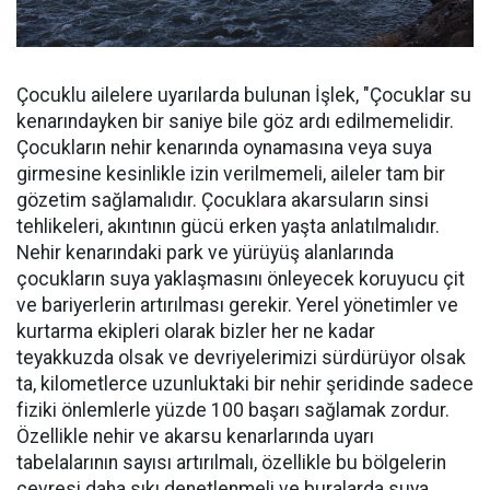
Çocuklu ailelere uyarılarda bulunan İşlek, "Çocuklar su
kenarındayken bir saniye bile göz ardı edilmemelidir.
Çocukların nehir kenarında oynamasına veya suya
girmesine kesinlikle izin verilmemeli, aileler tam bir
gözetim sağlamalıdır. Çocuklara akarsuların sinsi
tehlikeleri, akıntının gücü erken yaşta anlatılmalıdır.
Nehir kenarındaki park ve yürüyüş alanlarında
çocukların suya yaklaşmasını önleyecek koruyucu çit
ve bariyerlerin artırılması gerekir. Yerel yönetimler ve
kurtarma ekipleri olarak bizler her ne kadar
teyakkuzda olsak ve devriyelerimizi sürdürüyor olsak
ta, kilometlerce uzunluktaki bir nehir şeridinde sadece
fiziki önlemlerle yüzde 100 başarı sağlamak zordur.
Özellikle nehir ve akarsu kenarlarında uyarı
tabelalarının sayısı artırılmalı, özellikle bu bölgelerin
çevresi daha sıkı denetlenmeli ve buralarda suya