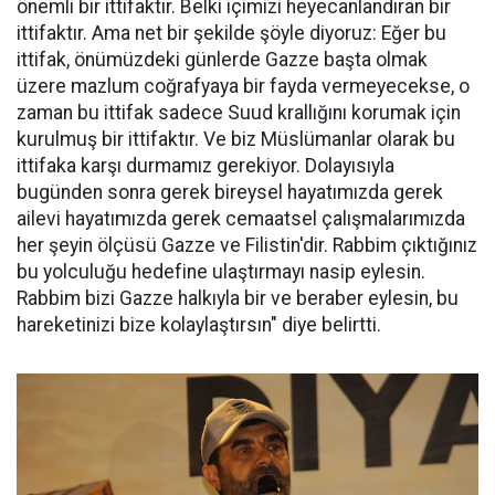
önemli bir ittifaktır. Belki içimizi heyecanlandıran bir
ittifaktır. Ama net bir şekilde şöyle diyoruz: Eğer bu
ittifak, önümüzdeki günlerde Gazze başta olmak
üzere mazlum coğrafyaya bir fayda vermeyecekse, o
zaman bu ittifak sadece Suud krallığını korumak için
kurulmuş bir ittifaktır. Ve biz Müslümanlar olarak bu
ittifaka karşı durmamız gerekiyor. Dolayısıyla
bugünden sonra gerek bireysel hayatımızda gerek
ailevi hayatımızda gerek cemaatsel çalışmalarımızda
her şeyin ölçüsü Gazze ve Filistin'dir. Rabbim çıktığınız
bu yolculuğu hedefine ulaştırmayı nasip eylesin.
Rabbim bizi Gazze halkıyla bir ve beraber eylesin, bu
hareketinizi bize kolaylaştırsın" diye belirtti.