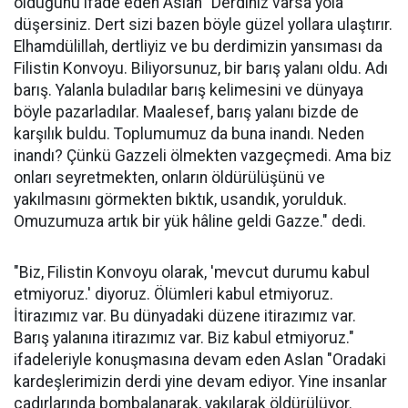
olduğunu ifade eden Aslan "Derdiniz varsa yola
düşersiniz. Dert sizi bazen böyle güzel yollara ulaştırır.
Elhamdülillah, dertliyiz ve bu derdimizin yansıması da
Filistin Konvoyu. Biliyorsunuz, bir barış yalanı oldu. Adı
barış. Yalanla buladılar barış kelimesini ve dünyaya
böyle pazarladılar. Maalesef, barış yalanı bizde de
karşılık buldu. Toplumumuz da buna inandı. Neden
inandı? Çünkü Gazzeli ölmekten vazgeçmedi. Ama biz
onları seyretmekten, onların öldürülüşünü ve
yakılmasını görmekten bıktık, usandık, yorulduk.
Omuzumuza artık bir yük hâline geldi Gazze." dedi.
"Biz, Filistin Konvoyu olarak, 'mevcut durumu kabul
etmiyoruz.' diyoruz. Ölümleri kabul etmiyoruz.
İtirazımız var. Bu dünyadaki düzene itirazımız var.
Barış yalanına itirazımız var. Biz kabul etmiyoruz."
ifadeleriyle konuşmasına devam eden Aslan "Oradaki
kardeşlerimizin derdi yine devam ediyor. Yine insanlar
çadırlarında bombalanarak, yakılarak öldürülüyor.