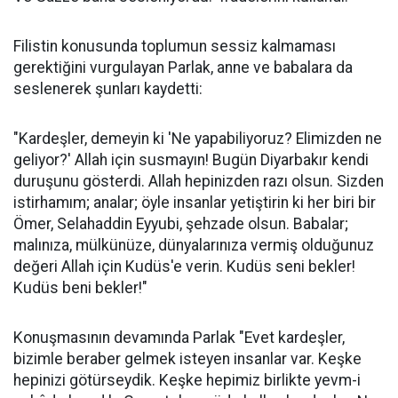
Filistin konusunda toplumun sessiz kalmaması
gerektiğini vurgulayan Parlak, anne ve babalara da
seslenerek şunları kaydetti:
"Kardeşler, demeyin ki 'Ne yapabiliyoruz? Elimizden ne
geliyor?' Allah için susmayın! Bugün Diyarbakır kendi
duruşunu gösterdi. Allah hepinizden razı olsun. Sizden
istirhamım; analar; öyle insanlar yetiştirin ki her biri bir
Ömer, Selahaddin Eyyubi, şehzade olsun. Babalar;
malınıza, mülkünüze, dünyalarınıza vermiş olduğunuz
değeri Allah için Kudüs'e verin. Kudüs seni bekler!
Kudüs beni bekler!"
Konuşmasının devamında Parlak "Evet kardeşler,
bizimle beraber gelmek isteyen insanlar var. Keşke
hepinizi götürseydik. Keşke hepimiz birlikte yevm-i