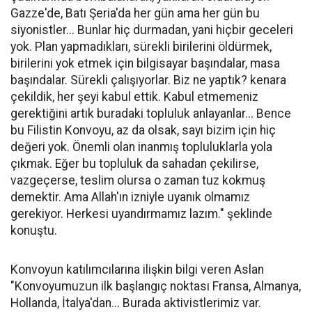
Gazze'de, Batı Şeria'da her gün ama her gün bu
siyonistler... Bunlar hiç durmadan, yani hiçbir geceleri
yok. Plan yapmadıkları, sürekli birilerini öldürmek,
birilerini yok etmek için bilgisayar başındalar, masa
başındalar. Sürekli çalışıyorlar. Biz ne yaptık? kenara
çekildik, her şeyi kabul ettik. Kabul etmemeniz
gerektiğini artık buradaki topluluk anlayanlar... Bence
bu Filistin Konvoyu, az da olsak, sayı bizim için hiç
değeri yok. Önemli olan inanmış topluluklarla yola
çıkmak. Eğer bu topluluk da sahadan çekilirse,
vazgeçerse, teslim olursa o zaman tuz kokmuş
demektir. Ama Allah'ın izniyle uyanık olmamız
gerekiyor. Herkesi uyandırmamız lazım." şeklinde
konuştu.
Konvoyun katılımcılarına ilişkin bilgi veren Aslan
"Konvoyumuzun ilk başlangıç noktası Fransa, Almanya,
Hollanda, İtalya'dan... Burada aktivistlerimiz var.