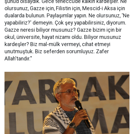
şuhûd olsaydık. Gece teheccüde kalkın kardeşler. Ne
olursunuz, Gazze için, Filistin için, Mescid-i Aksa için
dualarda bulunun. Paylaşımlar yapın. Ne olursunuz, 'Ne
yapabiliriz?' demeyin. Çok şey yapabilirsiniz, diyorum.
Gazze neresi biliyor musunuz? Gazze bizim için bir
okul, üniversite, hayat nizamı oldu. Biliyor musunuz
kardeşler? Biz mal-mülk vermeyi, cihat etmeyi
unutmuştuk. Biz seferden sorumluyuz. Zafer
Allah'tandır."