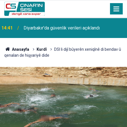
14:41
Diyarbakır'da güvenlik verileri açıklandı
Anasayfa
Kurdî
DSI li dijî bûyerên xeniqînê di bendav û
qenalan de hişyariyê dide