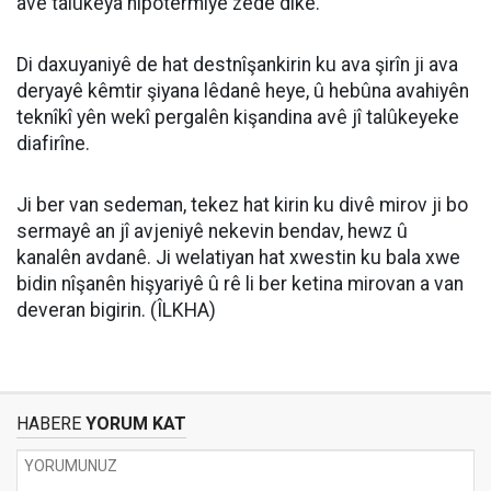
avê talûkeya hîpotermiyê zêde dike.
Di daxuyaniyê de hat destnîşankirin ku ava şirîn ji ava
deryayê kêmtir şiyana lêdanê heye, û hebûna avahiyên
teknîkî yên wekî pergalên kişandina avê jî talûkeyeke
diafirîne.
Ji ber van sedeman, tekez hat kirin ku divê mirov ji bo
sermayê an jî avjeniyê nekevin bendav, hewz û
kanalên avdanê. Ji welatiyan hat xwestin ku bala xwe
bidin nîşanên hişyariyê û rê li ber ketina mirovan a van
deveran bigirin. (ÎLKHA)
HABERE
YORUM KAT