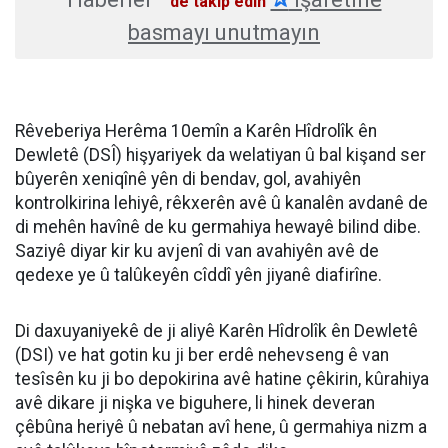
'de takip edin
basmayı unutmayın
Rêveberiya Herêma 10emîn a Karên Hîdrolîk ên
Dewletê (DSÎ) hişyariyek da welatiyan û bal kişand ser
bûyerên xeniqînê yên di bendav, gol, avahiyên
kontrolkirina lehiyê, rêkxerên avê û kanalên avdanê de
di mehên havînê de ku germahiya hewayê bilind dibe.
Saziyê diyar kir ku avjenî di van avahiyên avê de
qedexe ye û talûkeyên cîddî yên jiyanê diafirîne.
Di daxuyaniyekê de ji aliyê Karên Hîdrolîk ên Dewletê
(DSI) ve hat gotin ku ji ber erdê nehevseng ê van
tesîsên ku ji bo depokirina avê hatine çêkirin, kûrahiya
avê dikare ji nişka ve biguhere, li hinek deveran
çêbûna heriyê û nebatan avî hene, û germahiya nizm a