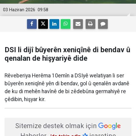
03 Haziran 2026
09:58
DSI li dijî bûyerên xeniqînê di bendav û
qenalan de hişyariyê dide
Rêveberiya Herêma 10emîn a DSIyê welatiyan li ser
bûyerên xeniqînê yên di bendav, gol û qenalên avdanê
de ku di mehên havînê de bi zêdebûna germahiyê re
çêdibin, hişyar kir.
Sitemize destek olmak için
Haberler
✰
işaretine