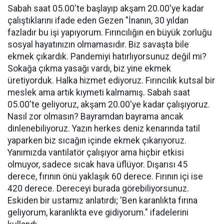
Sabah saat 05.00'te başlayıp akşam 20.00'ye kadar
çalıştıklarını ifade eden Gezen "İnanın, 30 yıldan
fazladır bu işi yapıyorum. Fırıncılığın en büyük zorluğu
sosyal hayatınızın olmamasıdır. Biz savaşta bile
ekmek çıkardık. Pandemiyi hatırlıyorsunuz değil mi?
Sokağa çıkma yasağı vardı, biz yine ekmek
üretiyorduk. Halka hizmet ediyoruz. Fırıncılık kutsal bir
meslek ama artık kıymeti kalmamış. Sabah saat
05.00'te geliyoruz, akşam 20.00'ye kadar çalışıyoruz.
Nasıl zor olmasın? Bayramdan bayrama ancak
dinlenebiliyoruz. Yazın herkes deniz kenarında tatil
yaparken biz sıcağın içinde ekmek çıkarıyoruz.
Yanımızda vantilatör çalışıyor ama hiçbir etkisi
olmuyor, sadece sıcak hava üflüyor. Dışarısı 45
derece, fırının önü yaklaşık 60 derece. Fırının içi ise
420 derece. Dereceyi burada görebiliyorsunuz.
Eskiden bir ustamız anlatırdı; 'Ben karanlıkta fırına
geliyorum, karanlıkta eve gidiyorum." ifadelerini