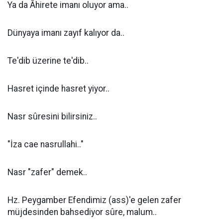
Ya da Âhirete imanı oluyor ama..
Dünyaya imanı zayıf kalıyor da..
Te'dib üzerine te'dib..
Hasret içinde hasret yiyor..
Nasr sûresini bilirsiniz..
"İza cae nasrullahi.."
Nasr "zafer" demek..
Hz. Peygamber Efendimiz (ass)'e gelen zafer
müjdesinden bahsediyor sûre, malum..