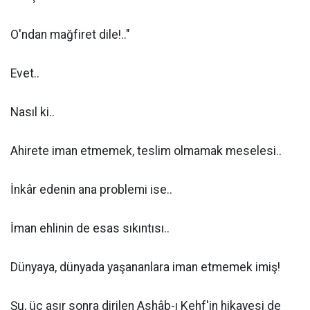
O'ndan mağfiret dile!.."
Evet..
Nasıl ki..
Ahirete iman etmemek, teslim olmamak meselesi..
İnkâr edenin ana problemi ise..
İman ehlinin de esas sıkıntısı..
Dünyaya, dünyada yaşananlara iman etmemek imiş!
Şu, üç asır sonra dirilen Ashâb-ı Kehf'in hikayesi de