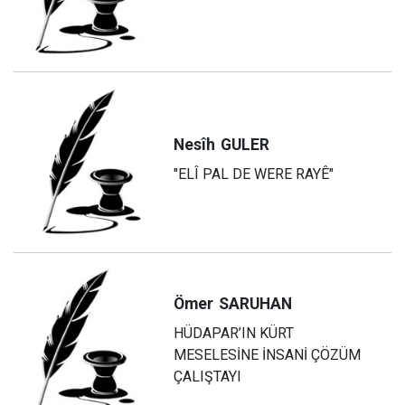
Nesîh
GULER
"ELÎ PAL DE WERE RAYÊ"
Ömer
SARUHAN
HÜDAPAR’IN KÜRT
MESELESİNE İNSANİ ÇÖZÜM
ÇALIŞTAYI