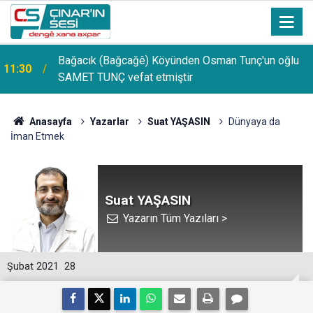
Bağacık (Bağcağê) Köyünden Osman Tunç'un oğlu
11:30
SAMET TUNÇ vefat etmiştir
Anasayfa
Yazarlar
Suat YAŞASIN
Dünyaya da
İman Etmek
Suat YAŞASIN
Yazarın Tüm Yazıları >
Şubat 2021
28