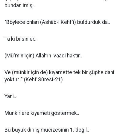
bundan imiş..
"Böylece onları (Ashâb-ı Kehf'i) buldurduk da..
Ta ki bilsinler..
(Mü'min için) Allah’ın vaadi haktır..
Ve (münkir için de) kıyamette tek bir şüphe dahi
yoktur.." (Kehf Sûresi-21)
Yani..
Münkirlere kıyameti göstermek..
Bu büyük diriliş mucizesinin 1. değil..