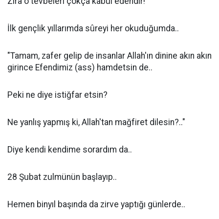
Zira o tevbeleri çokça kabul edendir!"
İlk gençlik yıllarımda sûreyi her okuduğumda..
"Tamam, zafer gelip de insanlar Allah'ın dinine akın akın
girince Efendimiz (ass) hamdetsin de..
Peki ne diye istiğfar etsin?
Ne yanlış yapmış ki, Allah'tan mağfiret dilesin?.."
Diye kendi kendime sorardım da..
28 Şubat zulmünün başlayıp..
Hemen binyıl başında da zirve yaptığı günlerde..