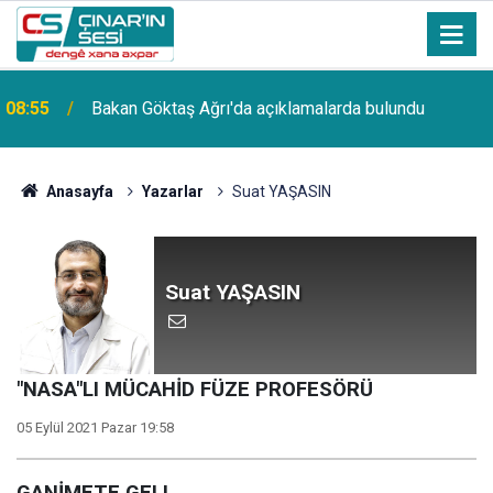
Şanlıurfa Şehir Hastanesi 3 Ekim'de hizmete
08:54
açılacak
Anasayfa
Yazarlar
Suat YAŞASIN
Suat YAŞASIN
"NASA"LI MÜCAHİD FÜZE PROFESÖRÜ
05 Eylül 2021 Pazar 19:58