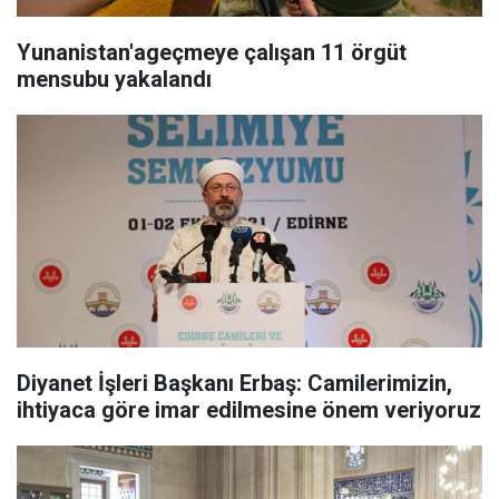
Yunanistan'ageçmeye çalışan 11 örgüt
mensubu yakalandı
Diyanet İşleri Başkanı Erbaş: Camilerimizin,
ihtiyaca göre imar edilmesine önem veriyoruz