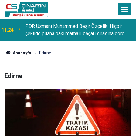
PDR Uzmanı Muhammed Beşir Özçelik: Hiçbir
11:24
şekilde puana bakılmamalı, başarı sırasına göre
tercih yapılmalı
Anasayfa
Edirne
Edirne