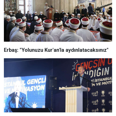
Erbaş: "Yolunuzu Kur'an'la aydınlatacaksınız"