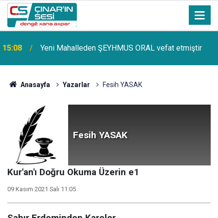
Çınar ilçemize bağlı Kûrik Köyünden MEYRİ GÜL
14:51
vefat etmiştir
Anasayfa
Yazarlar
Fesih YASAK
Fesih YASAK
Kur'an'ı Doğru Okuma Üzerin e1
09 Kasım 2021 Salı 11:05