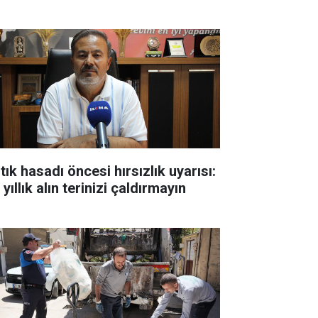
tık hasadı öncesi hırsızlık uyarısı:
 yıllık alın terinizi çaldırmayın