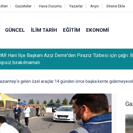
tleri
Gazeteler
Hava Durumu
Yazarlar
Arşiv
Sitene Ekle
GÜNCEL
İLIM TARIH
EĞITIM
EKONOMI
R Hani İlçe Başkanı Aziz Demir'den Piraziz Türbesi için çağrı: 
hipsiz bırakılmamalı
aziantep'e gelen özel araçlar 14 günden önce başka kente gidemeyece
Ga