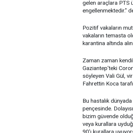
gelen araçlara PTS ü
engellenmektedir." de
Pozitif vakaların mut
vakaların temasta o
karantina altında alı
Zaman zaman kendil
Gaziantep'teki Corona
söyleyen Vali Gül, v
Fahrettin Koca tarafı
Bu hastalık dünyada b
pençesinde. Dolayısıy
bizim güvende olduğ
veya kurallara uydu
90'ı kurallara uyuyo