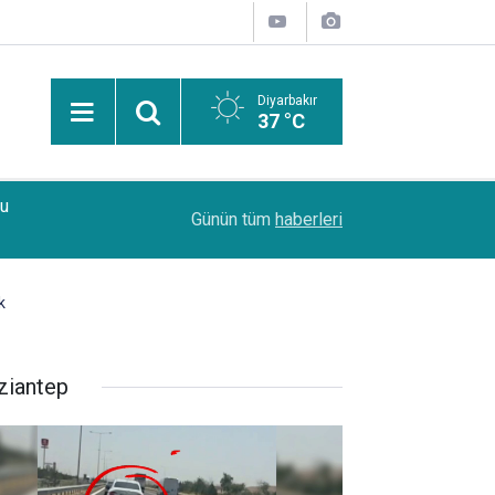
Diyarbakır
37 °C
Bu
15:22
Diyarbakır’da 4 ayrı kurşunlama ve yaralama olay
Günün tüm
haberleri
k
ziantep