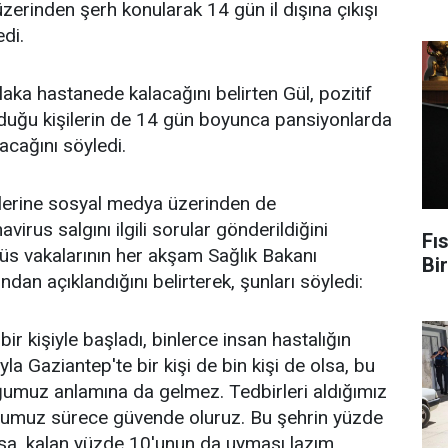
zerinden şerh konularak 14 gün il dışına çıkışı
di.
laka hastanede kalacağını belirten Gül, pozitif
lduğu kişilerin de 14 gün boyunca pansiyonlarda
nacağını söyledi.
erine sosyal medya üzerinden de
virus salgını ilgili sorular gönderildiğini
Fıs
irüs vakalarının her akşam Sağlık Bakanı
Bir
ndan açıklandığını belirterek, şunları söyledi:
ir kişiyle başladı, binlerce insan hastalığın
la Gaziantep'te bir kişi de bin kişi de olsa, bu
umuz anlamına da gelmez. Tedbirleri aldığımız
ğumuz sürece güvende oluruz. Bu şehrin yüzde
rsa, kalan yüzde 10'unun da uyması lazım.