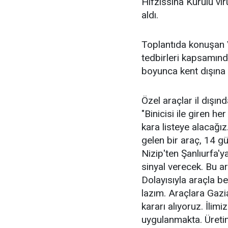
Hıfzıssıha Kurulu vir
aldı.
Toplantıda konuşan V
tedbirleri kapsamınd
boyunca kent dışına 
Özel araçlar il dışınd
"Binicisi ile giren h
kara listeye alacağız
gelen bir araç, 14 g
Nizip'ten Şanlıurfa
sinyal verecek. Bu a
Dolayısıyla araçla b
lazım. Araçlara Gazi
kararı alıyoruz. İlim
uygulanmakta. Üretim 