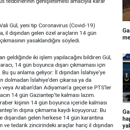
üs tedbirlerinin genişletilmesi amacıyla karar
ali Gül, yeni tip Coronavirus (Covid-19)
Ga
a, il dışından gelen özel araçların 14 gün
me
çıkmasının yasaklandığını söyledi.
an geldiğinde iki işlem yapılacağını bildiren Gül,
er aracı, 14 gün boyunca dışarı çıkmaması için
. Bu şu anlama geliyor: İl dışından İslahiye'ye
ün dolmadan İslahiye'den çıkarsa ya da
'ya veya Araban'dan Adıyaman'a geçerse PTS'ler
racın 14 gün Gaziantep'te kalması lazım.
eraber kişinin 14 gün boyunca içeride kalması
antep'in dışına çıkmama kaydı koyuyoruz. Bu
Ga
ize dışarıdan gelen herkese 14 gün karantina
ha
ve tedarik zincirindeki araçlar hariç il dışından
ya