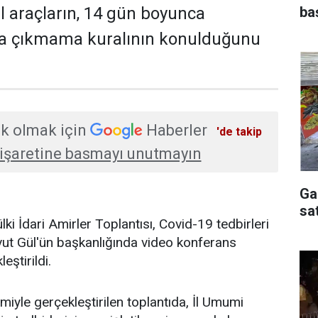
baş
l araçların, 14 gün boyunca
na çıkmama kuralının konulduğunu
k olmak için
Haberler
'de takip
işaretine basmayı unutmayın
Ga
sa
i İdari Amirler Toplantısı, Covid-19 tedbirleri
ut Gül'ün başkanlığında video konferans
eştirildi.
iyle gerçekleştirilen toplantıda, İl Umumi