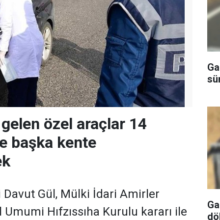
Ga
sü
 gelen özel araçlar 14
e başka kente
ek
 Davut Gül, Mülki İdari Amirler
Ga
İl Umumi Hıfzıssıha Kurulu kararı ile
dö