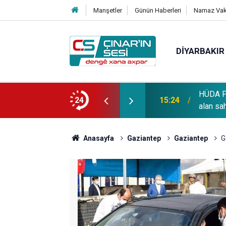
Manşetler
Günün Haberleri
Namaz Vaki
DIYARBAKIR
HÜDA PA
OĞLU vefat etmiştir
24
15:24
alan sa
Anasayfa
Gaziantep
Gaziantep
G