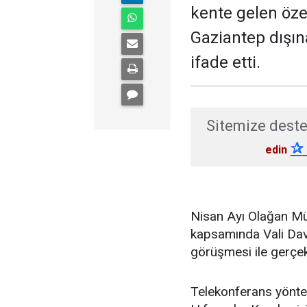
kente gelen öze
Gaziantep dışı
ifade etti.
Sitemize deste
✰
edin
Nisan Ayı Olağan Mülk
kapsamında Vali Dav
görüşmesi ile gerçekl
Telekonferans yöntem