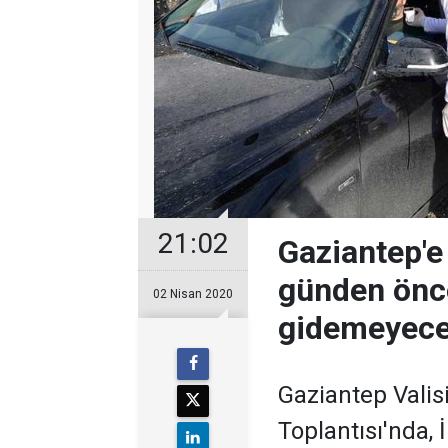
21:02
Gaziantep'e
günden önc
02 Nisan 2020
gidemeyec
Gaziantep Valisi
Toplantısı'nda, 