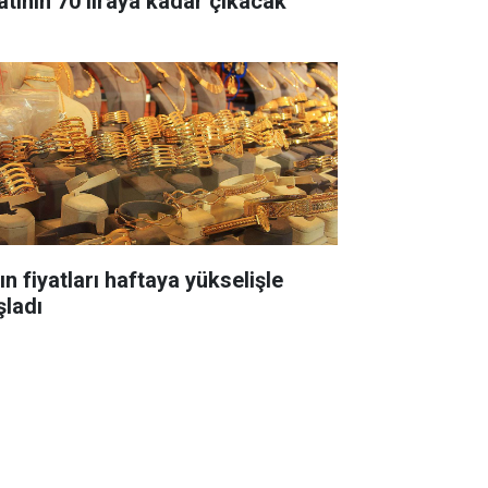
yatının 70 liraya kadar çıkacak
ın fiyatları haftaya yükselişle
şladı