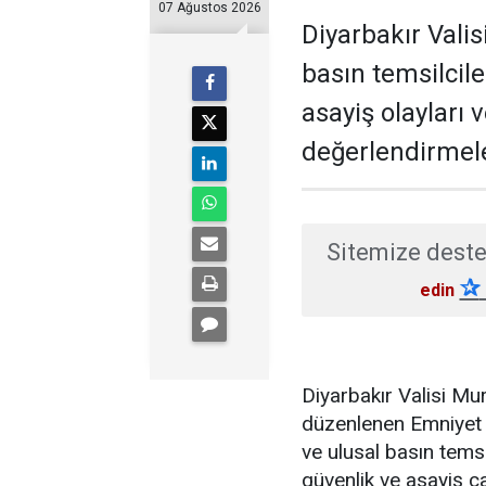
07 Ağustos 2026
Diyarbakır Valis
basın temsilcil
asayiş olayları 
değerlendirmel
Sitemize deste
✰
edin
Diyarbakır Valisi M
düzenlenen Emniyet 
ve ulusal basın temsi
güvenlik ve asayiş ç