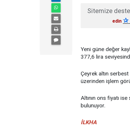
Sitemize deste
✰
edin
Yeni güne değer kayb
377,6 lira seviyesin
Çeyrek altın serbest 
üzerinden işlem gör
Altının ons fiyatı is
bulunuyor.
İLKHA