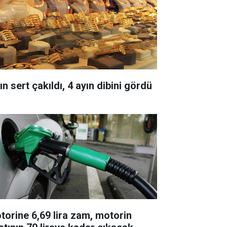
ın sert çakıldı, 4 ayın dibini gördü
torine 6,69 lira zam, motorin