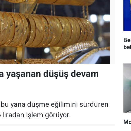
Be
be
da yaşanan düşüş devam
 bu yana düşme eğilimini sürdüren
,6 liradan işlem görüyor.
Mo