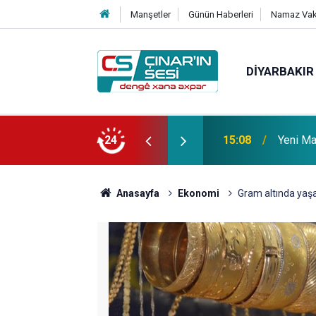
Manşetler
Günün Haberleri
Namaz Vaki
DIYARBAKIR
 vefat etmiştir
24
14:51
Çınar i
Anasayfa
Ekonomi
Gram altında yaş