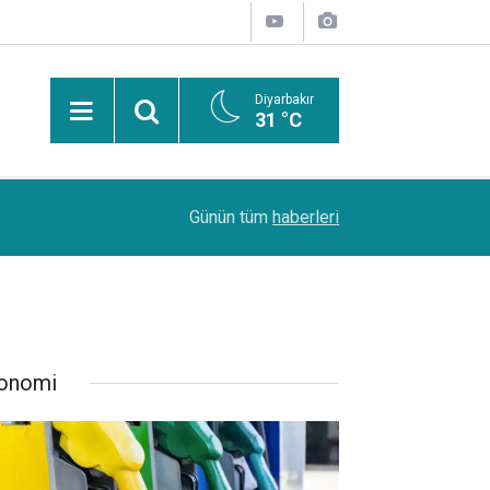
Diyarbakır
31 °C
Uzmanından güneşten korunma uyarısı: Güneş leke
14:44
Günün tüm
haberleri
kanserlerine de yol açabilir
onomi