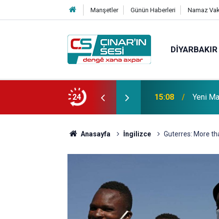
Manşetler
Günün Haberleri
Namaz Vaki
DIYARBAKIR
 vefat etmiştir
24
14:51
Çınar i
Anasayfa
İngilizce
Guterres: More th