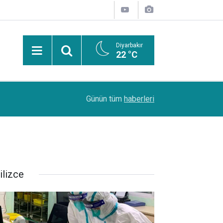
Diyarbakır
22 °C
Uzmanından güneşten korunma uyarısı: Güneş leke
14:44
Günün tüm
haberleri
kanserlerine de yol açabilir
ilizce