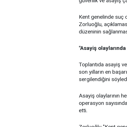
güvenlik ve asayiş ç
Kent genelinde suç o
Zorluoğlu, açıklamas
düzeninin sağlanmasın
"Asayiş olaylarında
Toplantıda asayiş ver
son yılların en başar
sergilendiğini söyled
Asayiş olaylarının he
operasyon sayısındak
etti.
Zorluoğlu "Kent gene