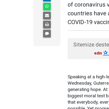
of coronavirus v
countries have 
COVID-19 vacci
Sitemize deste
✰
edin
Speaking at a high-l
Wednesday, Guterres
generating hope. At t
biggest moral test 
that everybody, eve
possible. Yet progr