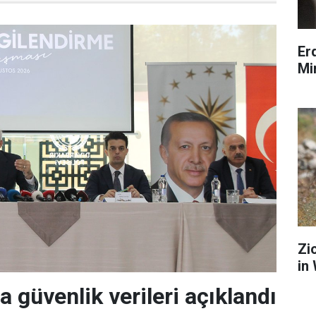
Er
Mi
Zi
in
a güvenlik verileri açıklandı