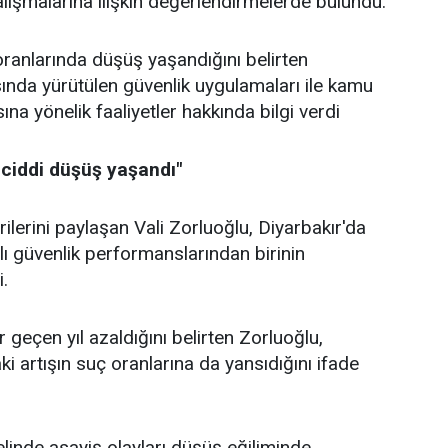
alışmalarına ilişkin değerlendirmelerde bulundu.
ranlarında düşüş yaşandığını belirten
ında yürütülen güvenlik uygulamaları ile kamu
a yönelik faaliyetler hakkında bilgi verdi
 ciddi düşüş yaşandı"
ilerini paylaşan Vali Zorluoğlu, Diyarbakır'da
ılı güvenlik performanslarından birinin
i.
r geçen yıl azaldığını belirten Zorluoğlu,
i artışın suç oranlarına da yansıdığını ifade
linde asayiş olayları düşüş eğiliminde.