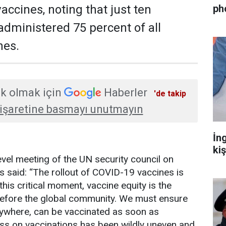
ph
accines, noting that just ten
administered 75 percent of all
nes.
k olmak için
Haberler
'de takip
işaretine basmayı unutmayın
İn
ki
evel meeting of the UN security council on
 said: “The rollout of COVID-19 vaccines is
his critical moment, vaccine equity is the
before the global community. We must ensure
rywhere, can be vaccinated as soon as
ess on vaccinations has been wildly uneven and