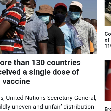
Co
of
11
ore than 130 countries
ceived a single dose of
 vaccine
s, United Nations Secretary-General,
wildly uneven and unfair’ distribution
Er