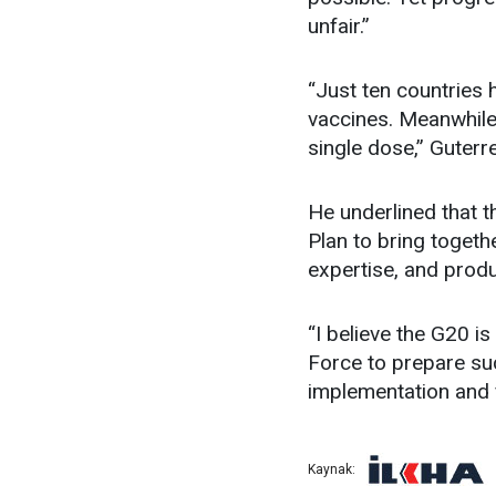
unfair.”
“Just ten countries
vaccines. Meanwhile
single dose,” Guterr
He underlined that t
Plan to bring togethe
expertise, and produ
“I believe the G20 i
Force to prepare suc
implementation and 
Kaynak: