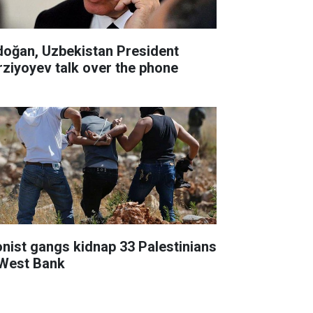
doğan, Uzbekistan President
rziyoyev talk over the phone
onist gangs kidnap 33 Palestinians
 West Bank