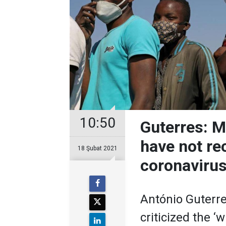
10:50
Guterres: M
have not re
18 Şubat 2021
coronavirus
António Guterre
criticized the ‘