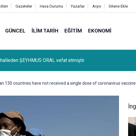
tleri
Gazeteler
Hava Durumu
Yazarlar
Arşiv
Sitene Ekle
GÜNCEL
İLIM TARIH
EĞITIM
EKONOMI
lçemize bağlı Kûrik Köyünden MEYRİ GÜL vefat etmiştir
an 130 countries have not received a single dose of coronavirus vaccine
İng