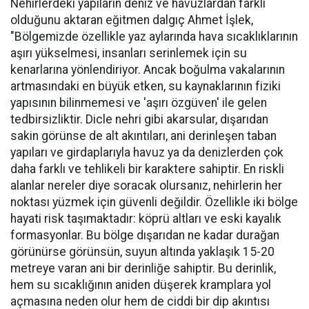
Nehirlerdeki yapıların deniz ve havuzlardan farklı
olduğunu aktaran eğitmen dalgıç Ahmet İşlek,
"Bölgemizde özellikle yaz aylarında hava sıcaklıklarının
aşırı yükselmesi, insanları serinlemek için su
kenarlarına yönlendiriyor. Ancak boğulma vakalarının
artmasındaki en büyük etken, su kaynaklarının fiziki
yapısının bilinmemesi ve 'aşırı özgüven' ile gelen
tedbirsizliktir. Dicle nehri gibi akarsular, dışarıdan
sakin görünse de alt akıntıları, ani derinleşen taban
yapıları ve girdaplarıyla havuz ya da denizlerden çok
daha farklı ve tehlikeli bir karaktere sahiptir. En riskli
alanlar nereler diye soracak olursanız, nehirlerin her
noktası yüzmek için güvenli değildir. Özellikle iki bölge
hayati risk taşımaktadır: köprü altları ve eski kayalık
formasyonlar. Bu bölge dışarıdan ne kadar durağan
görünürse görünsün, suyun altında yaklaşık 15-20
metreye varan ani bir derinliğe sahiptir. Bu derinlik,
hem su sıcaklığının aniden düşerek kramplara yol
açmasına neden olur hem de ciddi bir dip akıntısı