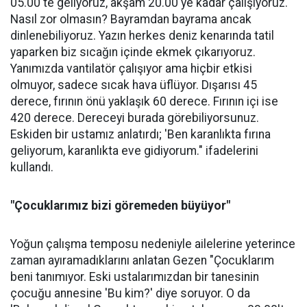
05.00'te geliyoruz, akşam 20.00'ye kadar çalışıyoruz.
Nasıl zor olmasın? Bayramdan bayrama ancak
dinlenebiliyoruz. Yazın herkes deniz kenarında tatil
yaparken biz sıcağın içinde ekmek çıkarıyoruz.
Yanımızda vantilatör çalışıyor ama hiçbir etkisi
olmuyor, sadece sıcak hava üflüyor. Dışarısı 45
derece, fırının önü yaklaşık 60 derece. Fırının içi ise
420 derece. Dereceyi burada görebiliyorsunuz.
Eskiden bir ustamız anlatırdı; 'Ben karanlıkta fırına
geliyorum, karanlıkta eve gidiyorum." ifadelerini
kullandı.
"Çocuklarımız bizi göremeden büyüyor"
Yoğun çalışma temposu nedeniyle ailelerine yeterince
zaman ayıramadıklarını anlatan Gezen "Çocuklarım
beni tanımıyor. Eski ustalarımızdan bir tanesinin
çocuğu annesine 'Bu kim?' diye soruyor. O da