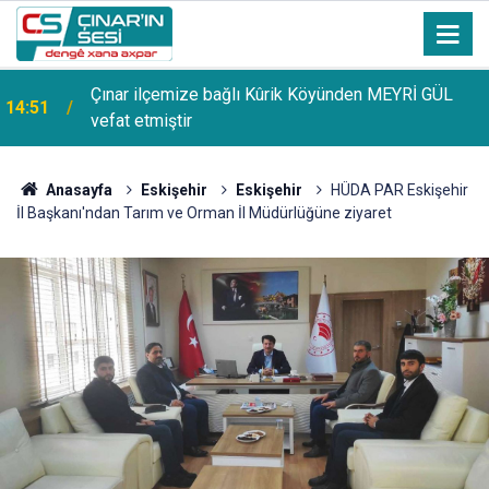
Uzmanından güneşten korunma uyarısı: Güneş
14:44
lekelerinin yanı sıra bazı cilt kanserlerine de yol
açabilir
Anasayfa
Eskişehir
Eskişehir
HÜDA PAR Eskişehir
İl Başkanı'ndan Tarım ve Orman İl Müdürlüğüne ziyaret