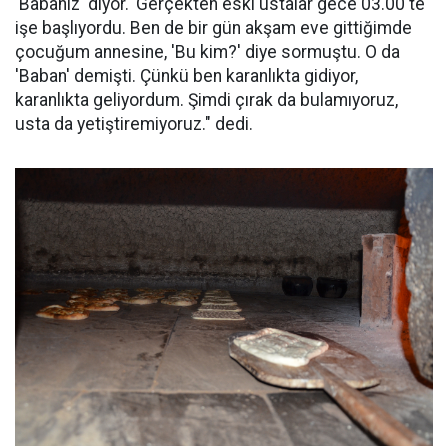
'Babanız' diyor.' Gerçekten eski ustalar gece 03.00'te
işe başlıyordu. Ben de bir gün akşam eve gittiğimde
çocuğum annesine, 'Bu kim?' diye sormuştu. O da
'Baban' demişti. Çünkü ben karanlıkta gidiyor,
karanlıkta geliyordum. Şimdi çırak da bulamıyoruz,
usta da yetiştiremiyoruz." dedi.