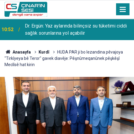
Malatya'da freni boşalan kamyon TOKİ konutlarına
08:57
çarptı: Bir yaralı
Anasayfa
Kurdî
HUDA PAR ji bo lezandina pêvajoya
"Tirkîyeya bê Teror" gavek diavêje: Pêşnûmeqanûnek pêşkêşî
Meclîsê hat kirin