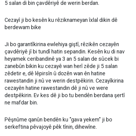
5 salan di bin çavdêriyê de werin berdan.
Cezayî ji bo kesên ku rêziknameyan îxlal dikin dê
berdewam bike
Ji bo garantîkirina ewlehiya giştî, rêzikên cezayên
çavdêriyê jî bi tundî hatin sepandin. Kesên ku di nav
heyamek ceribandinê ya 3 an 5 salan de sûcek bi
zanebûn bikin ku cezayê wan herî zêde ji 5 salan
zêdetir e, dê lêpirsîn û dozên wan ên hatine
rawestandin ji nû ve werin destpêkirin. Cezayîkirina
cezayên hatine rawestandin dê ji nû ve were
destpêkirin. Ev kes dê ji bo tu bendên berdana şertî
ne mafdar bin.
Pêşnûme qanûn bendên ku "gava yekem" ji bo
serkeftina pêvajoyê pêk tînin, dihewîne.