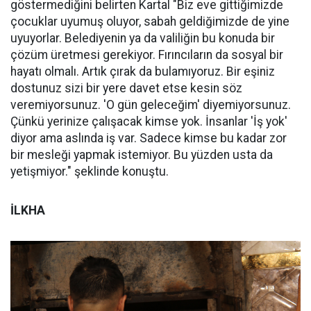
göstermediğini belirten Kartal "Biz eve gittiğimizde
çocuklar uyumuş oluyor, sabah geldiğimizde de yine
uyuyorlar. Belediyenin ya da valiliğin bu konuda bir
çözüm üretmesi gerekiyor. Fırıncıların da sosyal bir
hayatı olmalı. Artık çırak da bulamıyoruz. Bir eşiniz
dostunuz sizi bir yere davet etse kesin söz
veremiyorsunuz. 'O gün geleceğim' diyemiyorsunuz.
Çünkü yerinize çalışacak kimse yok. İnsanlar 'İş yok'
diyor ama aslında iş var. Sadece kimse bu kadar zor
bir mesleği yapmak istemiyor. Bu yüzden usta da
yetişmiyor." şeklinde konuştu.
İLKHA