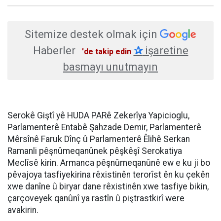
Sitemize destek olmak için
Haberler
✰
işaretine
'de takip edin
basmayı unutmayın
Serokê Giştî yê HUDA PARê Zekerîya Yapicioglu,
Parlamenterê Entabê Şahzade Demir, Parlamenterê
Mêrsînê Faruk Dînç û Parlamenterê Êlihê Serkan
Ramanli pêşnûmeqanûnek pêşkêşî Serokatiya
Meclîsê kirin. Armanca pêşnûmeqanûnê ew e ku ji bo
pêvajoya tasfiyekirina rêxistinên terorîst ên ku çekên
xwe danîne û biryar dane rêxistinên xwe tasfiye bikin,
çarçoveyek qanûnî ya rastîn û piştrastkirî were
avakirin.