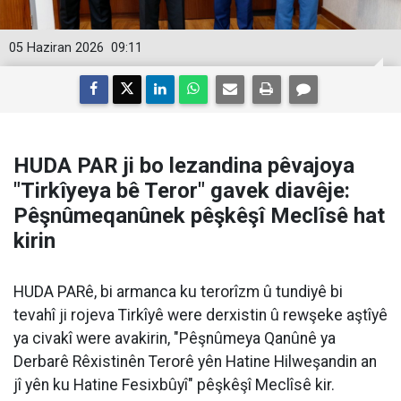
05 Haziran 2026
09:11
HUDA PAR ji bo lezandina pêvajoya
"Tirkîyeya bê Teror" gavek diavêje:
Pêşnûmeqanûnek pêşkêşî Meclîsê hat
kirin
HUDA PARê, bi armanca ku terorîzm û tundiyê bi
tevahî ji rojeva Tirkîyê were derxistin û rewşeke aştîyê
ya civakî were avakirin, "Pêşnûmeya Qanûnê ya
Derbarê Rêxistinên Terorê yên Hatine Hilweşandin an
jî yên ku Hatine Fesixbûyî" pêşkêşî Meclîsê kir.