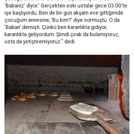
'Babanız' diyor.' Gerçekten eski ustalar gece 03.00'te
işe başlıyordu. Ben de bir gün akşam eve gittiğimde
çocuğum annesine, 'Bu kim?' diye sormuştu. O da
'Baban' demişti. Çünkü ben karanlıkta gidiyor,
karanlıkta geliyordum. Şimdi çırak da bulamıyoruz,
usta da yetiştiremiyoruz." dedi.