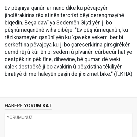
Ev pêşniyarqanûn armanc dike ku pêvajoyên
jiholêrakirina rêxistinên terorîst bêyî derengmayînê
biqedin. Beşa dawî ya Sedemên Giştî yên ji bo
pêşnûmeqanûnê wiha dibêje: "Ev pêşnûmeqanûn, ku
rêziknameyên qanûnî yên ku 'gaveke yekem' ber bi
serkeftina pêvajoya ku ji bo çareserkirina pirsgirêkên
demdirêj û kûr ên bi sedem û pîvanên cûrbecûr hatiye
destpêkirin pêk tîne, dihewîne, bê guman dê wekî
xalek destpêkê ji bo avakirin û pêşxistina têkiliyên
biratiyê di merhaleyên paşîn de jî xizmet bike." (ÎLKHA)
HABERE
YORUM KAT