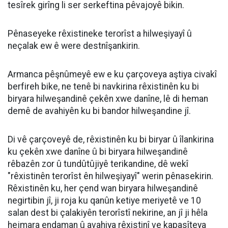
tesîrek girîng li ser serkeftina pêvajoyê bikin.
Pênaseyeke rêxistineke terorîst a hilweşiyayî û
neçalak ew ê were destnîşankirin.
Armanca pêşnûmeyê ew e ku çarçoveya aştiya civakî
berfireh bike, ne tenê bi navkirina rêxistinên ku bi
biryara hilweşandinê çekên xwe danîne, lê di heman
demê de avahiyên ku bi bandor hilweşandine jî.
Di vê çarçoveyê de, rêxistinên ku bi biryar û îlankirina
ku çekên xwe danîne û bi biryara hilweşandinê
rêbazên zor û tundûtûjiyê terikandine, dê wekî
"rêxistinên terorîst ên hilweşiyayî" werin pênasekirin.
Rêxistinên ku, her çend wan biryara hilweşandinê
negirtibin jî, ji roja ku qanûn ketiye meriyetê ve 10
salan dest bi çalakiyên terorîstî nekirine, an jî ji hêla
hejmara endaman û avahiya rêxistinî ve kapasîteya