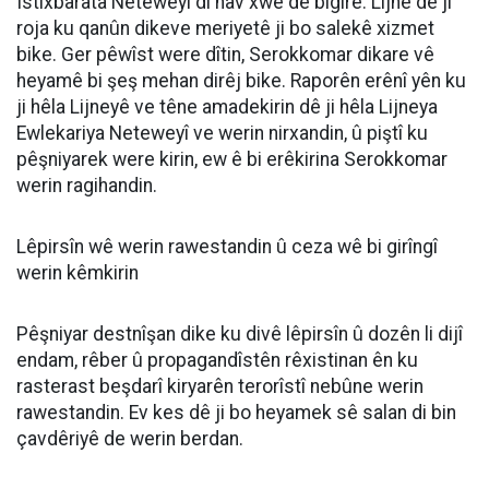
Îstîxbarata Neteweyî di nav xwe de bigire. Lijne dê ji
roja ku qanûn dikeve meriyetê ji bo salekê xizmet
bike. Ger pêwîst were dîtin, Serokkomar dikare vê
heyamê bi şeş mehan dirêj bike. Raporên erênî yên ku
ji hêla Lijneyê ve têne amadekirin dê ji hêla Lijneya
Ewlekariya Neteweyî ve werin nirxandin, û piştî ku
pêşniyarek were kirin, ew ê bi erêkirina Serokkomar
werin ragihandin.
Lêpirsîn wê werin rawestandin û ceza wê bi girîngî
werin kêmkirin
Pêşniyar destnîşan dike ku divê lêpirsîn û dozên li dijî
endam, rêber û propagandîstên rêxistinan ên ku
rasterast beşdarî kiryarên terorîstî nebûne werin
rawestandin. Ev kes dê ji bo heyamek sê salan di bin
çavdêriyê de werin berdan.