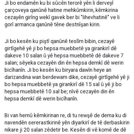
Ji bo endamên ku bi sûcên terorê yên li derveyî
çarçoveya qanûnê hatine mehkûmkirin, kêmkirina
cezayên girîng wekî gavek ber bi "lihevhatinê" ve li
gorî armanca qanûnê têne destnîşan kirin.
Ji bo kesên ku piştî qanûnê teslîm bibin, cezayê
girtîgehê yê ji bo hepsa muebbetê ya girankirî dê
dakeve 10 salan û yê hepsa muebbetê dê dakeve 7
salan; sêyeka cezayên din ên hepsa demkî dê werin
bicîhanîn. Ji bo kesên ku biryara dawîn heye an
darizandina wan berdewam dike, cezayê girtîgehê yê ji
bo hepsa muebbetê ya girankirî dê 15 sal û yê ji bo
hepsa muebbetê 10 sal be; nîvê cezayên din ên
hepsa demkî dê werin bicîhanîn.
Bi van hemû kêmkirinan re, di tu rewşê de dema ku di
navendên sererastkirinê yên diyarkirî de tê derbaskirin
nikare ji 20 salan zêdetir be. Kesên di vê komê de dê