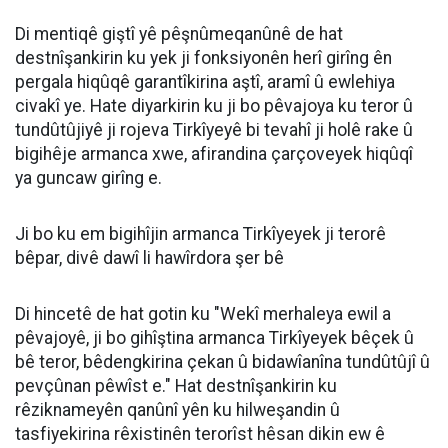
Di mentiqê giştî yê pêşnûmeqanûnê de hat
destnîşankirin ku yek ji fonksiyonên herî girîng ên
pergala hiqûqê garantîkirina aştî, aramî û ewlehiya
civakî ye. Hate diyarkirin ku ji bo pêvajoya ku teror û
tundûtûjiyê ji rojeva Tirkîyeyê bi tevahî ji holê rake û
bigihêje armanca xwe, afirandina çarçoveyek hiqûqî
ya guncaw girîng e.
Ji bo ku em bigihîjin armanca Tirkîyeyek ji terorê
bêpar, divê dawî li hawîrdora şer bê
Di hincetê de hat gotin ku "Wekî merhaleya ewil a
pêvajoyê, ji bo gihîştina armanca Tirkîyeyek bêçek û
bê teror, bêdengkirina çekan û bidawîanîna tundûtûjî û
pevçûnan pêwîst e." Hat destnîşankirin ku
rêziknameyên qanûnî yên ku hilweşandin û
tasfiyekirina rêxistinên terorîst hêsan dikin ew ê