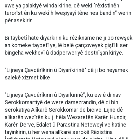
xwe ya çalakiyê winda kirine, dê wekî "rêxistinên
terorîst ên ku wekî hilweşiyayî têne hesibandin" werin
pênasekirin.
Bi taybetî hate diyarkirin ku rêzikname ne ji bo rewşek
an komeke taybetî ye, lê belê çarçoveyek giştî li ser
bingeha wekhevî û dadperweriyê destnîşan kiriye.
"Lijneya Çavdêrîkirin û Diyarîkirinê" dê ji bo heyamek
salekê xizmet bike
"Lijneya Çavdêrîkirin û Diyarkirinê", ku ew ê di nav
Serokkomartîyê de were damezrandin, dê di bin
serokatiya Alîkarê Serokkomar de bicive. Lijne dê
alîkarên wezîrên ku ji hêla Wezaretên Karên Hundir,
Karên Derve, Edalet û Parastina Neteweyî ve hatine
tayînkirin, û her weha alîkarê serokê Rêxistina