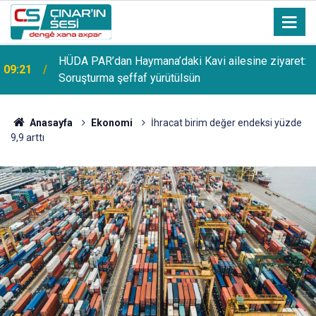
HÜDA PAR’dan Haymana’daki Kavi ailesine ziyaret:
09:21
Soruşturma şeffaf yürütülsün
Anasayfa
Ekonomi
İhracat birim değer endeksi yüzde
9,9 arttı