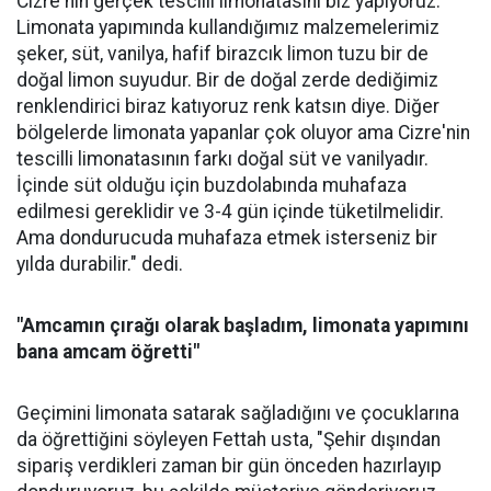
Cizre'nin gerçek tescilli limonatasını biz yapıyoruz.
Limonata yapımında kullandığımız malzemelerimiz
şeker, süt, vanilya, hafif birazcık limon tuzu bir de
doğal limon suyudur. Bir de doğal zerde dediğimiz
renklendirici biraz katıyoruz renk katsın diye. Diğer
bölgelerde limonata yapanlar çok oluyor ama Cizre'nin
tescilli limonatasının farkı doğal süt ve vanilyadır.
İçinde süt olduğu için buzdolabında muhafaza
edilmesi gereklidir ve 3-4 gün içinde tüketilmelidir.
Ama dondurucuda muhafaza etmek isterseniz bir
yılda durabilir." dedi.
"Amcamın çırağı olarak başladım, limonata yapımını
bana amcam öğretti"
Geçimini limonata satarak sağladığını ve çocuklarına
da öğrettiğini söyleyen Fettah usta, "Şehir dışından
sipariş verdikleri zaman bir gün önceden hazırlayıp