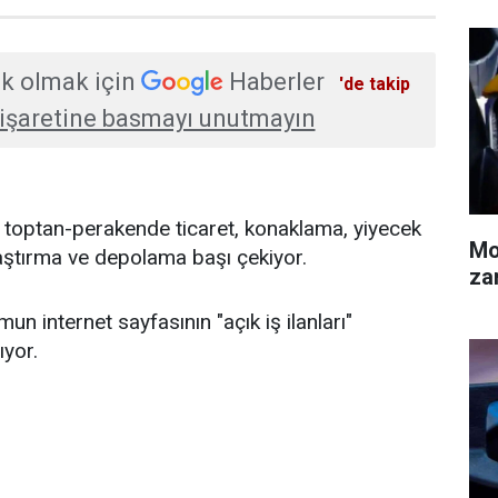
k olmak için
Haberler
'de takip
işaretine basmayı unutmayın
t, toptan-perakende ticaret, konaklama, yiyecek
Mo
ulaştırma ve depolama başı çekiyor.
za
umun internet sayfasının "açık iş ilanları"
yor.