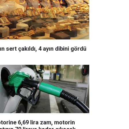
ın sert çakıldı, 4 ayın dibini gördü
torine 6,69 lira zam, motorin