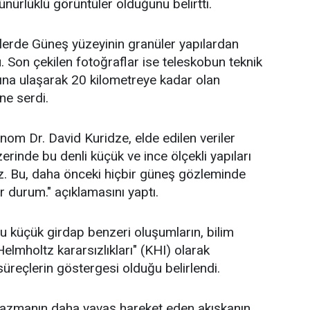
ürlüklü görüntüler olduğunu belirtti.
erde Güneş yüzeyinin granüler yapılardan
 Son çekilen fotoğraflar ise teleskobun teknik
arına ulaşarak 20 kilometreye kadar olan
üne serdi.
nom Dr. David Kuridze, elde edilen veriler
rinde bu denli küçük ve ince ölçekli yapıları
z. Bu, daha önceki hiçbir güneş gözleminde
r durum." açıklamasını yaptı.
 küçük girdap benzeri oluşumların, bilim
elmholtz kararsızlıkları" (KHI) olarak
 süreçlerin göstergesi olduğu belirlendi.
plazmanın daha yavaş hareket eden akışkanın