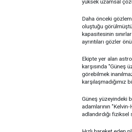
yüksek uzamsal çözün
Daha önceki gözleml
oluştuğu görülmüştü.
kapasitesinin sınırl
ayrıntıları gözler ön
Ekipte yer alan astro
karşısında "Güneş üze
görebilmek inanılma
karşılaşmadığımız bi
Güneş yüzeyindeki bu
adamlarının "Kelvin-H
adlandırdığı fiziksel
Hızlı hareket eden 