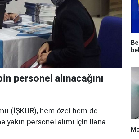
Be
be
in personel alınacağını
umu (İŞKUR), hem özel hem de
 yakın personel alımı için ilana
Mo