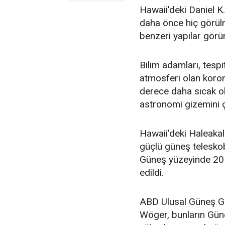
Hawaii'deki Daniel 
daha önce hiç görülm
benzeri yapılar görü
Bilim adamları, tespi
atmosferi olan koro
derece daha sıcak ol
astronomi gizemini ç
Hawaii'deki Haleaka
güçlü güneş teleskob
Güneş yüzeyinde 20 
edildi.
ABD Ulusal Güneş Gö
Wöger, bunların Gün