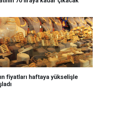
yatının 70 liraya kadar çıkacak
ın fiyatları haftaya yükselişle
şladı