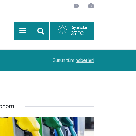
Diyarbakır
37 °C
PDR Uzmanı Muhammed Beşir Özçelik: Hiçbir şe
11:24
Günün tüm
haberleri
başarı sırasına göre tercih yapılmalı
onomi