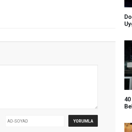
Do
Uy
40
Be