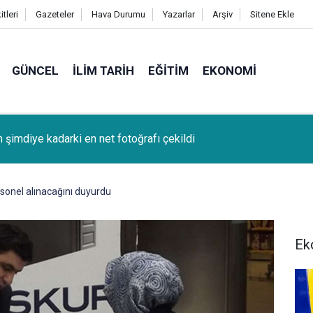
tleri
Gazeteler
Hava Durumu
Yazarlar
Arşiv
Sitene Ekle
GÜNCEL
İLIM TARIH
EĞITIM
EKONOMI
k (Bağcağê) Köyünden Osman Tunç'un oğlu SAMET TUNÇ vefat
sonel alınacağını duyurdu
Ek