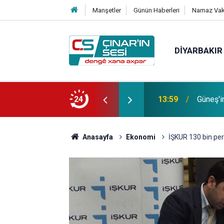
Manşetler
Günün Haberleri
Namaz Vaki
DIYARBAKIR
Bağacı
fotoğrafı çekildi
24
11:30
etmiştir
Anasayfa
Ekonomi
İŞKUR 130 bin per