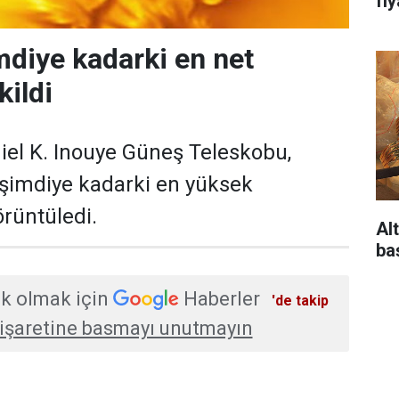
fi
mdiye kadarki en net
kildi
iel K. Inouye Güneş Teleskobu,
 şimdiye kadarki en yüksek
rüntüledi.
Alt
ba
k olmak için
Haberler
'de takip
işaretine basmayı unutmayın