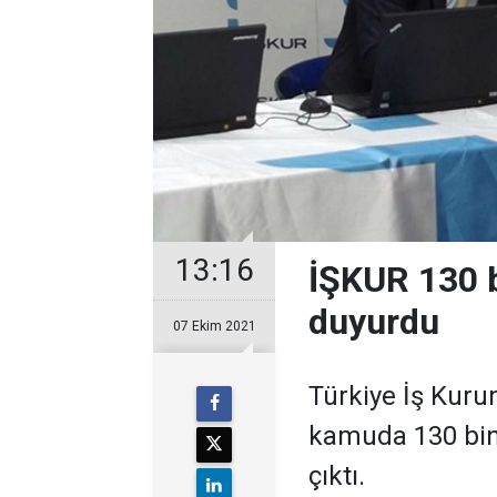
13:16
İŞKUR 130 b
duyurdu
07 Ekim 2021
Türkiye İş Kur
kamuda 130 bine
çıktı.