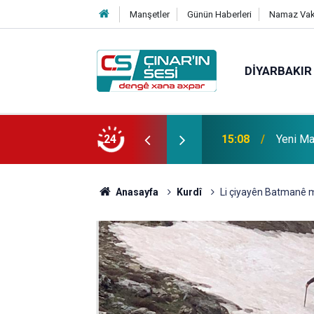
Manşetler
Günün Haberleri
Namaz Vaki
DIYARBAKIR
 vefat etmiştir
24
14:51
Çınar i
Anasayfa
Kurdî
Li çiyayên Batmanê 