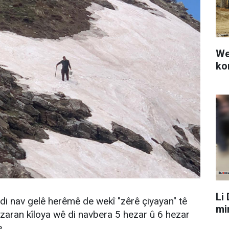
We
ko
Li
di nav gelê herêmê de wekî "zêrê çiyayan" tê
mir
bazaran kîloya wê di navbera 5 hezar û 6 hezar
e.