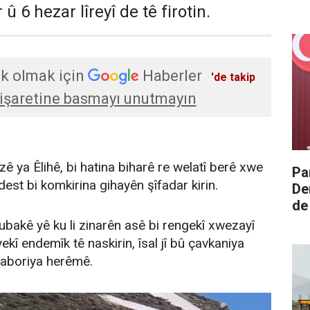
û 6 hezar lîreyî de tê firotin.
k olmak için
Haberler
'de takip
işaretine basmayı unutmayın
ê ya Êlihê, bi hatina biharê re welatî berê xwe
Pa
dest bi komkirina gihayên şîfadar kirin.
De
de
we
bakê yê ku li zinarên asê bi rengekî xwezayî
ekî endemîk tê naskirin, îsal jî bû çavkaniya
 aboriya herêmê.