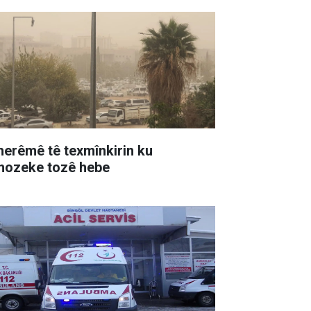
 herêmê tê texmînkirin ku
hozeke tozê hebe