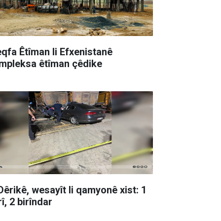
qfa Êtîman li Efxenistanê
mpleksa êtîman çêdike
 Dêrikê, wesayît li qamyonê xist: 1
î, 2 birîndar