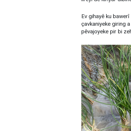
Ev gihayê ku bawerî 
çavkaniyeke giring a
pêvajoyeke pir bi zeh