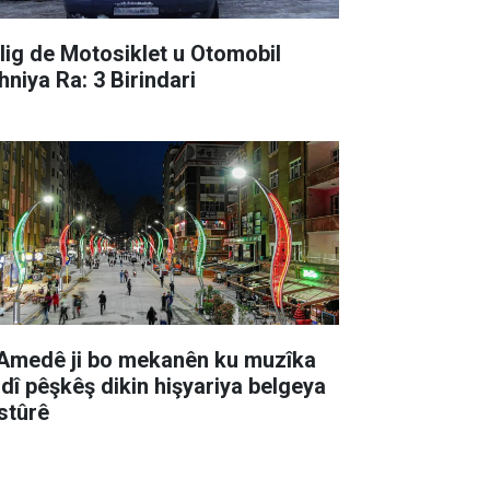
lig de Motosiklet u Otomobil
hniya Ra: 3 Birindari
 Amedê ji bo mekanên ku muzîka
ndî pêşkêş dikin hişyariya belgeya
stûrê