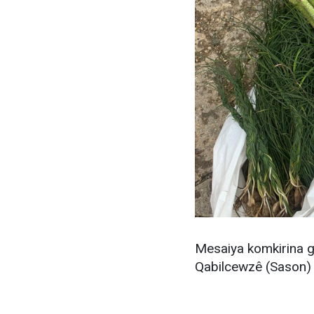
Mesaiya komkirina gi
Qabilcewzê (Sason) 