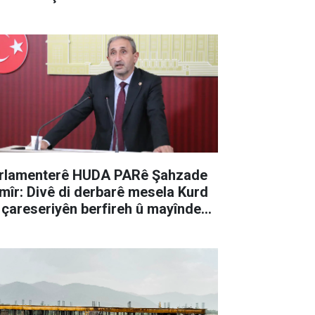
rlamenterê HUDA PARê Şahzade
mîr: Divê di derbarê mesela Kurd
 çareseriyên berfireh û mayînde
rin pêşxistin