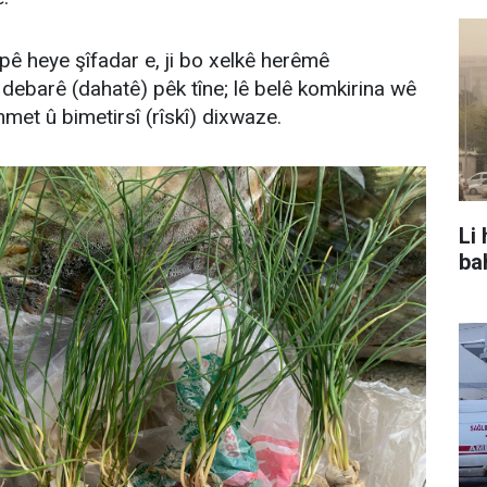
pê heye şîfadar e, ji bo xelkê herêmê
 debarê (dahatê) pêk tîne; lê belê komkirina wê
met û bimetirsî (rîskî) dixwaze.
Li
ba