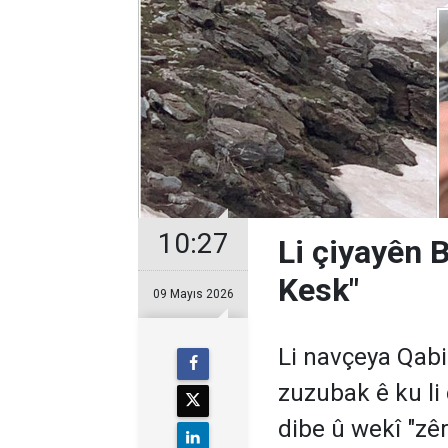
10:27
Li çiyayên 
Kesk"
09 Mayıs 2026
Li navçeya Qabi
zuzubak ê ku li
dibe û wekî "zêr