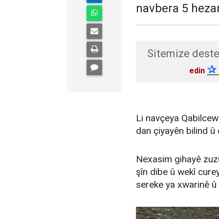
navbera 5 hezar 
Sitemize deste
✰
edin
Li navçeya Qabilcewz
dan çiyayên bilind û 
Nexasim gihayê zuzu
şîn dibe û wekî curey
sereke ya xwarinê û