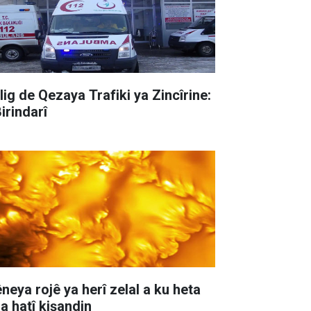
lig de Qezaya Trafiki ya Zincîrine:
irindarî
neya rojê ya herî zelal a ku heta
ha hatî kişandin