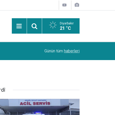
Diyarbakır
21 °C
Uzmanından güneşten korunma uyarısı: Güneş leke
14:44
Günün tüm
haberleri
kanserlerine de yol açabilir
rdî