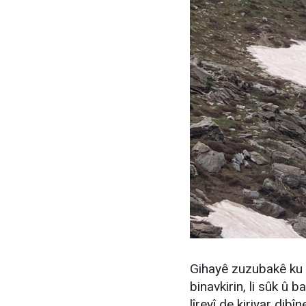
Gihayê zuzubakê ku 
binavkirin, li sûk û 
lîreyî de kiriyar dibîn