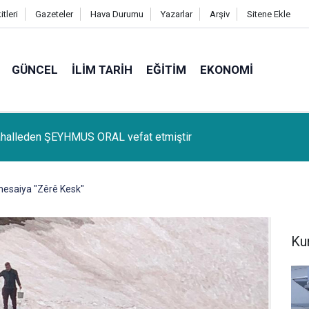
tleri
Gazeteler
Hava Durumu
Yazarlar
Arşiv
Sitene Ekle
GÜNCEL
İLIM TARIH
EĞITIM
EKONOMI
lçemize bağlı Kûrik Köyünden MEYRİ GÜL vefat etmiştir
mesaiya "Zêrê Kesk"
Ku