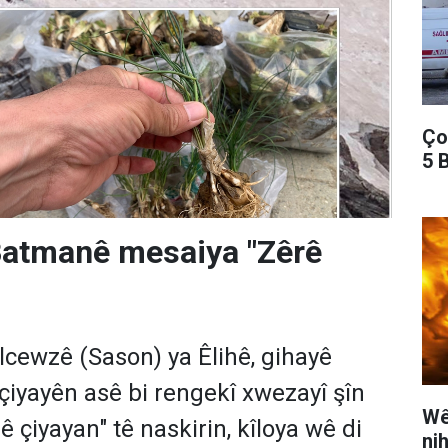
Ço
5 B
Batmanê mesaiya "Zêrê
lcewzê (Sason) ya Êlihê, gihayê
 çiyayên asê bi rengekî xwezayî şîn
Wê
ê çiyayan" tê naskirin, kîloya wê di
ni