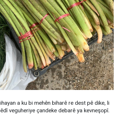
hayan a ku bi mehên biharê re dest pê dike, li
êdî veguheriye çandeke debarê ya kevneşopî.