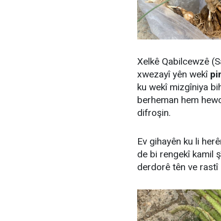
Xelkê Qabilcewzê (S
xwezayî yên wekî
pi
ku wekî mizgîniya bih
berheman hem hewced
difroşin.
Ev gihayên ku li her
de bi rengekî kamil şî
derdorê tên ve rastî