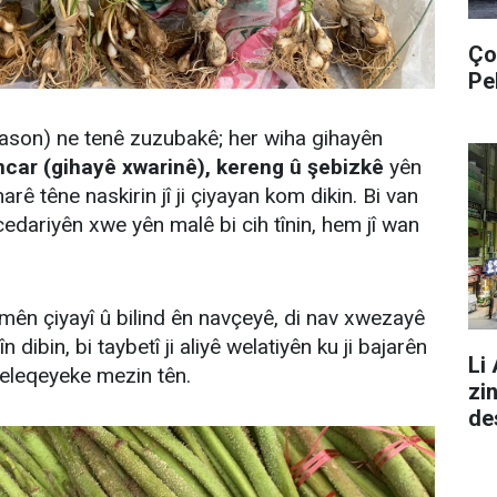
Ço
Pe
ason) ne tenê zuzubakê; her wiha gihayên
ncar (gihayê xwarinê), kereng û şebizkê
yên
arê têne naskirin jî ji çiyayan kom dikin. Bi van
ariyên xwe yên malê bi cih tînin, hem jî wan
êmên çiyayî û bilind ên navçeyê, di nav xwezayê
n dibin, bi taybetî ji aliyê welatiyên ku ji bajarên
Li
 eleqeyeke mezin tên.
zi
de