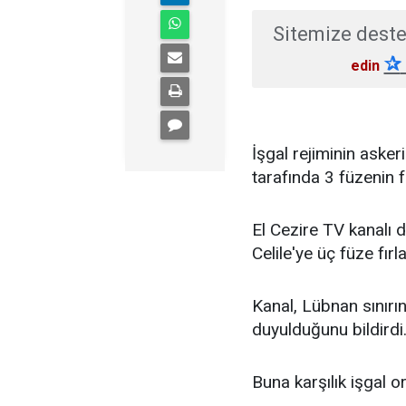
Sitemize deste
✰
edin
İşgal rejiminin askeri
tarafında 3 füzenin fı
El Cezire TV kanalı 
Celile'ye üç füze fırlat
Kanal, Lübnan sınırı
duyulduğunu bildirdi
Buna karşılık işgal o