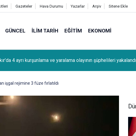
tleri
Gazeteler
Hava Durumu
Yazarlar
Arşiv
Sitene Ekle
GÜNCEL
İLIM TARIH
EĞITIM
EKONOMI
kır’da 4 ayrı kurşunlama ve yaralama olayının şüphelileri yakaland
 işgal rejimine 3 füze fırlatıldı
Dü