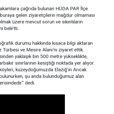
i makamlara çağrıda bulunan HÜDA PAR İlçe
 buraya gelen ziyaretçilerin mağdur olmaması
 olmak üzere mevcut sorun ve sıkıntıların
 belirtti.
oğrafik durumu hakkında kısaca bilgi aktaran
Türbesi ve Mesire Alanı'nı ziyaret ettik.
esinden yaklaşık bin 500 metre yükseklikte,
rbakır sınırlarının kesiştiği noktada yer alıyor.
köyleri, kuzeydoğumuzda Elazığ'ın Arıcak
r bulunurken, şu anda bulunduğumuz alan
erisindedir." dedi.