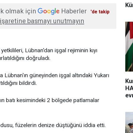
Kü
k olmak için
Haberler
'de takip
işaretine basmayı unutmayın
 yetkilileri, Lübnan'dan işgal rejiminin kıyı
rlatıldığını doğruladı.
da Lübnan'ın güneyinden işgal altındaki Yukarı
Ku
ıldığını bildirdi.
HA
evr
nın batı kesimindeki 2 bölgede patlamalar
.
rdusu, füzelerin denize düştüğünü iddia etti.