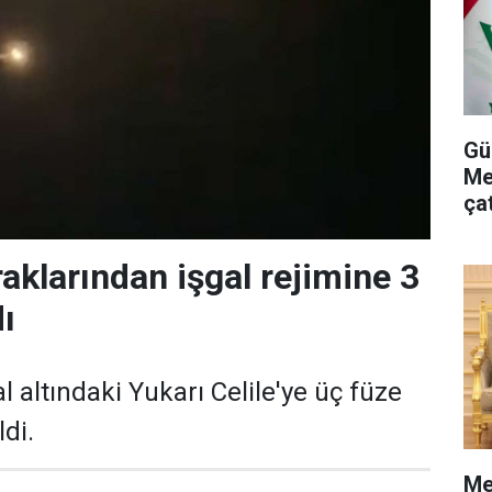
Gü
Me
ça
aklarından işgal rejimine 3
dı
l altındaki Yukarı Celile'ye üç füze
ldi.
Me