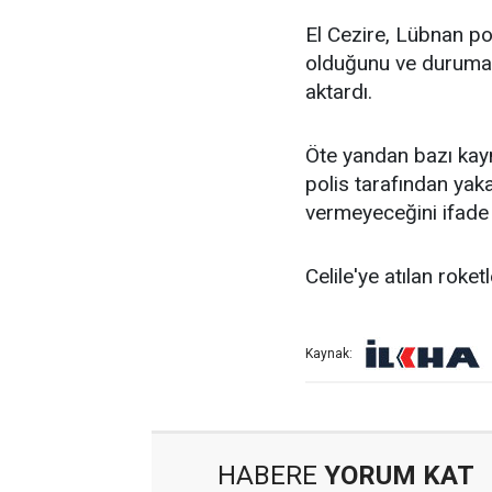
El Cezire, Lübnan poli
olduğunu ve duruma 
aktardı.
Öte yandan bazı kayn
polis tarafından yakal
vermeyeceğini ifade e
Celile'ye atılan roke
Kaynak:
HABERE
YORUM KAT