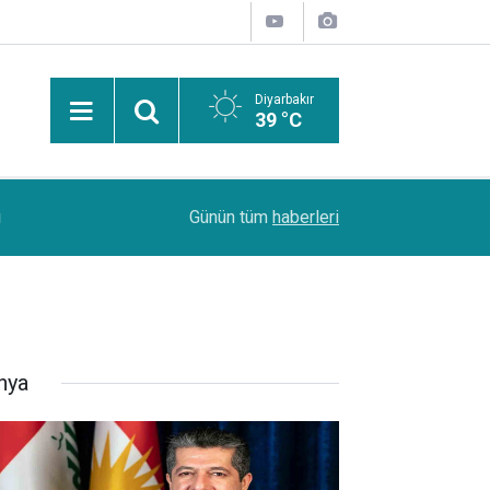
Diyarbakır
39 °C
ı
15:19
Diyarbakır Şehir Hastanesi için hedef 2027'nin ik
Günün tüm
haberleri
nya