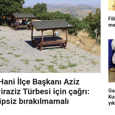
Fil
mes
ani İlçe Başkanı Aziz
raziz Türbesi için çağrı:
Ga
Ku
ipsiz bırakılmamalı
yı