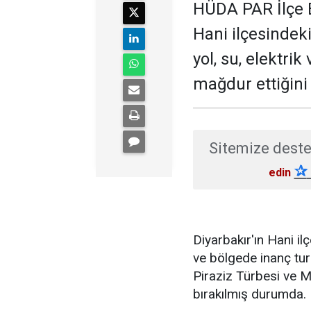
HÜDA PAR İlçe B
Hani ilçesindek
yol, su, elektrik
mağdur ettiğini b
Sitemize deste
✰
edin
Diyarbakır'ın Hani il
ve bölgede inanç tur
Piraziz Türbesi ve 
bırakılmış durumda.