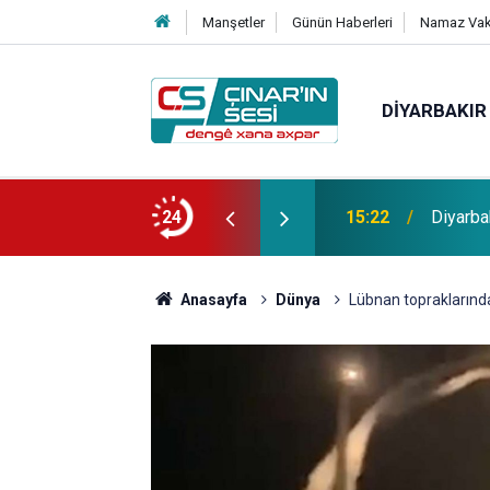
Manşetler
Günün Haberleri
Namaz Vaki
DIYARBAKIR
 Demir'den Piraziz Türbesi için çağrı: Bu
24
15:22
Diyarba
Anasayfa
Dünya
Lübnan topraklarından