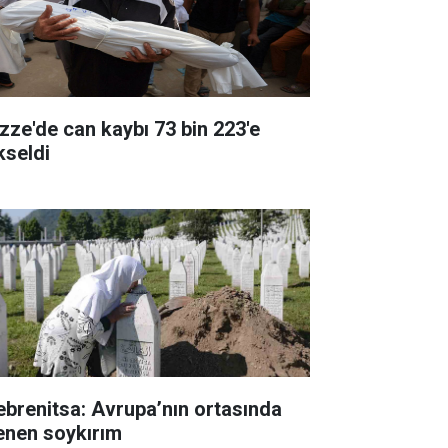
zze'de can kaybı 73 bin 223'e
kseldi
ebrenitsa: Avrupa’nın ortasında
lenen soykırım