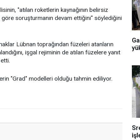
sinin, "atılan roketlerin kaynağının belirsiz
göre soruşturmanın devam ettiğini" söylediğini
Ga
aklar Lübnan toprağından füzeleri atanların
yü
andığını, işgal rejiminin de atılan füzelere yanıt
tti.
tlerin "Grad" modelleri olduğu tahmin ediliyor.
Sr
iş