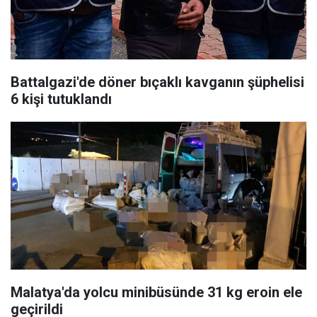
Battalgazi'de döner bıçaklı kavganın şüphelisi
6 kişi tutuklandı
Malatya'da yolcu minibüsünde 31 kg eroin ele
geçirildi