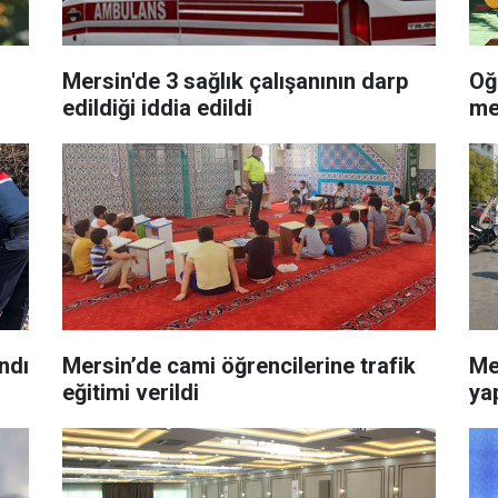
Mersin'de 3 sağlık çalışanının darp
Oğl
edildiği iddia edildi
me
ndı
Mersin’de cami öğrencilerine trafik
Me
eğitimi verildi
yap