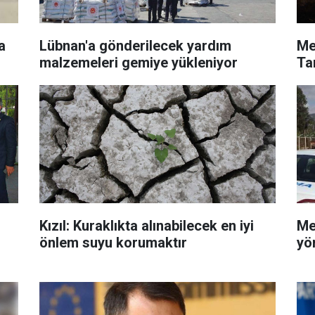
a
Lübnan'a gönderilecek yardım
​M
malzemeleri gemiye yükleniyor
Ta
​Kızıl: Kuraklıkta alınabilecek en iyi
Me
önlem suyu korumaktır
yö