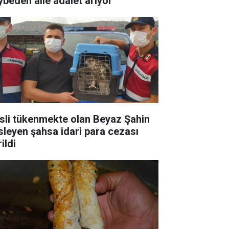
ybeden aile adalet arıyor
sli tükenmekte olan Beyaz Şahin
sleyen şahsa idari para cezası
ildi