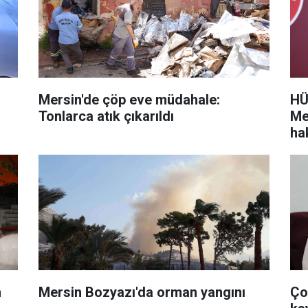
Mersin'de çöp eve müdahale:
HÜ
Tonlarca atık çıkarıldı
Me
ha
n
Mersin Bozyazı'da orman yangını
Ço