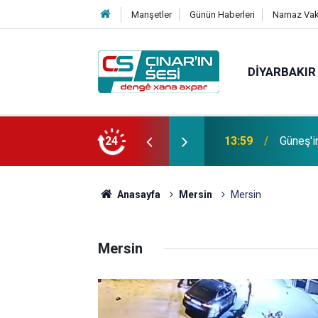
Manşetler
Günün Haberleri
Namaz Vaki
DIYARBAKIR
Bağacı
fotoğrafı çekildi
24
11:30
etmiştir
Anasayfa
Mersin
Mersin
Mersin