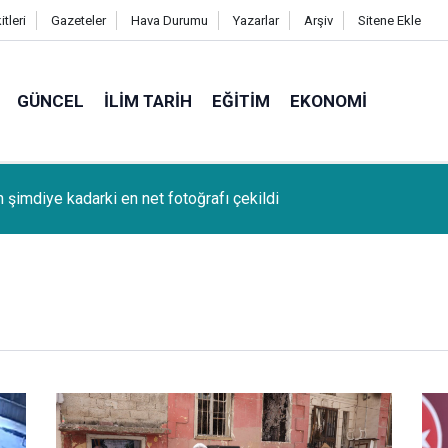
tleri
Gazeteler
Hava Durumu
Yazarlar
Arşiv
Sitene Ekle
GÜNCEL
İLIM TARIH
EĞITIM
EKONOMI
k (Bağcağê) Köyünden Osman Tunç'un oğlu SAMET TUNÇ vefat