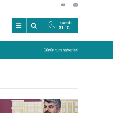
Diyarbakır
31 °C
PDR Uzmanı Muhammed Beşir Özçelik: Hiçbir şe
11:24
Günün tüm
haberleri
başarı sırasına göre tercih yapılmalı