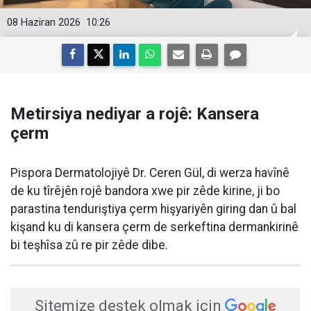
08 Haziran 2026
10:26
Metirsiya nediyar a rojê: Kansera
çerm
Pispora Dermatolojiyê Dr. Ceren Gül, di werza havînê
de ku tîrêjên rojê bandora xwe pir zêde kirine, ji bo
parastina tenduriştiya çerm hişyariyên giring dan û bal
kişand ku di kansera çerm de serkeftina dermankirinê
bi teşhîsa zû re pir zêde dibe.
Sitemize destek olmak için