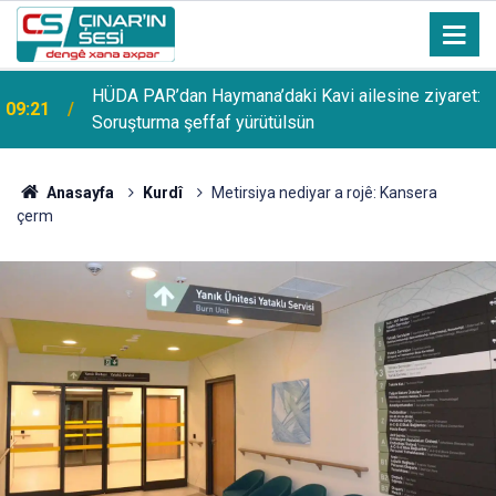
HÜDA PAR’dan Haymana’daki Kavi ailesine ziyaret:
09:21
Soruşturma şeffaf yürütülsün
Anasayfa
Kurdî
Metirsiya nediyar a rojê: Kansera
çerm