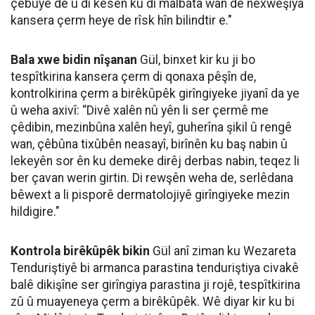
çêbûye de û di kesên ku di malbata wan de nexweşiya
kansera çerm heye de rîsk hîn bilindtir e."
Bala xwe bidin nîşanan
Gül, binxet kir ku ji bo
tespîtkirina kansera çerm di qonaxa pêşîn de,
kontrolkirina çerm a birêkûpêk girîngiyeke jiyanî da ye
û weha axivî: “Divê xalên nû yên li ser çermê me
çêdibin, mezinbûna xalên heyî, guherîna şikil û rengê
wan, çêbûna tixûbên neasayî, birînên ku baş nabin û
lekeyên sor ên ku demeke dirêj derbas nabin, teqez li
ber çavan werin girtin. Di rewşên weha de, serlêdana
bêwext a li pisporê dermatolojiyê girîngiyeke mezin
hildigire."
Kontrola birêkûpêk bikin
Gül anî ziman ku Wezareta
Tenduriştiyê bi armanca parastina tenduriştiya civakê
balê dikişîne ser girîngiya parastina ji rojê, tespîtkirina
zû û muayeneya çerm a birêkûpêk. Wê diyar kir ku bi