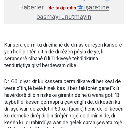
Haberler
✰
işaretine
'de takip edin
basmayı unutmayın
Kansera çerm ku di cîhanê de di nav cureyên kanserê
yên herî pir tên dîtin de di rêzên pêşîn de ye, li
seranserê cîhanê û li Tirkiyeyê tehdîdkirina
tenduriştiya giştî berdewam dike.
Dr. Gül diyar kir ku kansera çerm dikare di her kesî de
were dîtin, lê belê hinek kes ji ber faktorên genetîk û
hawirdorê di bin rîskeke girantir de ne û weha got: "Bi
taybetî di kesên çermspî û çavrengîn de, di kesên ku
di laşê wan de zêdetirî 50 xal (şanik) hene de, di kesên
ku demeke dirêj di bin tîrêjên rojê de dimînin de, di
kesên ku di rabirdûya wan de gelek caran şewata rojê