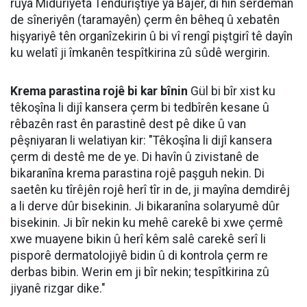
rûya Midûriyeta Tenduriştiyê ya Bajêr, di hin serdeman
de sîneriyên (taramayên) çerm ên bêheq û xebatên
hişyariyê tên organîzekirin û bi vî rengî piştgirî tê dayîn
ku welatî ji îmkanên tespîtkirina zû sûdê wergirin.
Krema parastina rojê bi kar bînin
Gül bi bîr xist ku
têkoşîna li dijî kansera çerm bi tedbîrên kesane û
rêbazên rast ên parastinê dest pê dike û van
pêşniyaran li welatiyan kir: "Têkoşîna li dijî kansera
çerm di destê me de ye. Di havîn û zivistanê de
bikaranîna krema parastina rojê paşguh nekin. Di
saetên ku tîrêjên rojê herî tîr in de, ji mayîna demdirêj
a li derve dûr bisekinin. Ji bikaranîna solaryumê dûr
bisekinin. Ji bîr nekin ku mehê carekê bi xwe çermê
xwe muayene bikin û herî kêm salê carekê serî li
pisporê dermatolojiyê bidin û di kontrola çerm re
derbas bibin. Werin em ji bîr nekin; tespîtkirina zû
jiyanê rizgar dike."