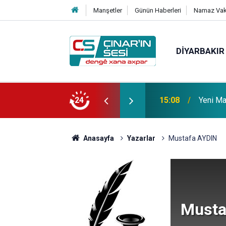
Manşetler
Günün Haberleri
Namaz Vaki
DIYARBAKIR
15:08
Yeni Ma
24
14:51
Çınar i
Anasayfa
Yazarlar
Mustafa AYDIN
Musta