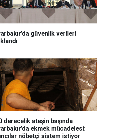
yarbakır'da güvenlik verileri
ıklandı
0 derecelik ateşin başında
yarbakır'da ekmek mücadelesi:
ıncılar nöbetçi sistem istiyor