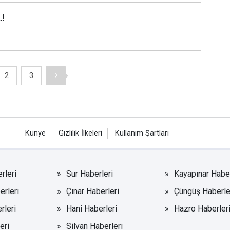
…!
2
3
Künye
Gizlilik İlkeleri
Kullanım Şartları
rleri
Sur Haberleri
Kayapınar Haber
erleri
Çınar Haberleri
Çüngüş Haberle
rleri
Hani Haberleri
Hazro Haberler
eri
Silvan Haberleri