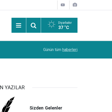
Diyarbakır
37 °C
Uzmanından güneşten korunma uyarısı: Güneş leke
14:44
Günün tüm
haberleri
kanserlerine de yol açabilir
N YAZILAR
Sizden
Gelenler