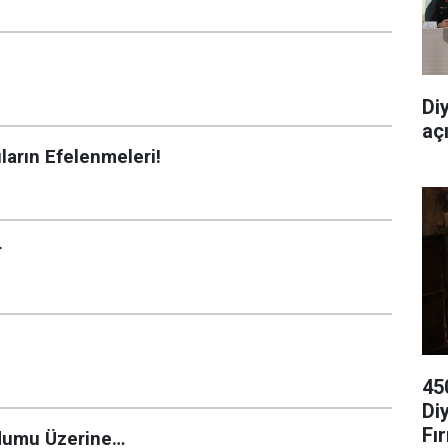
Di
aç
arın Efelenmeleri!
r
45
Di
Fır
ndumu Üzerine…