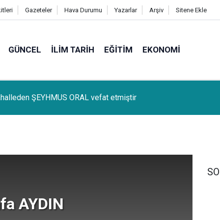
tleri
Gazeteler
Hava Durumu
Yazarlar
Arşiv
Sitene Ekle
GÜNCEL
İLIM TARIH
EĞITIM
EKONOMI
halleden ŞEYHMUS ORAL vefat etmiştir
lçemize bağlı Kûrik Köyünden MEYRİ GÜL vefat etmiştir
SO
fa AYDIN