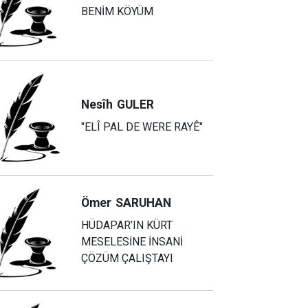
BENİM KÖYÜM
Nesîh
GULER
"ELÎ PAL DE WERE RAYÊ"
Ömer
SARUHAN
HÜDAPAR’IN KÜRT
MESELESİNE İNSANİ
ÇÖZÜM ÇALIŞTAYI