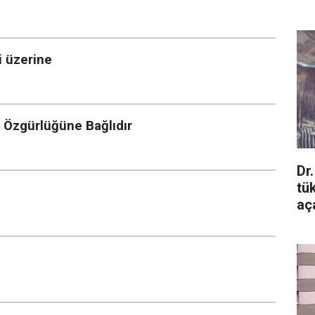
i üzerine
 Özgürlüğüne Bağlıdır
Dr
tü
aça