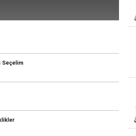
i Seçelim
likler