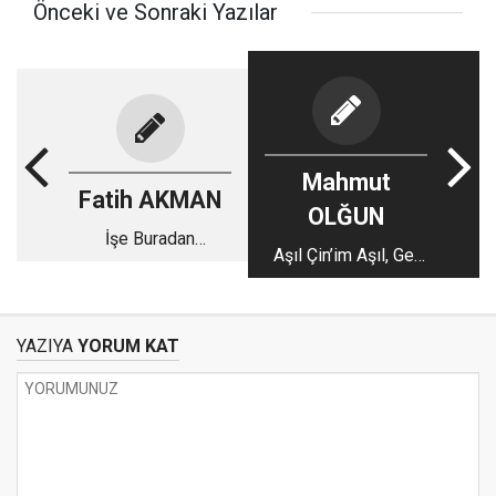
Önceki ve Sonraki Yazılar
Mahmut
Fatih AKMAN
OLĞUN
İşe Buradan
Aşıl Çin’im Aşıl, Gel
Başlayabiliriz…
Biontech’e Takıl
YAZIYA
YORUM KAT