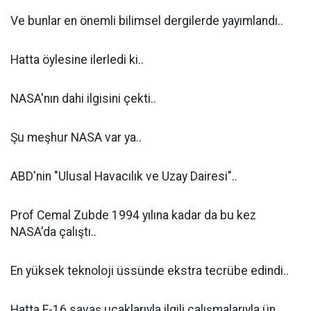
Ve bunlar en önemli bilimsel dergilerde yayımlandı..
Hatta öylesine ilerledi ki..
NASA'nın dahi ilgisini çekti..
Şu meşhur NASA var ya..
ABD'nin "Ulusal Havacılık ve Uzay Dairesi"..
Prof Cemal Zubde 1994 yılına kadar da bu kez
NASA'da çalıştı..
En yüksek teknoloji üssünde ekstra tecrübe edindi..
Hatta F-16 savaş uçaklarıyla ilgili çalışmalarıyla ün