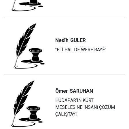
Nesîh
GULER
"ELÎ PAL DE WERE RAYÊ"
Ömer
SARUHAN
HÜDAPAR’IN KÜRT
MESELESİNE İNSANİ ÇÖZÜM
ÇALIŞTAYI