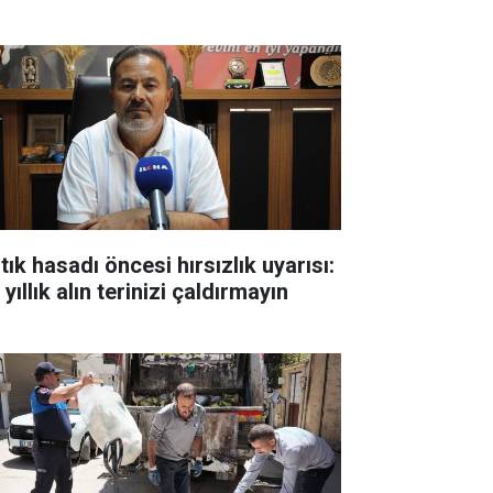
tık hasadı öncesi hırsızlık uyarısı:
 yıllık alın terinizi çaldırmayın