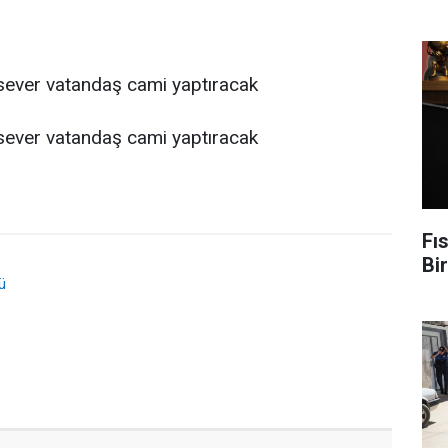
Fıs
Bir
ü