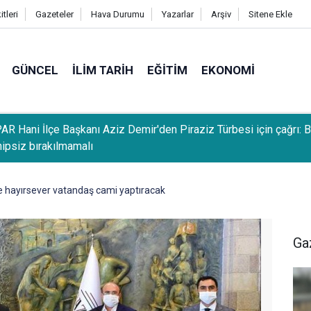
tleri
Gazeteler
Hava Durumu
Yazarlar
Arşiv
Sitene Ekle
GÜNCEL
İLIM TARIH
EĞITIM
EKONOMI
R Hani İlçe Başkanı Aziz Demir'den Piraziz Türbesi için çağrı: 
hipsiz bırakılmamalı
te hayırsever vatandaş cami yaptıracak
Ga