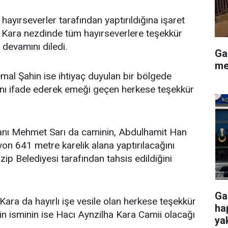
 hayırseverler tarafından yaptırıldığına işaret
r Kara nezdinde tüm hayırseverlere teşekkür
n devamını diledi.
Ga
me
al Şahin ise ihtiyaç duyulan bir bölgede
ını ifade ederek emeği geçen herkese teşekkür
anı Mehmet Sarı da caminin, Abdulhamit Han
yon 641 metre karelik alana yaptırılacağını
izip Belediyesi tarafından tahsis edildiğini
Ga
ra da hayırlı işe vesile olan herkese teşekkür
ha
nin isminin ise Hacı Aynzilha Kara Camii olacağı
ya