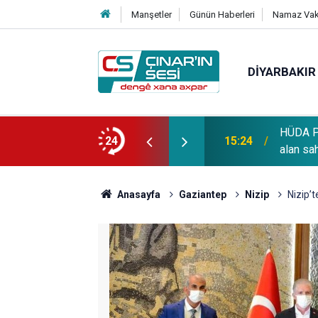
Manşetler
Günün Haberleri
Namaz Vaki
DIYARBAKIR
HÜDA PA
OĞLU vefat etmiştir
24
15:24
alan sa
Anasayfa
Gaziantep
Nizip
Nizip’