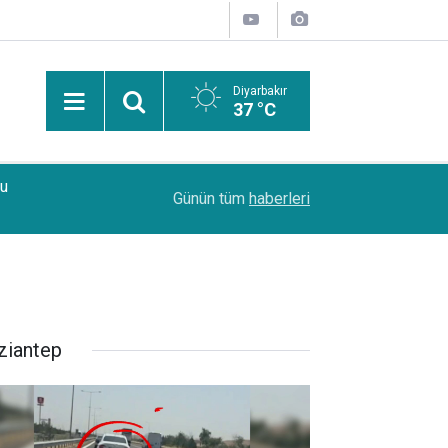
Diyarbakır
37 °C
Bu
15:22
Diyarbakır’da 4 ayrı kurşunlama ve yaralama olay
Günün tüm
haberleri
ziantep