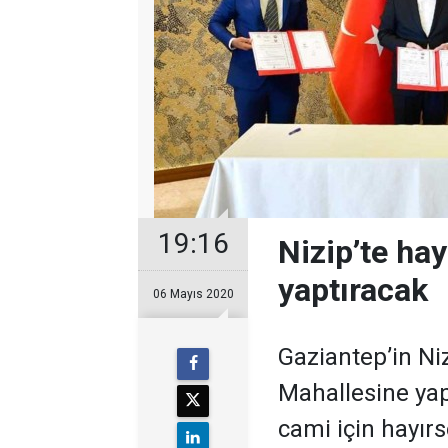
19:16
Nizip’te ha
yaptıracak
06 Mayıs 2020
​Gaziantep’in N
Mahallesine yap
cami için hayır