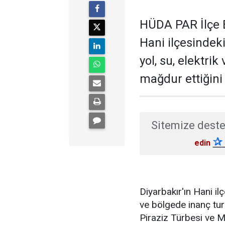
HÜDA PAR İlçe B
Hani ilçesindek
yol, su, elektrik
mağdur ettiğini b
Sitemize deste
✰
edin
Diyarbakır'ın Hani il
ve bölgede inanç tur
Piraziz Türbesi ve 