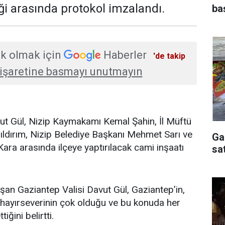
ği arasında protokol imzalandı.
baş
k olmak için
Haberler
'de takip
işaretine basmayı unutmayın
ut Gül, Nizip Kaymakamı Kemal Şahin, İl Müftü
ıldırım, Nizip Belediye Başkanı Mehmet Sarı ve
Ga
ra arasında ilçeye yaptırılacak cami inşaatı
sa
an Gaziantep Valisi Davut Gül, Gaziantep’in,
 hayırseverinin çok olduğu ve bu konuda her
iğini belirtti.