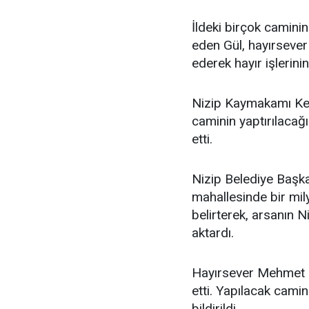
İldeki birçok caminin
eden Gül, hayırseve
ederek hayır işlerini
Nizip Kaymakamı Kem
caminin yaptırılacağ
etti.
Nizip Belediye Başk
mahallesinde bir mil
belirterek, arsanın N
aktardı.
Hayırsever Mehmet Ka
etti. Yapılacak cami
bildirildi.