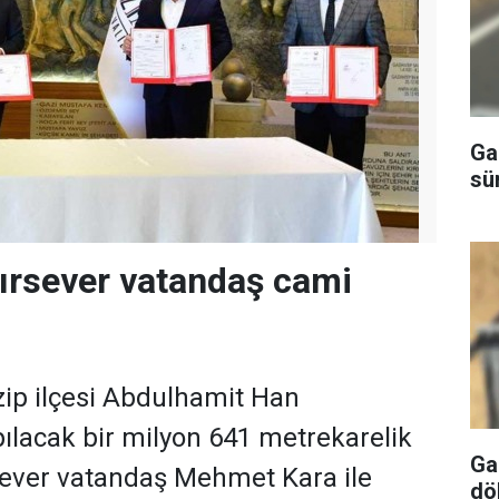
Ga
sü
yırsever vatandaş cami
izip ilçesi Abdulhamit Han
ılacak bir milyon 641 metrekarelik
Ga
sever vatandaş Mehmet Kara ile
dö