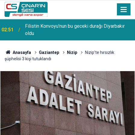
Diyarbakır'da motosikletin araca çarpma anı
00:19
kameralara yansıdı
Anasayfa
Gaziantep
Nizip
Nizip’te hırsızlık
şüphelisi 3 kişi tutuklandı